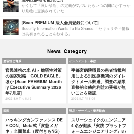
かくして「良い診断」の定義が気づいたらいつの間にかすっか
り別物に交換されていた
[Scan PREMIUM 法人会員登録について]
Security Information Wants To Be Shared.「セキュリティ情報
は共有されることを欲する」
News Category
脆弱性と脅威
インシデント・事故
官民連携の米 AI × 脆弱性対策
宇都宮病院職員の患者情報利
の国家戦略「GOLD EAGLE」
用による別医療機関のダイレ
ほか [Scan PREMIUM Month
クトメール郵送、調査の結果
ly Executive Summary 2026
直接的金銭的利益の受領が無
年7月度]
いことを確認
2026.8.6 Thu 8:15
2026.8.7 Fri 8:05
国際
製品・サービス・業界動向
ハッキングカンファレンス DE
スリーシェイクのエンジニア
F CON、Meta式「変態メガ
4 名が翻訳『実践 プラットフ
ネ」全面禁止（度付きもNG）
ォームエンジニアリング』8 /