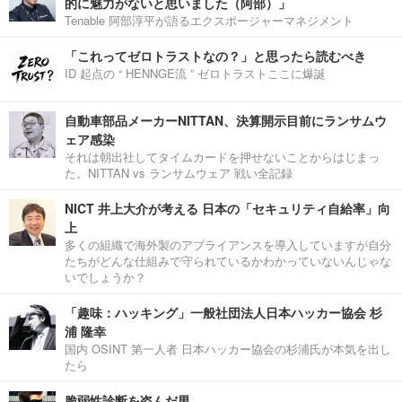
的に魅力がないと思いました（阿部）」
Tenable 阿部淳平が語るエクスポージャーマネジメント
「これってゼロトラストなの？」と思ったら読むべき
ID 起点の “ HENNGE流 ” ゼロトラストここに爆誕
自動車部品メーカーNITTAN、決算開示目前にランサムウ
ェア感染
それは朝出社してタイムカードを押せないことからはじまっ
た。NITTAN vs ランサムウェア 戦い全記録
NICT 井上大介が考える 日本の「セキュリティ自給率」向
上
多くの組織で海外製のアプライアンスを導入していますが自分
たちがどんな仕組みで守られているかわかっていないんじゃな
いでしょうか？
「趣味：ハッキング」一般社団法人日本ハッカー協会 杉
浦 隆幸
国内 OSINT 第一人者 日本ハッカー協会の杉浦氏が本気を出し
たら
脆弱性診断を盗んだ男