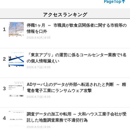
PageTop
アクセスランキング
停職1ヶ月 ～ 市職員が飲食店関係者に関する市税等の
情報を口外
2026.8.6(木) 8:05
「東京アプリ」の運営に係るコールセンター業務で1名
の個人情報漏えい
2026.8.7(金) 8:05
ADサーバ上のデータが外部へ転送されたと判断 ～ 精
電舎電子工業にランサムウェア攻撃
2026.8.7(金) 8:05
調査データの加工や転用 ～ 大和ハウス工業子会社が受
託した地盤調査業務で不適切行為
2026.8.5(水) 8:05