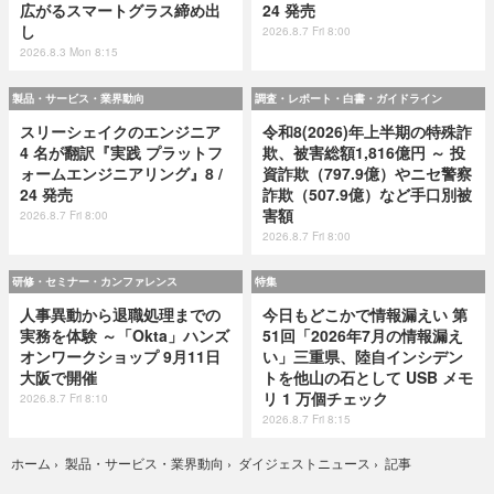
広がるスマートグラス締め出
24 発売
し
2026.8.7 Fri 8:00
2026.8.3 Mon 8:15
製品・サービス・業界動向
調査・レポート・白書・ガイドライン
スリーシェイクのエンジニア
令和8(2026)年上半期の特殊詐
4 名が翻訳『実践 プラットフ
欺、被害総額1,816億円 ～ 投
ォームエンジニアリング』8 /
資詐欺（797.9億）やニセ警察
24 発売
詐欺（507.9億）など手口別被
害額
2026.8.7 Fri 8:00
2026.8.7 Fri 8:00
研修・セミナー・カンファレンス
特集
人事異動から退職処理までの
今日もどこかで情報漏えい 第
実務を体験 ～「Okta」ハンズ
51回「2026年7月の情報漏え
オンワークショップ 9月11日
い」三重県、陸自インシデン
大阪で開催
トを他山の石として USB メモ
リ 1 万個チェック
2026.8.7 Fri 8:10
2026.8.7 Fri 8:15
記事
ホーム
›
製品・サービス・業界動向
›
ダイジェストニュース
›