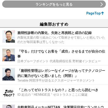
ランキングをもっと見る
PageTop
編集部おすすめ
脆弱性診断の内製化、失敗と再挑戦と成功の記録
内製化支援の取り組みについて取材させて欲しいと頼んでいた
のだが毎回返事は芳しくなかった
「守る」だけでなくお客を「成功」させるまでが自分の仕
事
日本プルーフポイント 代表取締役社長 野村健インタビュー
「脆弱性管理はレガシーなイメージがあってテクノロジー
的に魅力がないと思いました（阿部）」
Tenable 阿部淳平が語るエクスポージャーマネジメント
「これってゼロトラストなの？」と思ったら読むべき
ID 起点の “ HENNGE流 ” ゼロトラストここに爆誕
自動車部品メーカーNITTAN、決算開示目前にランサムウ