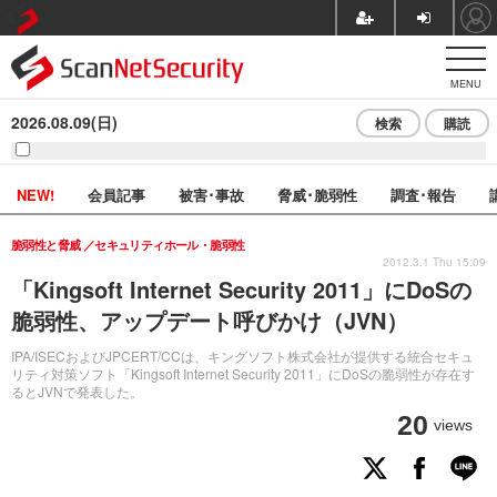
MENU
2026.08.09(日)
検索
購読
NEW!
会員記事
被害･事故
脅威･脆弱性
調査･報告
脆弱性と脅威
セキュリティホール・脆弱性
2012.3.1 Thu 15:09
「Kingsoft Internet Security 2011」にDoSの
脆弱性、アップデート呼びかけ（JVN）
IPA/ISECおよびJPCERT/CCは、キングソフト株式会社が提供する統合セキュ
リティ対策ソフト「Kingsoft Internet Security 2011」にDoSの脆弱性が存在す
るとJVNで発表した。
20
views