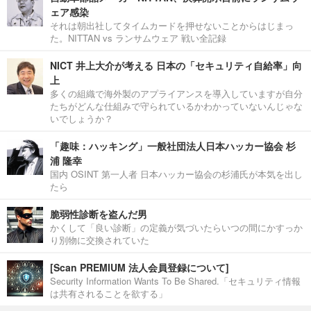
ェア感染
それは朝出社してタイムカードを押せないことからはじまっ
た。NITTAN vs ランサムウェア 戦い全記録
NICT 井上大介が考える 日本の「セキュリティ自給率」向
上
多くの組織で海外製のアプライアンスを導入していますが自分
たちがどんな仕組みで守られているかわかっていないんじゃな
いでしょうか？
「趣味：ハッキング」一般社団法人日本ハッカー協会 杉
浦 隆幸
国内 OSINT 第一人者 日本ハッカー協会の杉浦氏が本気を出し
たら
脆弱性診断を盗んだ男
かくして「良い診断」の定義が気づいたらいつの間にかすっか
り別物に交換されていた
[Scan PREMIUM 法人会員登録について]
Security Information Wants To Be Shared.「セキュリティ情報
は共有されることを欲する」