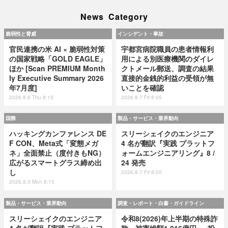
News Category
脆弱性と脅威
インシデント・事故
官民連携の米 AI × 脆弱性対策
宇都宮病院職員の患者情報利
の国家戦略「GOLD EAGLE」
用による別医療機関のダイレ
ほか [Scan PREMIUM Month
クトメール郵送、調査の結果
ly Executive Summary 2026
直接的金銭的利益の受領が無
年7月度]
いことを確認
2026.8.6 Thu 8:15
2026.8.7 Fri 8:05
国際
製品・サービス・業界動向
ハッキングカンファレンス DE
スリーシェイクのエンジニア
F CON、Meta式「変態メガ
4 名が翻訳『実践 プラットフ
ネ」全面禁止（度付きもNG）
ォームエンジニアリング』8 /
広がるスマートグラス締め出
24 発売
し
2026.8.7 Fri 8:00
2026.8.3 Mon 8:15
製品・サービス・業界動向
調査・レポート・白書・ガイドライン
スリーシェイクのエンジニア
令和8(2026)年上半期の特殊詐
4 名が翻訳『実践 プラットフ
欺、被害総額1,816億円 ～ 投