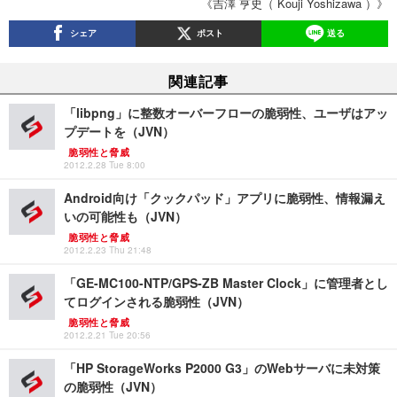
《吉澤 亨史（ Kouji Yoshizawa ）》
シェア
ポスト
送る
関連記事
「libpng」に整数オーバーフローの脆弱性、ユーザはアッ
プデートを（JVN）
脆弱性と脅威
2012.2.28 Tue 8:00
Android向け「クックパッド」アプリに脆弱性、情報漏え
いの可能性も（JVN）
脆弱性と脅威
2012.2.23 Thu 21:48
「GE-MC100-NTP/GPS-ZB Master Clock」に管理者とし
てログインされる脆弱性（JVN）
脆弱性と脅威
2012.2.21 Tue 20:56
「HP StorageWorks P2000 G3」のWebサーバに未対策
の脆弱性（JVN）