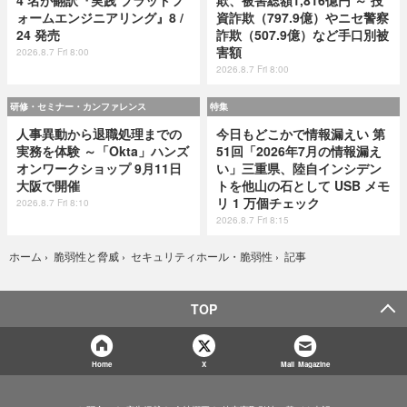
ォームエンジニアリング』8 /
資詐欺（797.9億）やニセ警察
24 発売
詐欺（507.9億）など手口別被
害額
2026.8.7 Fri 8:00
2026.8.7 Fri 8:00
研修・セミナー・カンファレンス
特集
人事異動から退職処理までの
今日もどこかで情報漏えい 第
実務を体験 ～「Okta」ハンズ
51回「2026年7月の情報漏え
オンワークショップ 9月11日
い」三重県、陸自インシデン
大阪で開催
トを他山の石として USB メモ
リ 1 万個チェック
2026.8.7 Fri 8:10
2026.8.7 Fri 8:15
記事
ホーム
›
脆弱性と脅威
›
セキュリティホール・脆弱性
›
TOP
Home
X
Mail Magazine