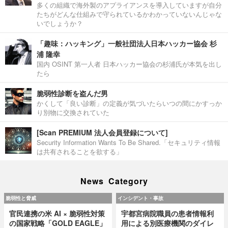
多くの組織で海外製のアプライアンスを導入していますが自分
たちがどんな仕組みで守られているかわかっていないんじゃな
いでしょうか？
「趣味：ハッキング」一般社団法人日本ハッカー協会 杉
浦 隆幸
国内 OSINT 第一人者 日本ハッカー協会の杉浦氏が本気を出し
たら
脆弱性診断を盗んだ男
かくして「良い診断」の定義が気づいたらいつの間にかすっか
り別物に交換されていた
[Scan PREMIUM 法人会員登録について]
Security Information Wants To Be Shared.「セキュリティ情報
は共有されることを欲する」
News Category
脆弱性と脅威
インシデント・事故
官民連携の米 AI × 脆弱性対策
宇都宮病院職員の患者情報利
の国家戦略「GOLD EAGLE」
用による別医療機関のダイレ