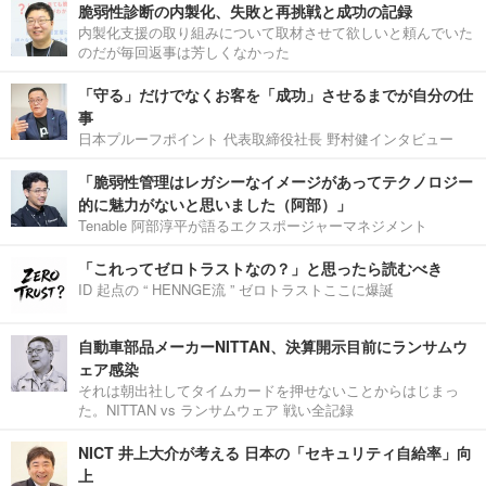
脆弱性診断の内製化、失敗と再挑戦と成功の記録
内製化支援の取り組みについて取材させて欲しいと頼んでいた
のだが毎回返事は芳しくなかった
「守る」だけでなくお客を「成功」させるまでが自分の仕
事
日本プルーフポイント 代表取締役社長 野村健インタビュー
「脆弱性管理はレガシーなイメージがあってテクノロジー
的に魅力がないと思いました（阿部）」
Tenable 阿部淳平が語るエクスポージャーマネジメント
「これってゼロトラストなの？」と思ったら読むべき
ID 起点の “ HENNGE流 ” ゼロトラストここに爆誕
自動車部品メーカーNITTAN、決算開示目前にランサムウ
ェア感染
それは朝出社してタイムカードを押せないことからはじまっ
た。NITTAN vs ランサムウェア 戦い全記録
NICT 井上大介が考える 日本の「セキュリティ自給率」向
上