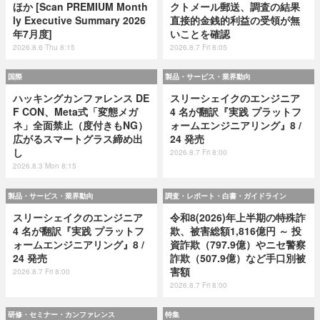
ほか [Scan PREMIUM Month
クトメール郵送、調査の結果
ly Executive Summary 2026
直接的金銭的利益の受領が無
年7月度]
いことを確認
2026.8.6 Thu 8:15
2026.8.7 Fri 8:05
国際
製品・サービス・業界動向
ハッキングカンファレンス DE
スリーシェイクのエンジニア
F CON、Meta式「変態メガ
4 名が翻訳『実践 プラットフ
ネ」全面禁止（度付きもNG）
ォームエンジニアリング』8 /
広がるスマートグラス締め出
24 発売
し
2026.8.7 Fri 8:00
2026.8.3 Mon 8:15
製品・サービス・業界動向
調査・レポート・白書・ガイドライン
スリーシェイクのエンジニア
令和8(2026)年上半期の特殊詐
4 名が翻訳『実践 プラットフ
欺、被害総額1,816億円 ～ 投
ォームエンジニアリング』8 /
資詐欺（797.9億）やニセ警察
24 発売
詐欺（507.9億）など手口別被
害額
2026.8.7 Fri 8:00
2026.8.7 Fri 8:00
研修・セミナー・カンファレンス
特集