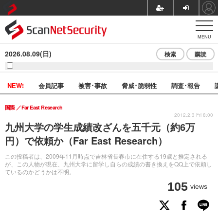
MENU
2026.08.09(日)
検索
購読
NEW!
会員記事
被害･事故
脅威･脆弱性
調査･報告
国際
Far East Research
2012.2.3 Fri 8:00
九州大学の学生成績改ざんを五千元（約6万
円）で依頼か（Far East Research）
この投稿者は、2009年11月時点で吉林省長春市に在住する19歳と推定される
が、この人物が現在、九州大学に留学し自らの成績の書き換えをQQ上で依頼し
ているのかどうかは不明。
105
views