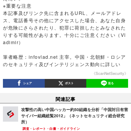
※重要な注意
本記事及びリンク先に含まれるURL、メールアドレ
ス、電話番号その他にアクセスした場合、あなた自身
が危険にさらされたり、犯罪に荷担したとみなされた
りする可能性があります。十分にご注意ください（Vl
adimir）
筆者略歴：infovlad.net 主宰。中国・北朝鮮・ロシア
のセキュリティ及びインテリジェンス動向に詳しい
《ScanNetSecurity》
シェア
ポスト
送る
関連記事
攻撃性の高い中国ハッカー約50組織を分析「中国対日有害
サイバー組織総覧2012」（ネットセキュリティ総合研究
所）
調査・レポート・白書・ガイドライン