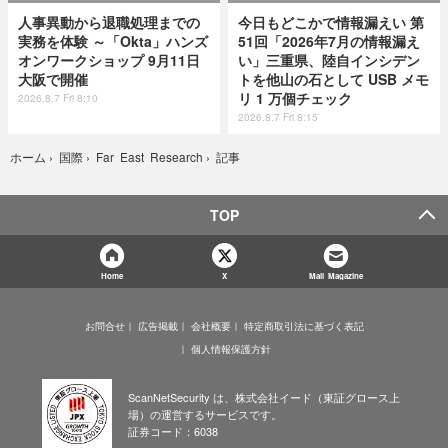
人事異動から退職処理までの
今日もどこかで情報漏えい 第
実務を体験 ～「Okta」ハンズ
51回「2026年7月の情報漏え
オンワークショップ 9月11日
い」三重県、陸自インシデン
大阪で開催
トを他山の石として USB メモ
リ 1 万個チェック
2026.8.7 Fri 8:10
2026.8.7 Fri 8:15
記事
ホーム
›
国際
›
Far East Research
›
TOP
Home
X
Mail Magazine
お問合せ
広告掲載
会社概要
特定商取引法に基づく表記
個人情報保護方針
ScanNetSecurity は、株式会社イード（東証グロース上
場）の運営するサービスです。
証券コード：6038