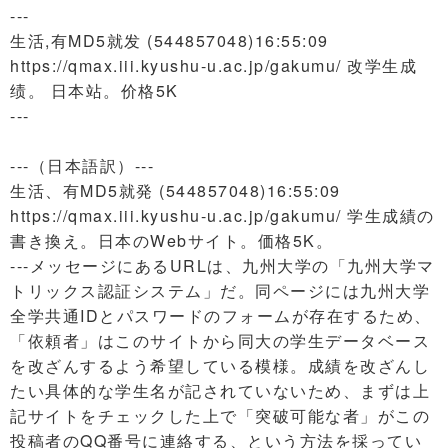
---
生活,有MD5就发 (544857048)16:55:09
https://qmax.iii.kyushu-u.ac.jp/gakumu/ 改学生成
绩。 日本站。价格5K
---
---（日本語訳）---
生活、有MD5就発 (544857048)16:55:09
https://qmax.iii.kyushu-u.ac.jp/gakumu/ 学生成績の
書き換え。日本のWebサイト。価格5K。
---メッセージにあるURLは、九州大学の「九州大学マ
トリックス認証システム」だ。同ページには九州大学
全学共通IDとパスワードのフォームが存在するため、
「依頼者」はこのサイトから同大の学生データベース
を改ざんするよう希望している模様。成績を改ざんし
たい具体的な学生名が記されていないため、まずは上
記サイトをチェックした上で「突破可能な者」がこの
投稿者のQQ番号に連絡する、という方法を採ってい