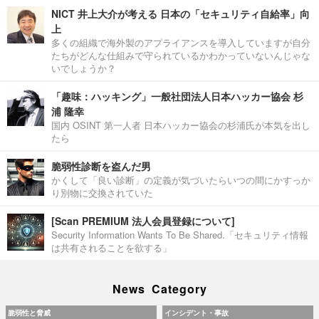
NICT 井上大介が考える 日本の「セキュリティ自給率」向
上
多くの組織で海外製のアプライアンスを導入していますが自分
たちがどんな仕組みで守られているかわかっていないんじゃな
いでしょうか？
「趣味：ハッキング」一般社団法人日本ハッカー協会 杉
浦 隆幸
国内 OSINT 第一人者 日本ハッカー協会の杉浦氏が本気を出し
たら
脆弱性診断を盗んだ男
かくして「良い診断」の定義が気づいたらいつの間にかすっか
り別物に交換されていた
[Scan PREMIUM 法人会員登録について]
Security Information Wants To Be Shared.「セキュリティ情報
は共有されることを欲する」
News Category
脆弱性と脅威
インシデント・事故