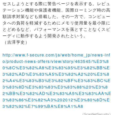
セスしようとする際に警告ページを表示する。レピュ
テーション機能や保護者機能、国際ローミング時の高
額請求対策なども搭載した。その一方で、コンピュー
タへの負荷を軽減するためにメモリ使用量を最小限に
とどめるなど、パフォーマンスを落とすことなくスピ
ーディに動作するよう開発されたという。
（吉澤亨史）
http://www.f-secure.com/ja/web/home_jp/news-inf
o/product-news-offers/view/story/463545/%E3%8
0%8C%E3%82%A8%E3%83%95%E3%82%BB%E
3%82%AD%E3%83%A5%E3%82%A2%20%E3%8
2%A4%E3%83%B3%E3%82%BF%E3%83%BC%E
3%83%8D%E3%83%83%E3%83%88%20%E3%8
2%BB%E3%82%AD%E3%83%A5%E3%83%AA%E
3%83%86%E3%82%A3%202012%E3%80%8D%E
3%82%92%E7%99%BA%E8%A1%A8
《ScanNetSecurity》