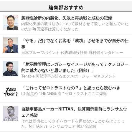
編集部おすすめ
脆弱性診断の内製化、失敗と再挑戦と成功の記録
内製化支援の取り組みについて取材させて欲しいと頼んでいた
のだが毎回返事は芳しくなかった
「守る」だけでなくお客を「成功」させるまでが自分の仕
事
日本プルーフポイント 代表取締役社長 野村健インタビュー
「脆弱性管理はレガシーなイメージがあってテクノロジー
的に魅力がないと思いました（阿部）」
Tenable 阿部淳平が語るエクスポージャーマネジメント
「これってゼロトラストなの？」と思ったら読むべき
ID 起点の “ HENNGE流 ” ゼロトラストここに爆誕
自動車部品メーカーNITTAN、決算開示目前にランサムウ
ェア感染
それは朝出社してタイムカードを押せないことからはじまっ
た。NITTAN vs ランサムウェア 戦い全記録