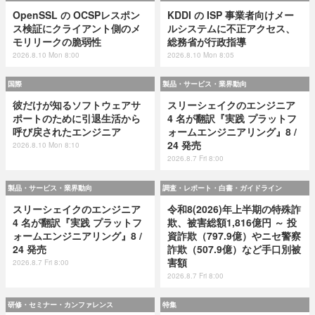
OpenSSL の OCSPレスポン
KDDI の ISP 事業者向けメー
ス検証にクライアント側のメ
ルシステムに不正アクセス、
モリリークの脆弱性
総務省が行政指導
2026.8.10 Mon 8:00
2026.8.10 Mon 8:05
国際
製品・サービス・業界動向
彼だけが知るソフトウェアサ
スリーシェイクのエンジニア
ポートのために引退生活から
4 名が翻訳『実践 プラットフ
呼び戻されたエンジニア
ォームエンジニアリング』8 /
24 発売
2026.8.10 Mon 8:10
2026.8.7 Fri 8:00
製品・サービス・業界動向
調査・レポート・白書・ガイドライン
スリーシェイクのエンジニア
令和8(2026)年上半期の特殊詐
4 名が翻訳『実践 プラットフ
欺、被害総額1,816億円 ～ 投
ォームエンジニアリング』8 /
資詐欺（797.9億）やニセ警察
24 発売
詐欺（507.9億）など手口別被
害額
2026.8.7 Fri 8:00
2026.8.7 Fri 8:00
研修・セミナー・カンファレンス
特集