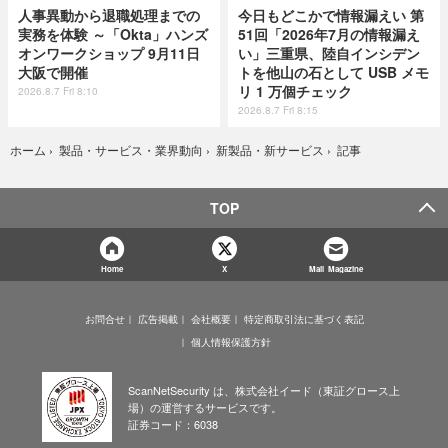
人事異動から退職処理までの
今日もどこかで情報漏えい 第
実務を体験 ～「Okta」ハンズ
51回「2026年7月の情報漏え
オンワークショップ 9月11日
い」三重県、陸自インシデン
大阪で開催
トを他山の石として USB メモ
リ 1 万個チェック
2026.8.7 Fri 8:10
2026.8.7 Fri 8:15
記事
ホーム
›
製品・サービス・業界動向
›
新製品・新サービス
›
TOP
Home
X
Mail Magazine
お問合せ
広告掲載
会社概要
特定商取引法に基づく表記
個人情報保護方針
ScanNetSecurity は、株式会社イード（東証グロース上
場）の運営するサービスです。
証券コード：6038