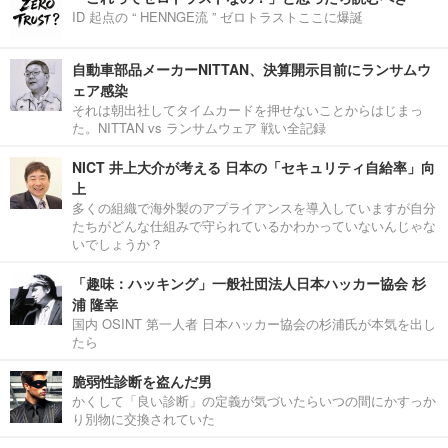
ID 起点の “ HENNGE流 ” ゼロトラストここに爆誕
自動車部品メーカーNITTAN、決算開示目前にランサムウ
ェア感染
それは朝出社してタイムカードを押せないことからはじまっ
た。NITTAN vs ランサムウェア 戦い全記録
NICT 井上大介が考える 日本の「セキュリティ自給率」向
上
多くの組織で海外製のアプライアンスを導入していますが自分
たちがどんな仕組みで守られているかわかっていないんじゃな
いでしょうか？
「趣味：ハッキング」一般社団法人日本ハッカー協会 杉
浦 隆幸
国内 OSINT 第一人者 日本ハッカー協会の杉浦氏が本気を出し
たら
脆弱性診断を盗んだ男
かくして「良い診断」の定義が気づいたらいつの間にかすっか
り別物に交換されていた