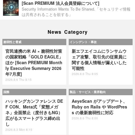
[Scan PREMIUM 法人会員登録について]
Security Information Wants To Be Shared.「セキュリティ情報
は共有されることを欲する」
News Category
脆弱性と脅威
インシデント・事故
官民連携の米 AI × 脆弱性対策
新エフエイコムにランサムウ
の国家戦略「GOLD EAGLE」
ェア攻撃、取引先の従業員に
ほか [Scan PREMIUM Month
関する個人情報が漏えいした
ly Executive Summary 2026
可能性
年7月度]
2026.8.6 Thu 8:05
2026.8.6 Thu 8:15
国際
製品・サービス・業界動向
ハッキングカンファレンス DE
AeyeScan がアップデート、
F CON、Meta式「変態メガ
Ruby on Rails や WordPres
ネ」全面禁止（度付きもNG）
s の最新脆弱性に対応
広がるスマートグラス締め出
2026.8.6 Thu 8:00
し
2026.8.3 Mon 8:15