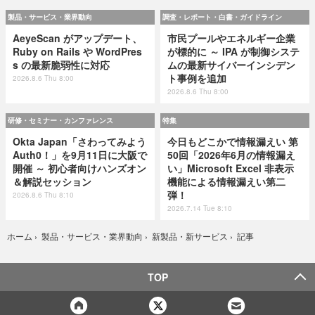
製品・サービス・業界動向
調査・レポート・白書・ガイドライン
AeyeScan がアップデート、
市民プールやエネルギー企業
Ruby on Rails や WordPres
が標的に ～ IPA が制御システ
s の最新脆弱性に対応
ムの最新サイバーインシデン
ト事例を追加
2026.8.6 Thu 8:00
2026.8.6 Thu 8:00
研修・セミナー・カンファレンス
特集
Okta Japan「さわってみよう
今日もどこかで情報漏えい 第
Auth0！」を9月11日に大阪で
50回「2026年6月の情報漏え
開催 ～ 初心者向けハンズオン
い」Microsoft Excel 非表示
＆解説セッション
機能による情報漏えい第二
弾！
2026.8.6 Thu 8:10
2026.7.14 Tue 8:10
記事
ホーム
›
製品・サービス・業界動向
›
新製品・新サービス
›
TOP