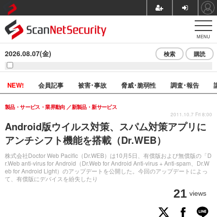
MENU
2026.08.07(金)
検索
購読
NEW!
会員記事
被害･事故
脅威･脆弱性
調査･報告
製品・サービス・業界動向
新製品・新サービス
2011.10.7 Fri 8:00
Android版ウイルス対策、スパム対策アプリに
アンチシフト機能を搭載（Dr.WEB）
株式会社Doctor Web Pacific（Dr.WEB）は10月5日、有償版および無償版の「D
r.Web anti-virus for Android（Dr.Web for Android Anti-virus + Anti-spam、Dr.W
eb for Android Light）のアップデートを公開した。今回のアップデートによっ
て、有償版にデバイスを紛失したり
21
views