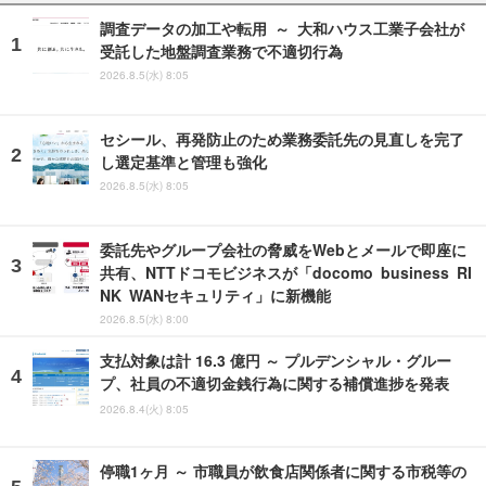
調査データの加工や転用 ～ 大和ハウス工業子会社が
受託した地盤調査業務で不適切行為
2026.8.5(水) 8:05
セシール、再発防止のため業務委託先の見直しを完了
し選定基準と管理も強化
2026.8.5(水) 8:05
委託先やグループ会社の脅威をWebとメールで即座に
共有、NTTドコモビジネスが「docomo business RI
NK WANセキュリティ」に新機能
2026.8.5(水) 8:00
支払対象は計 16.3 億円 ～ プルデンシャル・グルー
プ、社員の不適切金銭行為に関する補償進捗を発表
2026.8.4(火) 8:05
停職1ヶ月 ～ 市職員が飲食店関係者に関する市税等の