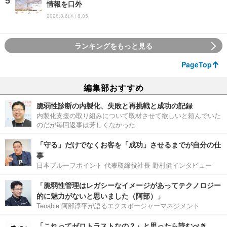
情報を口外
2026.8.6(木) 8:05
ランキングをもっと見る
PageTop
編集部おすすめ
脆弱性診断の内製化、失敗と再挑戦と成功の記録
内製化支援の取り組みについて取材させて欲しいと頼んでいた
のだが毎回返事は芳しくなかった
「守る」だけでなくお客を「成功」させるまでが自分の仕
事
日本プルーフポイント 代表取締役社長 野村健インタビュー
「脆弱性管理はレガシーなイメージがあってテクノロジー
的に魅力がないと思いました（阿部）」
Tenable 阿部淳平が語るエクスポージャーマネジメント
「これってゼロトラストなの？」と思ったら読むべき