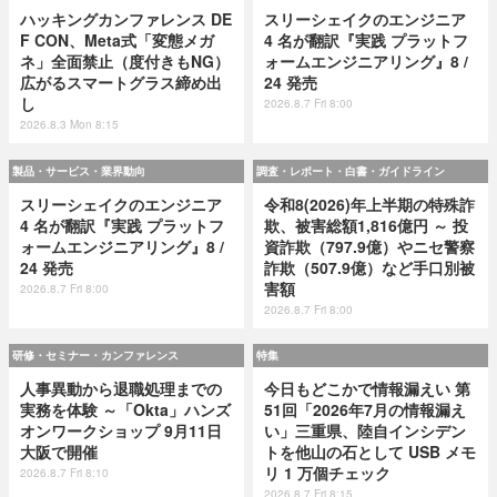
ハッキングカンファレンス DE
スリーシェイクのエンジニア
F CON、Meta式「変態メガ
4 名が翻訳『実践 プラットフ
ネ」全面禁止（度付きもNG）
ォームエンジニアリング』8 /
広がるスマートグラス締め出
24 発売
し
2026.8.7 Fri 8:00
2026.8.3 Mon 8:15
製品・サービス・業界動向
調査・レポート・白書・ガイドライン
スリーシェイクのエンジニア
令和8(2026)年上半期の特殊詐
4 名が翻訳『実践 プラットフ
欺、被害総額1,816億円 ～ 投
ォームエンジニアリング』8 /
資詐欺（797.9億）やニセ警察
24 発売
詐欺（507.9億）など手口別被
害額
2026.8.7 Fri 8:00
2026.8.7 Fri 8:00
研修・セミナー・カンファレンス
特集
人事異動から退職処理までの
今日もどこかで情報漏えい 第
実務を体験 ～「Okta」ハンズ
51回「2026年7月の情報漏え
オンワークショップ 9月11日
い」三重県、陸自インシデン
大阪で開催
トを他山の石として USB メモ
リ 1 万個チェック
2026.8.7 Fri 8:10
2026.8.7 Fri 8:15