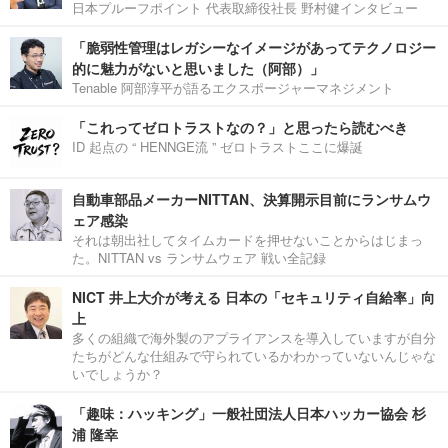
日本プルーフポイント 代表取締役社長 野村健インタビュー
「脆弱性管理はレガシーなイメージがあってテクノロジー
的に魅力がないと思いました（阿部）」
Tenable 阿部淳平が語るエクスポージャーマネジメント
「これってゼロトラストなの？」と思ったら読むべき
ID 起点の “ HENNGE流 ” ゼロトラストここに爆誕
自動車部品メーカーNITTAN、決算開示目前にランサムウ
ェア感染
それは朝出社してタイムカードを押せないことからはじまっ
た。NITTAN vs ランサムウェア 戦い全記録
NICT 井上大介が考える 日本の「セキュリティ自給率」向
上
多くの組織で海外製のアプライアンスを導入していますが自分
たちがどんな仕組みで守られているかわかっていないんじゃな
いでしょうか？
「趣味：ハッキング」一般社団法人日本ハッカー協会 杉
浦 隆幸