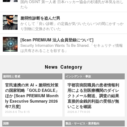
国内 OSINT 第一人者 日本ハッカー協会の杉浦氏が本気を出し
たら
脆弱性診断を盗んだ男
かくして「良い診断」の定義が気づいたらいつの間にかすっか
り別物に交換されていた
[Scan PREMIUM 法人会員登録について]
Security Information Wants To Be Shared.「セキュリティ情報
は共有されることを欲する」
News Category
脆弱性と脅威
インシデント・事故
官民連携の米 AI × 脆弱性対策
宇都宮病院職員の患者情報利
の国家戦略「GOLD EAGLE」
用による別医療機関のダイレ
ほか [Scan PREMIUM Month
クトメール郵送、調査の結果
ly Executive Summary 2026
直接的金銭的利益の受領が無
年7月度]
いことを確認
2026.8.6 Thu 8:15
2026.8.7 Fri 8:05
国際
製品・サービス・業界動向