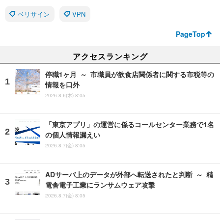
ベリサイン
VPN
PageTop
アクセスランキング
停職1ヶ月 ～ 市職員が飲食店関係者に関する市税等の
情報を口外
2026.8.6(木) 8:05
「東京アプリ」の運営に係るコールセンター業務で1名
の個人情報漏えい
2026.8.7(金) 8:05
ADサーバ上のデータが外部へ転送されたと判断 ～ 精
電舎電子工業にランサムウェア攻撃
2026.8.7(金) 8:05