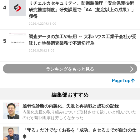
リチェルカセキュリティ、防衛装備庁「安全保障技術
研究推進制度」研究課題で「AA（想定以上の成果）」
獲得
2026.4.22(水) 8:00
調査データの加工や転用 ～ 大和ハウス工業子会社が受
託した地盤調査業務で不適切行為
2026.8.5(水) 8:05
ランキングをもっと見る
PageTop
編集部おすすめ
脆弱性診断の内製化、失敗と再挑戦と成功の記録
内製化支援の取り組みについて取材させて欲しいと頼んでいた
のだが毎回返事は芳しくなかった
「守る」だけでなくお客を「成功」させるまでが自分の仕
事