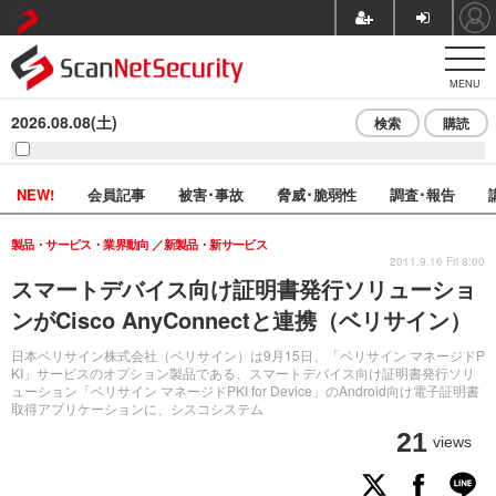
MENU
2026.08.08(土)
検索
購読
NEW!
会員記事
被害･事故
脅威･脆弱性
調査･報告
製品・サービス・業界動向
新製品・新サービス
2011.9.16 Fri 8:00
スマートデバイス向け証明書発行ソリューショ
ンがCisco AnyConnectと連携（ベリサイン）
日本ベリサイン株式会社（ベリサイン）は9月15日、「ベリサイン マネージドP
KI」サービスのオプション製品である、スマートデバイス向け証明書発行ソリ
ューション「ベリサイン マネージドPKI for Device」のAndroid向け電子証明書
取得アプリケーションに、シスコシステム
21
views