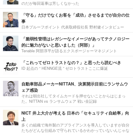
のだが毎回返事は芳しくなかった
「守る」だけでなくお客を「成功」させるまでが自分の仕
事
日本プルーフポイント 代表取締役社長 野村健インタビュー
「脆弱性管理はレガシーなイメージがあってテクノロジー
的に魅力がないと思いました（阿部）」
Tenable 阿部淳平が語るエクスポージャーマネジメント
「これってゼロトラストなの？」と思ったら読むべき
ID 起点の “ HENNGE流 ” ゼロトラストここに爆誕
自動車部品メーカーNITTAN、決算開示目前にランサムウ
ェア感染
それは朝出社してタイムカードを押せないことからはじまっ
た。NITTAN vs ランサムウェア 戦い全記録
NICT 井上大介が考える 日本の「セキュリティ自給率」向
上
多くの組織で海外製のアプライアンスを導入していますが自分
たちがどんな仕組みで守られているかわかっていないんじゃな