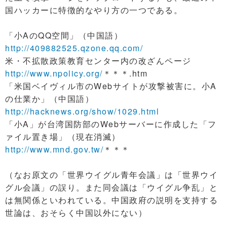
国ハッカーに特徴的なやり方の一つである。
「小AのQQ空間」（中国語）
http://409882525.qzone.qq.com/
米・不拡散政策教育センター内の改ざんページ
http://www.npolicy.org/
＊＊＊.htm
「米国ベイヴィル市のWebサイトが攻撃被害に。小A
の仕業か」（中国語）
http://hacknews.org/show/1029.html
「小A」が台湾国防部のWebサーバーに作成した「フ
ァイル置き場」（現在消滅）
http://www.mnd.gov.tw/
＊＊＊
（なお原文の「世界ウイグル青年会議」は「世界ウイ
グル会議」の誤り。また同会議は「ウイグル争乱」と
は無関係といわれている。中国政府の説明を支持する
世論は、おそらく中国以外にない）