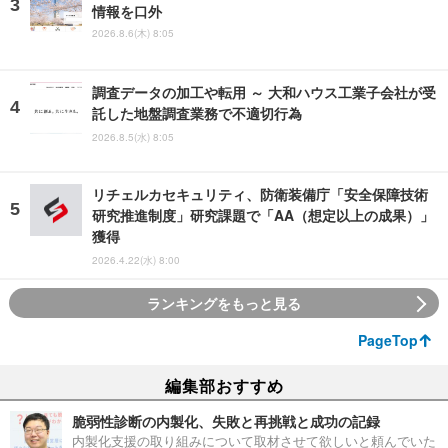
情報を口外
2026.8.6(木) 8:05
調査データの加工や転用 ～ 大和ハウス工業子会社が受
託した地盤調査業務で不適切行為
2026.8.5(水) 8:05
リチェルカセキュリティ、防衛装備庁「安全保障技術
研究推進制度」研究課題で「AA（想定以上の成果）」
獲得
2026.4.22(水) 8:00
ランキングをもっと見る
PageTop
編集部おすすめ
脆弱性診断の内製化、失敗と再挑戦と成功の記録
内製化支援の取り組みについて取材させて欲しいと頼んでいた