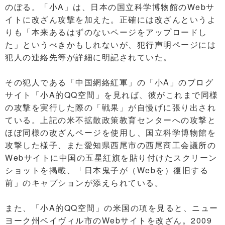
のぼる。「小A」は、日本の国立科学博物館のWebサ
イトに改ざん攻撃を加えた。正確には改ざんというよ
りも「本来あるはずのないページをアップロードし
た」というべきかもしれないが、犯行声明ページには
犯人の連絡先等が詳細に明記されていた。
その犯人である「中国網絡紅軍」の「小A」のブログ
サイト「小A的QQ空間」を見れば、彼がこれまで同様
の攻撃を実行した際の「戦果」が自慢げに張り出され
ている。上記の米不拡散政策教育センターへの攻撃と
ほぼ同様の改ざんページを使用し、国立科学博物館を
攻撃した様子、また愛知県西尾市の西尾商工会議所の
Webサイトに中国の五星紅旗を貼り付けたスクリーン
ショットを掲載、「日本鬼子が（Webを）復旧する
前」のキャプションが添えられている。
また、「小A的QQ空間」の米国の項を見ると、ニュー
ヨーク州ベイヴィル市のWebサイトを改ざん。2009