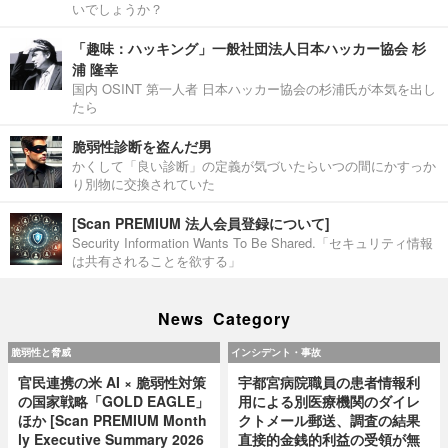
いでしょうか？
「趣味：ハッキング」一般社団法人日本ハッカー協会 杉
浦 隆幸
国内 OSINT 第一人者 日本ハッカー協会の杉浦氏が本気を出し
たら
脆弱性診断を盗んだ男
かくして「良い診断」の定義が気づいたらいつの間にかすっか
り別物に交換されていた
[Scan PREMIUM 法人会員登録について]
Security Information Wants To Be Shared.「セキュリティ情報
は共有されることを欲する」
News Category
脆弱性と脅威
インシデント・事故
官民連携の米 AI × 脆弱性対策
宇都宮病院職員の患者情報利
の国家戦略「GOLD EAGLE」
用による別医療機関のダイレ
ほか [Scan PREMIUM Month
クトメール郵送、調査の結果
ly Executive Summary 2026
直接的金銭的利益の受領が無