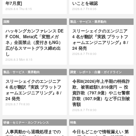
年7月度]
いことを確認
2026.8.6 Thu 8:15
2026.8.7 Fri 8:05
国際
製品・サービス・業界動向
ハッキングカンファレンス DE
スリーシェイクのエンジニア
F CON、Meta式「変態メガ
4 名が翻訳『実践 プラットフ
ネ」全面禁止（度付きもNG）
ォームエンジニアリング』8 /
広がるスマートグラス締め出
24 発売
し
2026.8.7 Fri 8:00
2026.8.3 Mon 8:15
製品・サービス・業界動向
調査・レポート・白書・ガイドライン
スリーシェイクのエンジニア
令和8(2026)年上半期の特殊詐
4 名が翻訳『実践 プラットフ
欺、被害総額1,816億円 ～ 投
ォームエンジニアリング』8 /
資詐欺（797.9億）やニセ警察
24 発売
詐欺（507.9億）など手口別被
害額
2026.8.7 Fri 8:00
2026.8.7 Fri 8:00
研修・セミナー・カンファレンス
特集
人事異動から退職処理までの
今日もどこかで情報漏えい 第