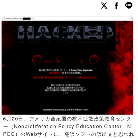
6月20日、アメリカ合衆国の核不拡散政策教育センタ
ー（Nonproliferation Policy Education Center：N
PEC）のWebサイトに、翻訳ソフトの訳出文と思われ