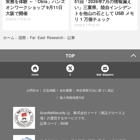
実務を体験 ～「Okta」ハンズ
51回「2026年7月の情報漏え
オンワークショップ 9月11日
い」三重県、陸自インシデン
大阪で開催
トを他山の石として USB メモ
リ 1 万個チェック
2026.8.7 Fri 8:10
2026.8.7 Fri 8:15
記事
ホーム
›
国際
›
Far East Research
›
TOP
Home
X
Mail Magazine
お問合せ
広告掲載
会社概要
特定商取引法に基づく表記
個人情報保護方針
ScanNetSecurity は、株式会社イード（東証グロース上
場）の運営するサービスです。
証券コード：6038