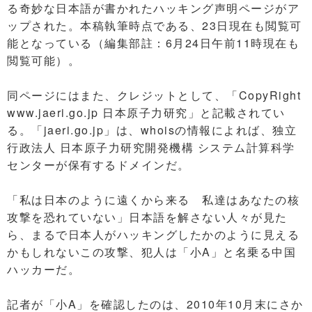
る奇妙な日本語が書かれたハッキング声明ページがア
ップされた。本稿執筆時点である、23日現在も閲覧可
能となっている（編集部註：6月24日午前11時現在も
閲覧可能）。
同ページにはまた、クレジットとして、「CopyRight
www.jaeri.go.jp 日本原子力研究」と記載されてい
る。「jaeri.go.jp」は、whoisの情報によれば、独立
行政法人 日本原子力研究開発機構 システム計算科学
センターが保有するドメインだ。
「私は日本のように遠くから来る 私達はあなたの核
攻撃を恐れていない」日本語を解さない人々が見た
ら、まるで日本人がハッキングしたかのように見える
かもしれないこの攻撃、犯人は「小A」と名乗る中国
ハッカーだ。
記者が「小A」を確認したのは、2010年10月末にさか