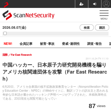
MENU
2026.08.07(金)
検索
購読
NEW!
会員記事
被害･事故
脅威･脆弱性
調査･報告
国際
Far East Research
2011.6.24 Fri 11:10
中国ハッカー、日本原子力研究開発機構を騙り
アメリカ核関連団体を攻撃（Far East Researc
h）
6月20日、アメリカ合衆国の核不拡散政策教育センター（Nonproliferation Polic
y Education Center：NPEC）のWebサイトに、翻訳ソフトの訳出文と思われる
奇妙な日本語が書かれたハッキング声明ページがアップされた。本稿執筆時点
である、23日現在も閲覧可能となってい
87
views