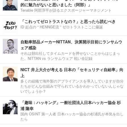
的に魅力がないと思いました（阿部）」
Tenable 阿部淳平が語るエクスポージャーマネジメント
「これってゼロトラストなの？」と思ったら読むべき
ID 起点の “ HENNGE流 ” ゼロトラストここに爆誕
自動車部品メーカーNITTAN、決算開示目前にランサムウ
ェア感染
それは朝出社してタイムカードを押せないことからはじまっ
た。NITTAN vs ランサムウェア 戦い全記録
NICT 井上大介が考える 日本の「セキュリティ自給率」向
上
多くの組織で海外製のアプライアンスを導入していますが自分
たちがどんな仕組みで守られているかわかっていないんじゃな
いでしょうか？
「趣味：ハッキング」一般社団法人日本ハッカー協会 杉
浦 隆幸
国内 OSINT 第一人者 日本ハッカー協会の杉浦氏が本気を出し
たら