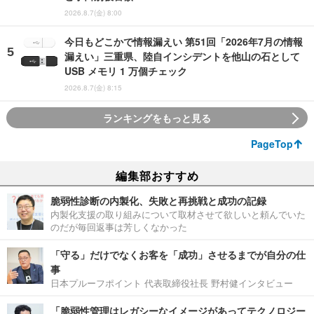
2026.8.7(金) 8:00
今日もどこかで情報漏えい 第51回「2026年7月の情報
漏えい」三重県、陸自インシデントを他山の石として
USB メモリ 1 万個チェック
2026.8.7(金) 8:15
ランキングをもっと見る
PageTop
編集部おすすめ
脆弱性診断の内製化、失敗と再挑戦と成功の記録
内製化支援の取り組みについて取材させて欲しいと頼んでいた
のだが毎回返事は芳しくなかった
「守る」だけでなくお客を「成功」させるまでが自分の仕
事
日本プルーフポイント 代表取締役社長 野村健インタビュー
「脆弱性管理はレガシーなイメージがあってテクノロジー