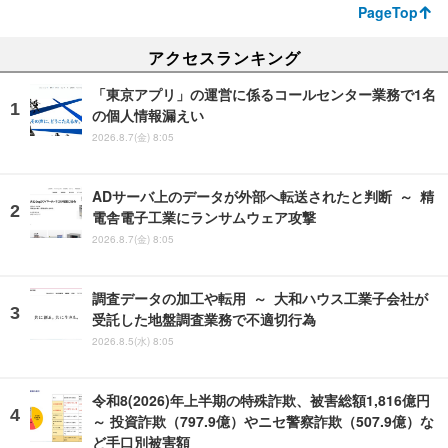
PageTop
アクセスランキング
「東京アプリ」の運営に係るコールセンター業務で1名
の個人情報漏えい
2026.8.7(金) 8:05
ADサーバ上のデータが外部へ転送されたと判断 ～ 精
電舎電子工業にランサムウェア攻撃
2026.8.7(金) 8:05
調査データの加工や転用 ～ 大和ハウス工業子会社が
受託した地盤調査業務で不適切行為
2026.8.5(水) 8:05
令和8(2026)年上半期の特殊詐欺、被害総額1,816億円
～ 投資詐欺（797.9億）やニセ警察詐欺（507.9億）な
ど手口別被害額