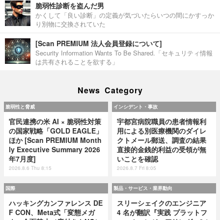
脆弱性診断を盗んだ男
かくして「良い診断」の定義が気づいたらいつの間にかすっか
り別物に交換されていた
[Scan PREMIUM 法人会員登録について]
Security Information Wants To Be Shared.「セキュリティ情報
は共有されることを欲する」
News Category
脆弱性と脅威
インシデント・事故
官民連携の米 AI × 脆弱性対策
宇都宮病院職員の患者情報利
の国家戦略「GOLD EAGLE」
用による別医療機関のダイレ
ほか [Scan PREMIUM Month
クトメール郵送、調査の結果
ly Executive Summary 2026
直接的金銭的利益の受領が無
年7月度]
いことを確認
2026.8.6 Thu 8:15
2026.8.7 Fri 8:05
国際
製品・サービス・業界動向
ハッキングカンファレンス DE
スリーシェイクのエンジニア
F CON、Meta式「変態メガ
4 名が翻訳『実践 プラットフ