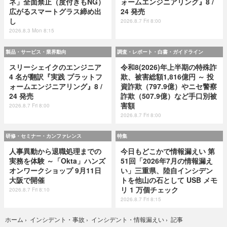
ネ」全面禁止（度付きもNG）
ォームエンジニアリング』8 /
広がるスマートグラス締め出
24 発売
し
2026.8.7 Fri 8:00
2026.8.3 Mon 8:15
製品・サービス・業界動向
調査・レポート・白書・ガイドライン
スリーシェイクのエンジニア
令和8(2026)年上半期の特殊詐
4 名が翻訳『実践 プラットフ
欺、被害総額1,816億円 ～ 投
ォームエンジニアリング』8 /
資詐欺（797.9億）やニセ警察
24 発売
詐欺（507.9億）など手口別被
害額
2026.8.7 Fri 8:00
2026.8.7 Fri 8:00
研修・セミナー・カンファレンス
特集
人事異動から退職処理までの
今日もどこかで情報漏えい 第
実務を体験 ～「Okta」ハンズ
51回「2026年7月の情報漏え
オンワークショップ 9月11日
い」三重県、陸自インシデン
大阪で開催
トを他山の石として USB メモ
リ 1 万個チェック
2026.8.7 Fri 8:10
2026.8.7 Fri 8:15
記事
ホーム
›
インシデント・事故
›
インシデント・情報漏えい
›