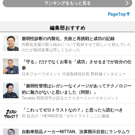
ランキングをもっと見る
PageTop
編集部おすすめ
脆弱性診断の内製化、失敗と再挑戦と成功の記録
内製化支援の取り組みについて取材させて欲しいと頼んでいた
のだが毎回返事は芳しくなかった
「守る」だけでなくお客を「成功」させるまでが自分の仕
事
日本プルーフポイント 代表取締役社長 野村健インタビュー
「脆弱性管理はレガシーなイメージがあってテクノロジー
的に魅力がないと思いました（阿部）」
Tenable 阿部淳平が語るエクスポージャーマネジメント
「これってゼロトラストなの？」と思ったら読むべき
ID 起点の “ HENNGE流 ” ゼロトラストここに爆誕
自動車部品メーカーNITTAN、決算開示目前にランサムウ