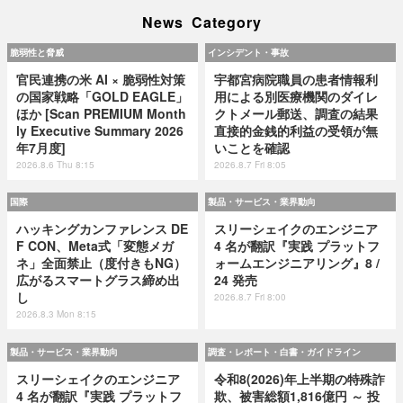
News Category
脆弱性と脅威
インシデント・事故
官民連携の米 AI × 脆弱性対策
宇都宮病院職員の患者情報利
の国家戦略「GOLD EAGLE」
用による別医療機関のダイレ
ほか [Scan PREMIUM Month
クトメール郵送、調査の結果
ly Executive Summary 2026
直接的金銭的利益の受領が無
年7月度]
いことを確認
2026.8.6 Thu 8:15
2026.8.7 Fri 8:05
国際
製品・サービス・業界動向
ハッキングカンファレンス DE
スリーシェイクのエンジニア
F CON、Meta式「変態メガ
4 名が翻訳『実践 プラットフ
ネ」全面禁止（度付きもNG）
ォームエンジニアリング』8 /
広がるスマートグラス締め出
24 発売
し
2026.8.7 Fri 8:00
2026.8.3 Mon 8:15
製品・サービス・業界動向
調査・レポート・白書・ガイドライン
スリーシェイクのエンジニア
令和8(2026)年上半期の特殊詐
4 名が翻訳『実践 プラットフ
欺、被害総額1,816億円 ～ 投