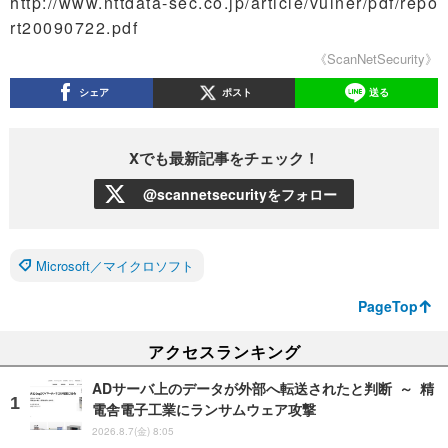
http://www.nttdata-sec.co.jp/article/vulner/pdf/repo
rt20090722.pdf
《ScanNetSecurity》
シェア
ポスト
送る
Xでも最新記事をチェック！
@scannetsecurityをフォロー
Microsoft／マイクロソフト
PageTop
アクセスランキング
ADサーバ上のデータが外部へ転送されたと判断 ～ 精
電舎電子工業にランサムウェア攻撃
2026.8.7(金) 8:05