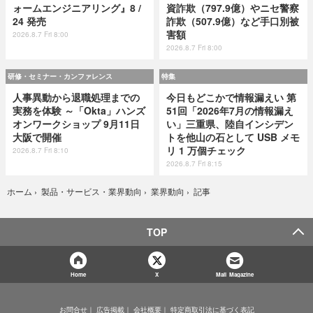
ォームエンジニアリング』8 /
資詐欺（797.9億）やニセ警察
24 発売
詐欺（507.9億）など手口別被
害額
2026.8.7 Fri 8:00
2026.8.7 Fri 8:00
研修・セミナー・カンファレンス
特集
人事異動から退職処理までの
今日もどこかで情報漏えい 第
実務を体験 ～「Okta」ハンズ
51回「2026年7月の情報漏え
オンワークショップ 9月11日
い」三重県、陸自インシデン
大阪で開催
トを他山の石として USB メモ
リ 1 万個チェック
2026.8.7 Fri 8:10
2026.8.7 Fri 8:15
記事
ホーム
›
製品・サービス・業界動向
›
業界動向
›
TOP
Home
X
Mail Magazine
お問合せ
広告掲載
会社概要
特定商取引法に基づく表記