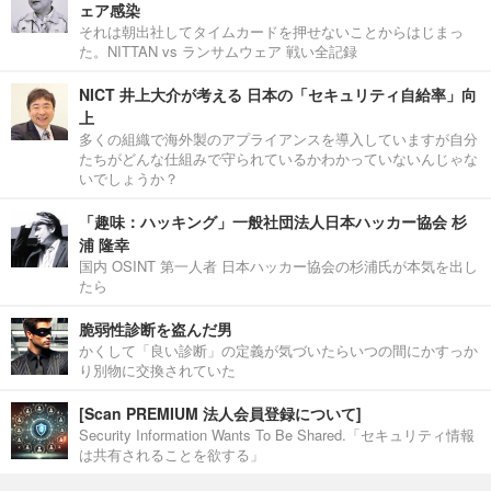
ェア感染
それは朝出社してタイムカードを押せないことからはじまっ
た。NITTAN vs ランサムウェア 戦い全記録
NICT 井上大介が考える 日本の「セキュリティ自給率」向
上
多くの組織で海外製のアプライアンスを導入していますが自分
たちがどんな仕組みで守られているかわかっていないんじゃな
いでしょうか？
「趣味：ハッキング」一般社団法人日本ハッカー協会 杉
浦 隆幸
国内 OSINT 第一人者 日本ハッカー協会の杉浦氏が本気を出し
たら
脆弱性診断を盗んだ男
かくして「良い診断」の定義が気づいたらいつの間にかすっか
り別物に交換されていた
[Scan PREMIUM 法人会員登録について]
Security Information Wants To Be Shared.「セキュリティ情報
は共有されることを欲する」