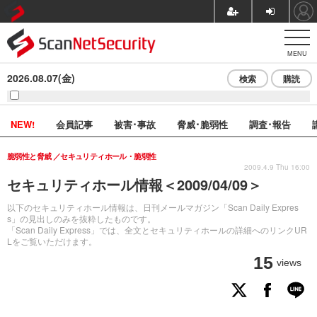
MENU
2026.08.07(金)
検索
購読
NEW!
会員記事
被害･事故
脅威･脆弱性
調査･報告
脆弱性と脅威
セキュリティホール・脆弱性
2009.4.9 Thu 16:00
セキュリティホール情報＜2009/04/09＞
以下のセキュリティホール情報は、日刊メールマガジン「Scan Daily Expres
s」の見出しのみを抜粋したものです。
「Scan Daily Express」では、全文とセキュリティホールの詳細へのリンクUR
Lをご覧いただけます。
15
views