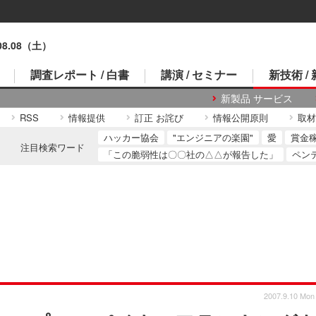
.08.08（土）
調査レポート / 白書
講演 / セミナー
新技術 /
新製品 サービス
RSS
情報提供
訂正 お詫び
情報公開原則
取材
ハッカー協会
"エンジニアの楽園"
愛
賞金
注目検索ワード
「この脆弱性は〇〇社の△△が報告した」
ペン
2007.9.10 Mon