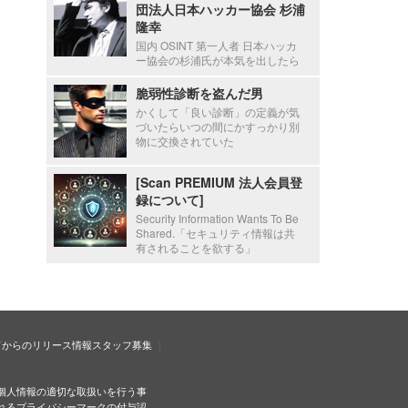
団法人日本ハッカー協会 杉浦
隆幸
国内 OSINT 第一人者 日本ハッカ
ー協会の杉浦氏が本気を出したら
脆弱性診断を盗んだ男
かくして「良い診断」の定義が気
づいたらいつの間にかすっかり別
物に交換されていた
[Scan PREMIUM 法人会員登
録について]
Security Information Wants To Be
Shared.「セキュリティ情報は共
有されることを欲する」
ドからのリリース情報
スタッフ募集
個人情報の適切な取扱いを行う事
れるプライバシーマークの付与認