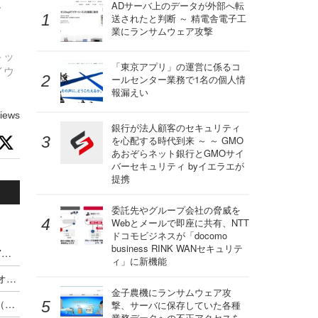
を
ADサーバ上のデータが外部へ転
送されたと判断 ～ 精電舎電子工
業にランサムウェア攻撃
トッ
「東京アプリ」の運営に係るコ
イウ
ールセンター業務で1名の個人情
報漏えい
iews
銀行が法人顧客のセキュリティ
を心配する時代到来 ～ ～ GMO
あおぞらネット銀行とGMOサイ
バーセキュリティ byイエラエが
提携
委託先やグループ会社の脅威を
Webとメールで即座に共有、NTT
ドコモビジネスが「docomo
business RINK WANセキュリテ
フィッシングは640％の増加、HTTPS導入率は27％に--年間レポート（ウェブルート）
ィ」に新機能
脅威インテリジェンスを SKYSEA Client View のオプションに（ウェブルート）
金子農機にランサムウェア攻
「最も危険なマルウェア2019」Emotet上位席巻（ウェブルート）
撃、サーバに保存していた各種
業務データへの不正アクセスを