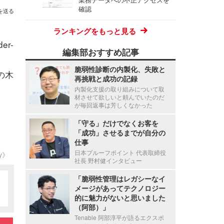
確認
を送る
ランキングをもっと見る
r-
編集部おすすめ記事
脆弱性診断の内製化、失敗と
の木
再挑戦と成功の記録
内製化支援の取り組みについて取
材させて欲しいと頼んでいたのだ
が毎回返事は芳しくなかった
「守る」だけでなくお客を
「成功」させるまでが自分の
仕事
日本プルーフポイント 代表取締役
ty》
社長 野村健インタビュー
「脆弱性管理はレガシーなイ
メージがあってテクノロジー
的に魅力がないと思いました
（阿部）」
Tenable 阿部淳平が語るエクスポ