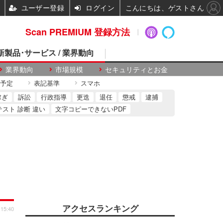
ユーザー登録
ログイン
こんにちは、ゲストさん
Scan PREMIUM 登録方法
 新製品･サービス / 業界動向
業界動向
市場規模
セキュリティとお金
予定
表記基準
スマホ
稼ぎ
訴訟
行政指導
更迭
退任
懲戒
逮捕
テスト 診断 違い
文字コピーできないPDF
アクセスランキング
 15:40