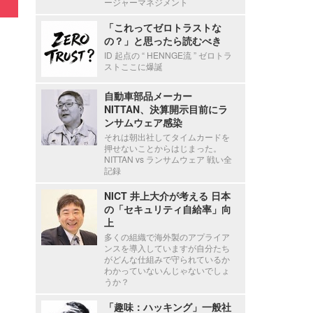
ージャーマネジメント
「これってゼロトラストな
の？」と思ったら読むべき
ID 起点の “ HENNGE流 ” ゼロトラ
ストここに爆誕
自動車部品メーカー
NITTAN、決算開示目前にラ
ンサムウェア感染
それは朝出社してタイムカードを
押せないことからはじまった。
NITTAN vs ランサムウェア 戦い全
記録
NICT 井上大介が考える 日本
の「セキュリティ自給率」向
上
多くの組織で海外製のアプライア
ンスを導入していますが自分たち
がどんな仕組みで守られているか
わかっていないんじゃないでしょ
うか？
「趣味：ハッキング」一般社