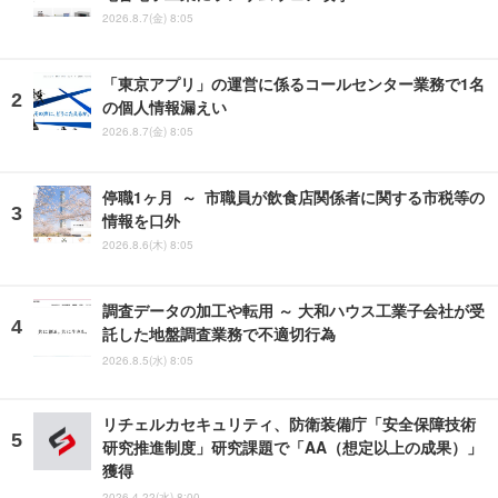
2026.8.7(金) 8:05
「東京アプリ」の運営に係るコールセンター業務で1名
の個人情報漏えい
2026.8.7(金) 8:05
停職1ヶ月 ～ 市職員が飲食店関係者に関する市税等の
情報を口外
2026.8.6(木) 8:05
調査データの加工や転用 ～ 大和ハウス工業子会社が受
託した地盤調査業務で不適切行為
2026.8.5(水) 8:05
リチェルカセキュリティ、防衛装備庁「安全保障技術
研究推進制度」研究課題で「AA（想定以上の成果）」
獲得
2026.4.22(水) 8:00