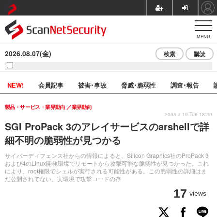
MENU
2026.08.07(金)
検索
購読
NEW!
会員記事
被害･事故
脅威･脆弱性
調査･報告
製品・サービス・業界動向
業界動向
2005.7.19 Tue 18:30
SGI ProPack 3のアレイサービスのarshellで詳
細不明の脆弱性が見つかる
サイバーディフェンス社からの情報によると、Silicon Graphics社のProPack 3
および4のLinux開発環境でリモートから攻撃可能な脆弱性が見つかった。これ
により、root権限でシェルが実行される可能性がある。この脆弱性の詳細はま
だ公開されてない。実環境で攻撃コードの存
17
views