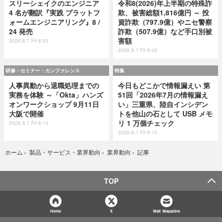
スリーシェイクのエンジニア
令和8(2026)年上半期の特殊詐
4 名が翻訳『実践 プラットフ
欺、被害総額1,816億円 ～ 投
ォームエンジニアリング』8 /
資詐欺（797.9億）やニセ警察
24 発売
詐欺（507.9億）など手口別被
害額
2026.8.7 Fri 8:00
2026.8.7 Fri 8:00
研修・セミナー・カンファレンス
特集
人事異動から退職処理までの
今日もどこかで情報漏えい 第
実務を体験 ～「Okta」ハンズ
51回「2026年7月の情報漏え
オンワークショップ 9月11日
い」三重県、陸自インシデン
大阪で開催
トを他山の石として USB メモ
リ 1 万個チェック
2026.8.7 Fri 8:10
2026.8.7 Fri 8:15
記事
ホーム
›
製品・サービス・業界動向
›
業界動向
›
TOP
Home
X
Mail Magazine