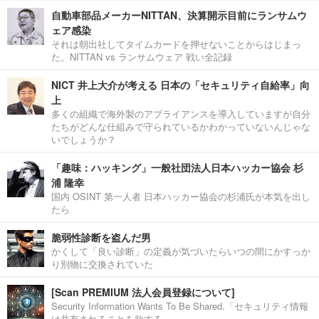
自動車部品メーカーNITTAN、決算開示目前にランサムウ
ェア感染
それは朝出社してタイムカードを押せないことからはじまっ
た。NITTAN vs ランサムウェア 戦い全記録
NICT 井上大介が考える 日本の「セキュリティ自給率」向
上
多くの組織で海外製のアプライアンスを導入していますが自分
たちがどんな仕組みで守られているかわかっていないんじゃな
いでしょうか？
「趣味：ハッキング」一般社団法人日本ハッカー協会 杉
浦 隆幸
国内 OSINT 第一人者 日本ハッカー協会の杉浦氏が本気を出し
たら
脆弱性診断を盗んだ男
かくして「良い診断」の定義が気づいたらいつの間にかすっか
り別物に交換されていた
[Scan PREMIUM 法人会員登録について]
Security Information Wants To Be Shared.「セキュリティ情報
は共有されることを欲する」