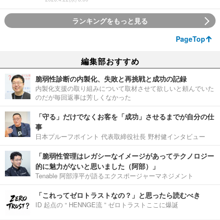
ランキングをもっと見る
PageTop
編集部おすすめ
脆弱性診断の内製化、失敗と再挑戦と成功の記録
内製化支援の取り組みについて取材させて欲しいと頼んでいた
のだが毎回返事は芳しくなかった
「守る」だけでなくお客を「成功」させるまでが自分の仕
事
日本プルーフポイント 代表取締役社長 野村健インタビュー
「脆弱性管理はレガシーなイメージがあってテクノロジー
的に魅力がないと思いました（阿部）」
Tenable 阿部淳平が語るエクスポージャーマネジメント
「これってゼロトラストなの？」と思ったら読むべき
ID 起点の “ HENNGE流 ” ゼロトラストここに爆誕