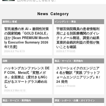
News Category
脆弱性と脅威
インシデント・事故
官民連携の米 AI × 脆弱性対策
宇都宮病院職員の患者情報利
の国家戦略「GOLD EAGLE」
用による別医療機関のダイレ
ほか [Scan PREMIUM Month
クトメール郵送、調査の結果
ly Executive Summary 2026
直接的金銭的利益の受領が無
年7月度]
いことを確認
2026.8.6 Thu 8:15
2026.8.7 Fri 8:05
国際
製品・サービス・業界動向
ハッキングカンファレンス DE
スリーシェイクのエンジニア
F CON、Meta式「変態メガ
4 名が翻訳『実践 プラットフ
ネ」全面禁止（度付きもNG）
ォームエンジニアリング』8 /
広がるスマートグラス締め出
24 発売
し
2026.8.7 Fri 8:00
2026.8.3 Mon 8:15
製品・サービス・業界動向
調査・レポート・白書・ガイドライン