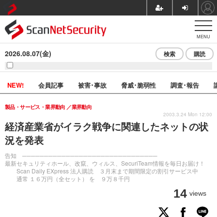
MENU
2026.08.07(金)
検索
購読
NEW!
会員記事
被害･事故
脅威･脆弱性
調査･報告
製品・サービス・業界動向
業界動向
2003.3.24 Mon 12:00
経済産業省がイラク戦争に関連したネットの状
況を発表
告知 ───────────────────────────────
最新セキュリティホール、改竄、ウィルス、SecuriTeam情報を毎日お届け！
Scan Daily EXpress 法人購読 ３月末まで期間限定の割引サービス中
通常 １６万円（全セット） を ９万８千円
14
views