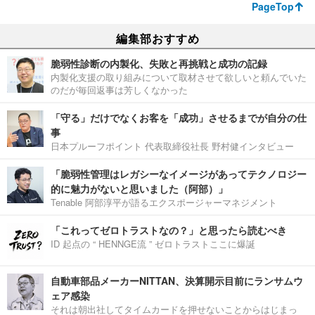
PageTop
編集部おすすめ
脆弱性診断の内製化、失敗と再挑戦と成功の記録
内製化支援の取り組みについて取材させて欲しいと頼んでいた
のだが毎回返事は芳しくなかった
「守る」だけでなくお客を「成功」させるまでが自分の仕
事
日本プルーフポイント 代表取締役社長 野村健インタビュー
「脆弱性管理はレガシーなイメージがあってテクノロジー
的に魅力がないと思いました（阿部）」
Tenable 阿部淳平が語るエクスポージャーマネジメント
「これってゼロトラストなの？」と思ったら読むべき
ID 起点の “ HENNGE流 ” ゼロトラストここに爆誕
自動車部品メーカーNITTAN、決算開示目前にランサムウ
ェア感染
それは朝出社してタイムカードを押せないことからはじまっ