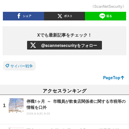
《ScanNetSecurity》
シェア
ポスト
送る
Xでも最新記事をチェック！
@scannetsecurityをフォロー
サイバー戦争
PageTop
アクセスランキング
停職1ヶ月 ～ 市職員が飲食店関係者に関する市税等の
情報を口外
2026.8.6(木) 8:05