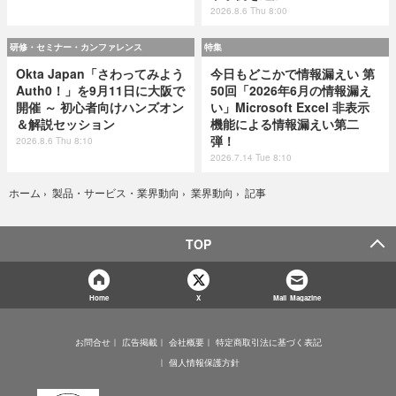
2026.8.6 Thu 8:00
研修・セミナー・カンファレンス
特集
Okta Japan「さわってみよう
今日もどこかで情報漏えい 第
Auth0！」を9月11日に大阪で
50回「2026年6月の情報漏え
開催 ～ 初心者向けハンズオン
い」Microsoft Excel 非表示
＆解説セッション
機能による情報漏えい第二
弾！
2026.8.6 Thu 8:10
2026.7.14 Tue 8:10
記事
ホーム
›
製品・サービス・業界動向
›
業界動向
›
TOP
Home
X
Mail Magazine
お問合せ
広告掲載
会社概要
特定商取引法に基づく表記
個人情報保護方針