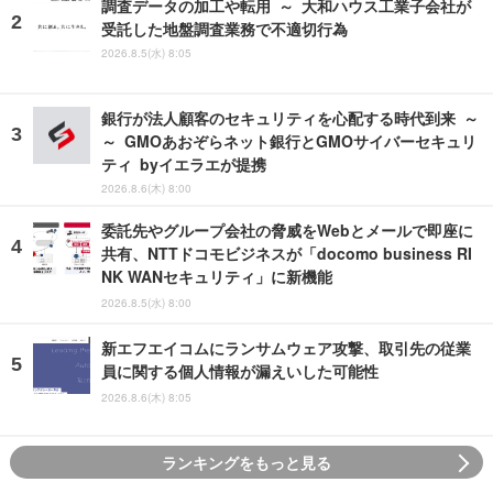
調査データの加工や転用 ～ 大和ハウス工業子会社が
受託した地盤調査業務で不適切行為
2026.8.5(水) 8:05
銀行が法人顧客のセキュリティを心配する時代到来 ～
～ GMOあおぞらネット銀行とGMOサイバーセキュリ
ティ byイエラエが提携
2026.8.6(木) 8:00
委託先やグループ会社の脅威をWebとメールで即座に
共有、NTTドコモビジネスが「docomo business RI
NK WANセキュリティ」に新機能
2026.8.5(水) 8:00
新エフエイコムにランサムウェア攻撃、取引先の従業
員に関する個人情報が漏えいした可能性
2026.8.6(木) 8:05
ランキングをもっと見る