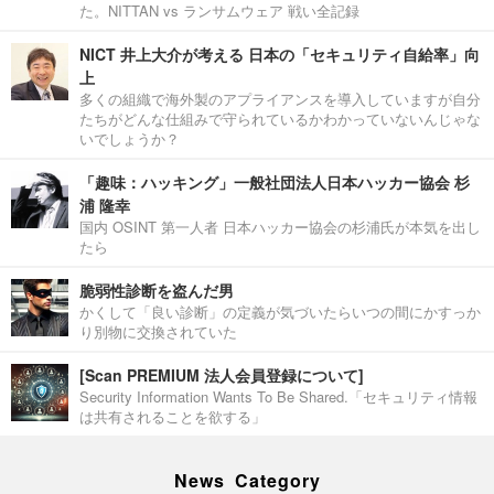
た。NITTAN vs ランサムウェア 戦い全記録
NICT 井上大介が考える 日本の「セキュリティ自給率」向
上
多くの組織で海外製のアプライアンスを導入していますが自分
たちがどんな仕組みで守られているかわかっていないんじゃな
いでしょうか？
「趣味：ハッキング」一般社団法人日本ハッカー協会 杉
浦 隆幸
国内 OSINT 第一人者 日本ハッカー協会の杉浦氏が本気を出し
たら
脆弱性診断を盗んだ男
かくして「良い診断」の定義が気づいたらいつの間にかすっか
り別物に交換されていた
[Scan PREMIUM 法人会員登録について]
Security Information Wants To Be Shared.「セキュリティ情報
は共有されることを欲する」
News Category