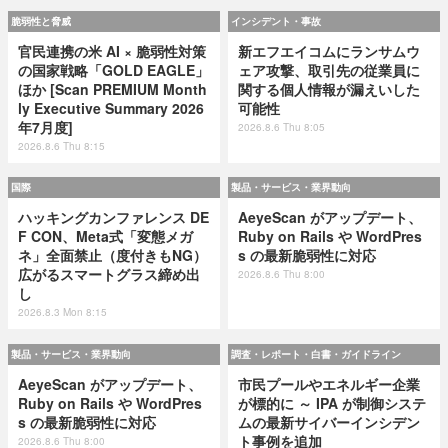
脆弱性と脅威
インシデント・事故
官民連携の米 AI × 脆弱性対策
新エフエイコムにランサムウ
の国家戦略「GOLD EAGLE」
ェア攻撃、取引先の従業員に
ほか [Scan PREMIUM Month
関する個人情報が漏えいした
ly Executive Summary 2026
可能性
年7月度]
2026.8.6 Thu 8:05
2026.8.6 Thu 8:15
国際
製品・サービス・業界動向
ハッキングカンファレンス DE
AeyeScan がアップデート、
F CON、Meta式「変態メガ
Ruby on Rails や WordPres
ネ」全面禁止（度付きもNG）
s の最新脆弱性に対応
広がるスマートグラス締め出
2026.8.6 Thu 8:00
し
2026.8.3 Mon 8:15
製品・サービス・業界動向
調査・レポート・白書・ガイドライン
AeyeScan がアップデート、
市民プールやエネルギー企業
Ruby on Rails や WordPres
が標的に ～ IPA が制御システ
s の最新脆弱性に対応
ムの最新サイバーインシデン
ト事例を追加
2026.8.6 Thu 8:00