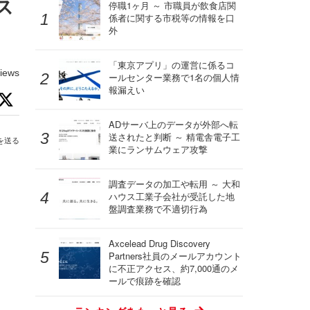
ス
停職1ヶ月 ～ 市職員が飲食店関
係者に関する市税等の情報を口
外
「東京アプリ」の運営に係るコ
iews
ールセンター業務で1名の個人情
報漏えい
ADサーバ上のデータが外部へ転
送されたと判断 ～ 精電舎電子工
を送る
業にランサムウェア攻撃
調査データの加工や転用 ～ 大和
ハウス工業子会社が受託した地
盤調査業務で不適切行為
Axcelead Drug Discovery
Partners社員のメールアカウント
に不正アクセス、約7,000通のメ
ールで痕跡を確認