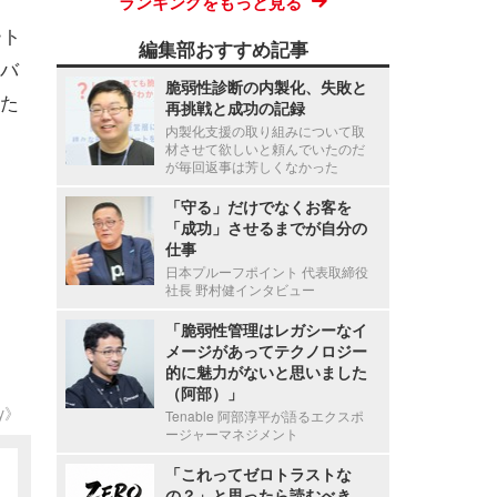
ランキングをもっと見る
ート
編集部おすすめ記事
バ
脆弱性診断の内製化、失敗と
た
再挑戦と成功の記録
内製化支援の取り組みについて取
材させて欲しいと頼んでいたのだ
が毎回返事は芳しくなかった
「守る」だけでなくお客を
「成功」させるまでが自分の
仕事
日本プルーフポイント 代表取締役
社長 野村健インタビュー
「脆弱性管理はレガシーなイ
メージがあってテクノロジー
的に魅力がないと思いました
（阿部）」
ty》
Tenable 阿部淳平が語るエクスポ
ージャーマネジメント
「これってゼロトラストな
の？」と思ったら読むべき