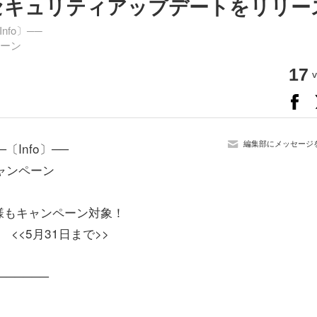
rcII のセキュリティアップデートをリリー
nfo〕──
ペーン
17
v
編集部にメッセージ
─〔Info〕──
キャンペーン
様もキャンペーン対象！
<<5月31日まで>>
──────