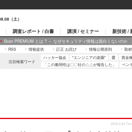
.08.08（土）
調査レポート / 白書
講演 / セミナー
新技術 /
Scan PREMIUM とは ? ～ なぜセキュリティ情報は面白くないのか
RSS
情報提供
訂正 お詫び
情報公開原則
取材
ハッカー協会
"エンジニアの楽園"
愛
賞金
注目検索ワード
「この脆弱性は〇〇社の△△が報告した」
ペン
2003.4.24 Thu