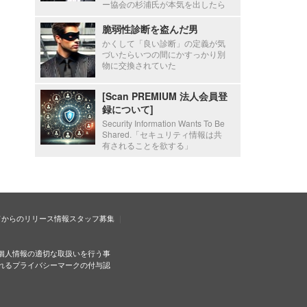
ー協会の杉浦氏が本気を出したら
脆弱性診断を盗んだ男
かくして「良い診断」の定義が気
づいたらいつの間にかすっかり別
物に交換されていた
[Scan PREMIUM 法人会員登
録について]
Security Information Wants To Be
Shared.「セキュリティ情報は共
有されることを欲する」
ドからのリリース情報
スタッフ募集
個人情報の適切な取扱いを行う事
れるプライバシーマークの付与認