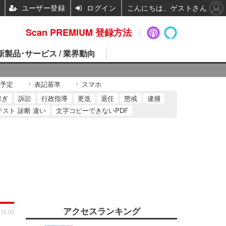
ユーザー登録
ログイン
こんにちは、ゲストさん
Scan PREMIUM 登録方法
 新製品･サービス / 業界動向
予定
表記基準
スマホ
稼ぎ
訴訟
行政指導
更迭
退任
懲戒
逮捕
テスト 診断 違い
文字コピーできないPDF
アクセスランキング
 12:00