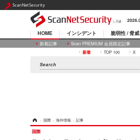
ScanNetSecurity
2026
HOME
インシデント
脆弱性 / 脅威
新着記事
Scan PREMIUM 会員限定記事
新着
TOP 100
X
ホーム
›
国際
›
海外情報
›
記事
国際