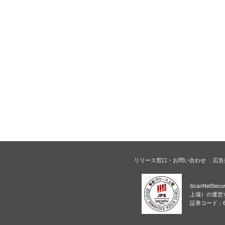
リリース窓口・お問い合わせ
広告
ScanNetS
上場）の運営
証券コード：6