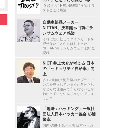
ID 起点の “ HENNGE流 ” ゼロトラ
ストここに爆誕
自動車部品メーカー
NITTAN、決算開示目前にラ
ンサムウェア感染
それは朝出社してタイムカードを
押せないことからはじまった。
NITTAN vs ランサムウェア 戦い全
記録
NICT 井上大介が考える 日本
の「セキュリティ自給率」向
上
多くの組織で海外製のアプライア
ンスを導入していますが自分たち
がどんな仕組みで守られているか
わかっていないんじゃないでしょ
うか？
「趣味：ハッキング」一般社
団法人日本ハッカー協会 杉浦
隆幸
国内 OSINT 第一人者 日本ハッカ