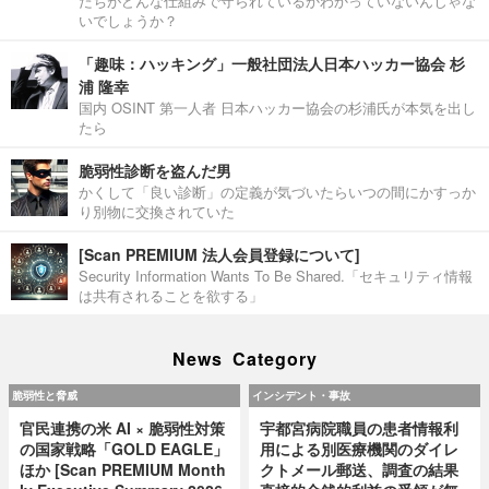
たちがどんな仕組みで守られているかわかっていないんじゃな
いでしょうか？
「趣味：ハッキング」一般社団法人日本ハッカー協会 杉
浦 隆幸
国内 OSINT 第一人者 日本ハッカー協会の杉浦氏が本気を出し
たら
脆弱性診断を盗んだ男
かくして「良い診断」の定義が気づいたらいつの間にかすっか
り別物に交換されていた
[Scan PREMIUM 法人会員登録について]
Security Information Wants To Be Shared.「セキュリティ情報
は共有されることを欲する」
News Category
脆弱性と脅威
インシデント・事故
官民連携の米 AI × 脆弱性対策
宇都宮病院職員の患者情報利
の国家戦略「GOLD EAGLE」
用による別医療機関のダイレ
ほか [Scan PREMIUM Month
クトメール郵送、調査の結果