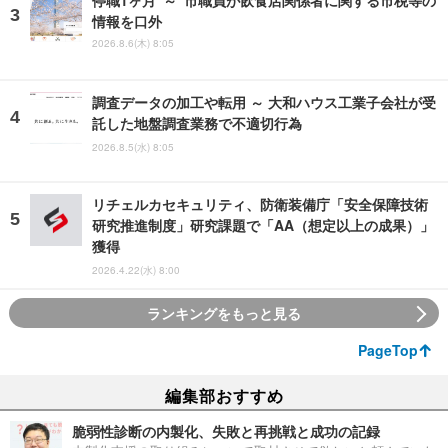
停職1ヶ月 ～ 市職員が飲食店関係者に関する市税等の
情報を口外
2026.8.6(木) 8:05
調査データの加工や転用 ～ 大和ハウス工業子会社が受
託した地盤調査業務で不適切行為
2026.8.5(水) 8:05
リチェルカセキュリティ、防衛装備庁「安全保障技術
研究推進制度」研究課題で「AA（想定以上の成果）」
獲得
2026.4.22(水) 8:00
ランキングをもっと見る
PageTop
編集部おすすめ
脆弱性診断の内製化、失敗と再挑戦と成功の記録