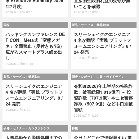
ly Executive Summary 2026
直接的金銭的利益の受領が無
年7月度]
いことを確認
2026.8.6 Thu 8:15
2026.8.7 Fri 8:05
国際
製品・サービス・業界動向
ハッキングカンファレンス DE
スリーシェイクのエンジニア
F CON、Meta式「変態メガ
4 名が翻訳『実践 プラットフ
ネ」全面禁止（度付きもNG）
ォームエンジニアリング』8 /
広がるスマートグラス締め出
24 発売
し
2026.8.7 Fri 8:00
2026.8.3 Mon 8:15
製品・サービス・業界動向
調査・レポート・白書・ガイドライン
スリーシェイクのエンジニア
令和8(2026)年上半期の特殊詐
4 名が翻訳『実践 プラットフ
欺、被害総額1,816億円 ～ 投
ォームエンジニアリング』8 /
資詐欺（797.9億）やニセ警察
24 発売
詐欺（507.9億）など手口別被
害額
2026.8.7 Fri 8:00
2026.8.7 Fri 8:00
研修・セミナー・カンファレンス
特集
人事異動から退職処理までの
今日もどこかで情報漏えい 第