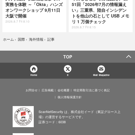
実務を体験 ～「Okta」ハンズ
51回「2026年7月の情報漏え
オンワークショップ 9月11日
い」三重県、陸自インシデン
大阪で開催
トを他山の石として USB メモ
リ 1 万個チェック
2026.8.7 Fri 8:10
2026.8.7 Fri 8:15
記事
ホーム
›
国際
›
海外情報
›
TOP
Home
X
Mail Magazine
お問合せ
広告掲載
会社概要
特定商取引法に基づく表記
個人情報保護方針
ScanNetSecurity は、株式会社イード（東証グロース上
場）の運営するサービスです。
証券コード：6038