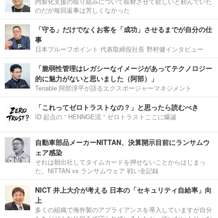
内製化支援の取り組みについて取材させて欲しいと頼んでいた
のだが毎回返事は芳しくなかった
「守る」だけでなくお客を「成功」させるまでが自分の仕
事
日本プルーフポイント 代表取締役社長 野村健インタビュー
「脆弱性管理はレガシーなイメージがあってテクノロジー
的に魅力がないと思いました（阿部）」
Tenable 阿部淳平が語るエクスポージャーマネジメント
「これってゼロトラストなの？」と思ったら読むべき
ID 起点の “ HENNGE流 ” ゼロトラストここに爆誕
自動車部品メーカーNITTAN、決算開示目前にランサムウ
ェア感染
それは朝出社してタイムカードを押せないことからはじまっ
た。NITTAN vs ランサムウェア 戦い全記録
NICT 井上大介が考える 日本の「セキュリティ自給率」向
上
多くの組織で海外製のアプライアンスを導入していますが自分