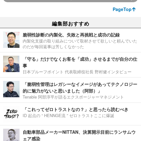
PageTop
編集部おすすめ
脆弱性診断の内製化、失敗と再挑戦と成功の記録
内製化支援の取り組みについて取材させて欲しいと頼んでいた
のだが毎回返事は芳しくなかった
「守る」だけでなくお客を「成功」させるまでが自分の仕
事
日本プルーフポイント 代表取締役社長 野村健インタビュー
「脆弱性管理はレガシーなイメージがあってテクノロジー
的に魅力がないと思いました（阿部）」
Tenable 阿部淳平が語るエクスポージャーマネジメント
「これってゼロトラストなの？」と思ったら読むべき
ID 起点の “ HENNGE流 ” ゼロトラストここに爆誕
自動車部品メーカーNITTAN、決算開示目前にランサムウ
ェア感染