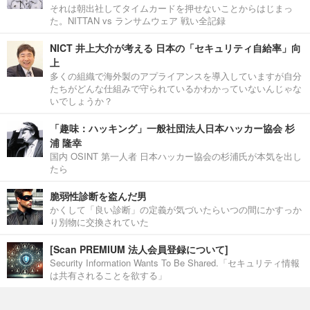
それは朝出社してタイムカードを押せないことからはじまっ
た。NITTAN vs ランサムウェア 戦い全記録
NICT 井上大介が考える 日本の「セキュリティ自給率」向
上
多くの組織で海外製のアプライアンスを導入していますが自分
たちがどんな仕組みで守られているかわかっていないんじゃな
いでしょうか？
「趣味：ハッキング」一般社団法人日本ハッカー協会 杉
浦 隆幸
国内 OSINT 第一人者 日本ハッカー協会の杉浦氏が本気を出し
たら
脆弱性診断を盗んだ男
かくして「良い診断」の定義が気づいたらいつの間にかすっか
り別物に交換されていた
[Scan PREMIUM 法人会員登録について]
Security Information Wants To Be Shared.「セキュリティ情報
は共有されることを欲する」