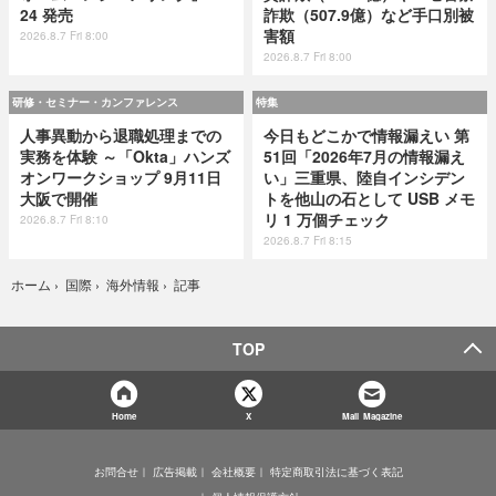
24 発売
詐欺（507.9億）など手口別被
害額
2026.8.7 Fri 8:00
2026.8.7 Fri 8:00
研修・セミナー・カンファレンス
特集
人事異動から退職処理までの
今日もどこかで情報漏えい 第
実務を体験 ～「Okta」ハンズ
51回「2026年7月の情報漏え
オンワークショップ 9月11日
い」三重県、陸自インシデン
大阪で開催
トを他山の石として USB メモ
リ 1 万個チェック
2026.8.7 Fri 8:10
2026.8.7 Fri 8:15
記事
ホーム
›
国際
›
海外情報
›
TOP
Home
X
Mail Magazine
お問合せ
広告掲載
会社概要
特定商取引法に基づく表記