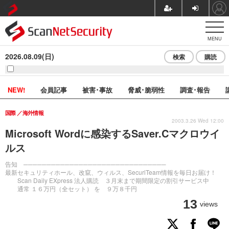
MENU
2026.08.09(日)
検索
購読
NEW!
会員記事
被害･事故
脅威･脆弱性
調査･報告
国際
海外情報
2003.3.26 Wed 12:00
Microsoft Wordに感染するSaver.Cマクロウイ
ルス
告知 ───────────────────────────────
最新セキュリティホール、改竄、ウィルス、SecuriTeam情報を毎日お届け！
Scan Daily EXpress 法人購読 ３月末まで期間限定の割引サービス中
通常 １６万円（全セット） を ９万８千円
13
views