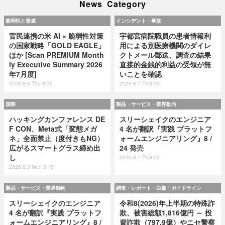
News Category
脆弱性と脅威
インシデント・事故
官民連携の米 AI × 脆弱性対策
宇都宮病院職員の患者情報利
の国家戦略「GOLD EAGLE」
用による別医療機関のダイレ
ほか [Scan PREMIUM Month
クトメール郵送、調査の結果
ly Executive Summary 2026
直接的金銭的利益の受領が無
年7月度]
いことを確認
2026.8.6 Thu 8:15
2026.8.7 Fri 8:05
国際
製品・サービス・業界動向
ハッキングカンファレンス DE
スリーシェイクのエンジニア
F CON、Meta式「変態メガ
4 名が翻訳『実践 プラットフ
ネ」全面禁止（度付きもNG）
ォームエンジニアリング』8 /
広がるスマートグラス締め出
24 発売
し
2026.8.7 Fri 8:00
2026.8.3 Mon 8:15
製品・サービス・業界動向
調査・レポート・白書・ガイドライン
スリーシェイクのエンジニア
令和8(2026)年上半期の特殊詐
4 名が翻訳『実践 プラットフ
欺、被害総額1,816億円 ～ 投
ォームエンジニアリング』8 /
資詐欺（797.9億）やニセ警察