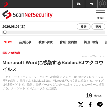
MENU
2026.08.06(木)
検索
購読
NEW!
会員記事
被害･事故
脅威･脆弱性
調査･報告
国際
海外情報
2003.3.5 Wed 12:00
Microsoft Wordに感染するBablas.BJマクロウ
イルス
アイ・ディフェンス・ジャパンからの情報によると、Bablasマクロウイルス
系列の新しい亜種であるBablas.BJは、Microsoft Word文書に感染する。サイズ
は4,880バイトで、通常、電子メールなどの媒体によってコンピューターに拡散
する。ターゲットコンピュータがまだ感染
19
views