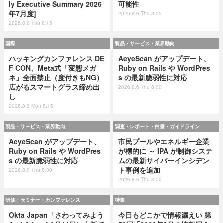
ly Executive Summary 2026
可能性
年7月度]
2026.8.6 Thu 8:05
2026.8.6 Thu 8:15
国際
製品・サービス・業界動向
ハッキングカンファレンス DE
AeyeScan がアップデート、
F CON、Meta式「変態メガ
Ruby on Rails や WordPres
ネ」全面禁止（度付きもNG）
s の最新脆弱性に対応
広がるスマートグラス締め出
2026.8.6 Thu 8:00
し
2026.8.3 Mon 8:15
製品・サービス・業界動向
調査・レポート・白書・ガイドライン
AeyeScan がアップデート、
市民プールやエネルギー企業
Ruby on Rails や WordPres
が標的に ～ IPA が制御システ
s の最新脆弱性に対応
ムの最新サイバーインシデン
ト事例を追加
2026.8.6 Thu 8:00
2026.8.6 Thu 8:00
研修・セミナー・カンファレンス
特集
Okta Japan「さわってみよう
今日もどこかで情報漏えい 第