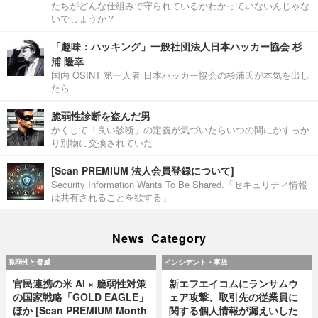
たちがどんな仕組みで守られているかわかっていないんじゃな
いでしょうか？
「趣味：ハッキング」一般社団法人日本ハッカー協会 杉
浦 隆幸
国内 OSINT 第一人者 日本ハッカー協会の杉浦氏が本気を出し
たら
脆弱性診断を盗んだ男
かくして「良い診断」の定義が気づいたらいつの間にかすっか
り別物に交換されていた
[Scan PREMIUM 法人会員登録について]
Security Information Wants To Be Shared.「セキュリティ情報
は共有されることを欲する」
News Category
脆弱性と脅威
インシデント・事故
官民連携の米 AI × 脆弱性対策
新エフエイコムにランサムウ
の国家戦略「GOLD EAGLE」
ェア攻撃、取引先の従業員に
ほか [Scan PREMIUM Month
関する個人情報が漏えいした