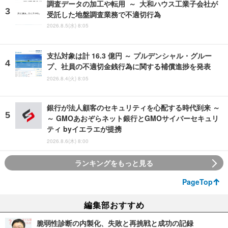
調査データの加工や転用 ～ 大和ハウス工業子会社が
受託した地盤調査業務で不適切行為
2026.8.5(水) 8:05
支払対象は計 16.3 億円 ～ プルデンシャル・グルー
プ、社員の不適切金銭行為に関する補償進捗を発表
2026.8.4(火) 8:05
銀行が法人顧客のセキュリティを心配する時代到来 ～
～ GMOあおぞらネット銀行とGMOサイバーセキュリ
ティ byイエラエが提携
2026.8.6(木) 8:00
ランキングをもっと見る
PageTop
編集部おすすめ
脆弱性診断の内製化、失敗と再挑戦と成功の記録