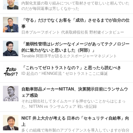
内製化支援の取り組みについて取材させて欲しいと頼んでいた
のだが毎回返事は芳しくなかった
「守る」だけでなくお客を「成功」させるまでが自分の仕
事
日本プルーフポイント 代表取締役社長 野村健インタビュー
「脆弱性管理はレガシーなイメージがあってテクノロジー
的に魅力がないと思いました（阿部）」
Tenable 阿部淳平が語るエクスポージャーマネジメント
「これってゼロトラストなの？」と思ったら読むべき
ID 起点の “ HENNGE流 ” ゼロトラストここに爆誕
自動車部品メーカーNITTAN、決算開示目前にランサムウ
ェア感染
それは朝出社してタイムカードを押せないことからはじまっ
た。NITTAN vs ランサムウェア 戦い全記録
NICT 井上大介が考える 日本の「セキュリティ自給率」向
上
多くの組織で海外製のアプライアンスを導入していますが自分