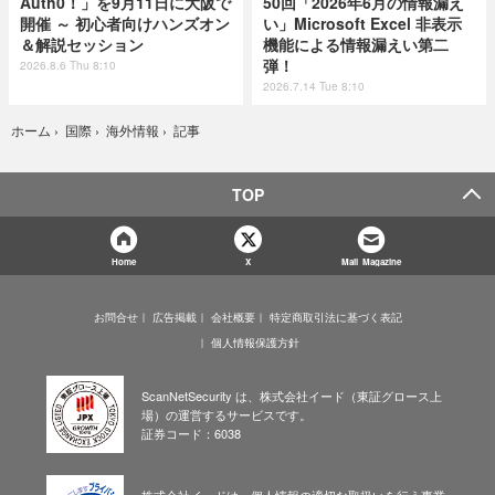
Auth0！」を9月11日に大阪で
50回「2026年6月の情報漏え
開催 ～ 初心者向けハンズオン
い」Microsoft Excel 非表示
＆解説セッション
機能による情報漏えい第二
弾！
2026.8.6 Thu 8:10
2026.7.14 Tue 8:10
記事
ホーム
›
国際
›
海外情報
›
TOP
Home
X
Mail Magazine
お問合せ
広告掲載
会社概要
特定商取引法に基づく表記
個人情報保護方針
ScanNetSecurity は、株式会社イード（東証グロース上
場）の運営するサービスです。
証券コード：6038
株式会社イードは、個人情報の適切な取扱いを行う事業