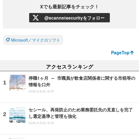
Xでも最新記事をチェック！
@scannetsecurityをフォロー
Microsoft／マイクロソフト
PageTop
アクセスランキング
停職1ヶ月 ～ 市職員が飲食店関係者に関する市税等の
情報を口外
2026.8.6(木) 8:05
セシール、再発防止のため業務委託先の見直しを完了
し選定基準と管理も強化
2026.8.5(水) 8:05