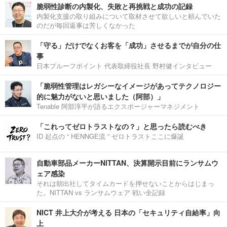
脆弱性診断の内製化、失敗と再挑戦と成功の記録
内製化支援の取り組みについて取材させて欲しいと頼んでいた
のだが毎回返事は芳しくなかった
「守る」だけでなくお客を「成功」させるまでが自分の仕
事
日本プルーフポイント 代表取締役社長 野村健インタビュー
「脆弱性管理はレガシーなイメージがあってテクノロジー
的に魅力がないと思いました（阿部）」
Tenable 阿部淳平が語るエクスポージャーマネジメント
「これってゼロトラストなの？」と思ったら読むべき
ID 起点の “ HENNGE流 ” ゼロトラストここに爆誕
自動車部品メーカーNITTAN、決算開示目前にランサムウ
ェア感染
それは朝出社してタイムカードを押せないことからはじまっ
た。NITTAN vs ランサムウェア 戦い全記録
NICT 井上大介が考える 日本の「セキュリティ自給率」向
上