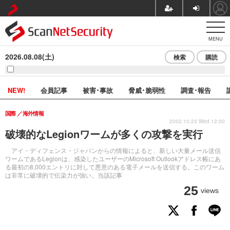
MENU
2026.08.08(土)
検索
購読
NEW!
会員記事
被害･事故
脅威･脆弱性
調査･報告
国際
海外情報
2002.10.23 Wed 12:00
破壊的なLegionワームが多くの攻撃を実行
アイ・ディフェンス・ジャパンからの情報によると、新しい大量メール送信
ワームであるLegionは、感染したユーザーのMicrosoft Outlookアドレス帳にあ
る最初の8,000エントリに対して悪意のある電子メールを送信する。このワーム
は非常に破壊的で伝染力が強い。当該記事
25
views