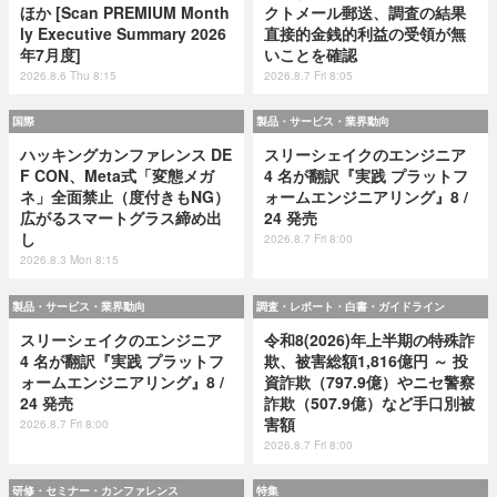
ほか [Scan PREMIUM Month
クトメール郵送、調査の結果
ly Executive Summary 2026
直接的金銭的利益の受領が無
年7月度]
いことを確認
2026.8.6 Thu 8:15
2026.8.7 Fri 8:05
国際
製品・サービス・業界動向
ハッキングカンファレンス DE
スリーシェイクのエンジニア
F CON、Meta式「変態メガ
4 名が翻訳『実践 プラットフ
ネ」全面禁止（度付きもNG）
ォームエンジニアリング』8 /
広がるスマートグラス締め出
24 発売
し
2026.8.7 Fri 8:00
2026.8.3 Mon 8:15
製品・サービス・業界動向
調査・レポート・白書・ガイドライン
スリーシェイクのエンジニア
令和8(2026)年上半期の特殊詐
4 名が翻訳『実践 プラットフ
欺、被害総額1,816億円 ～ 投
ォームエンジニアリング』8 /
資詐欺（797.9億）やニセ警察
24 発売
詐欺（507.9億）など手口別被
害額
2026.8.7 Fri 8:00
2026.8.7 Fri 8:00
研修・セミナー・カンファレンス
特集