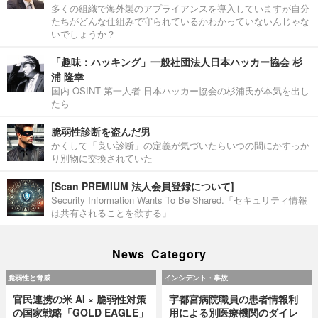
多くの組織で海外製のアプライアンスを導入していますが自分
たちがどんな仕組みで守られているかわかっていないんじゃな
いでしょうか？
「趣味：ハッキング」一般社団法人日本ハッカー協会 杉
浦 隆幸
国内 OSINT 第一人者 日本ハッカー協会の杉浦氏が本気を出し
たら
脆弱性診断を盗んだ男
かくして「良い診断」の定義が気づいたらいつの間にかすっか
り別物に交換されていた
[Scan PREMIUM 法人会員登録について]
Security Information Wants To Be Shared.「セキュリティ情報
は共有されることを欲する」
News Category
脆弱性と脅威
インシデント・事故
官民連携の米 AI × 脆弱性対策
宇都宮病院職員の患者情報利
の国家戦略「GOLD EAGLE」
用による別医療機関のダイレ