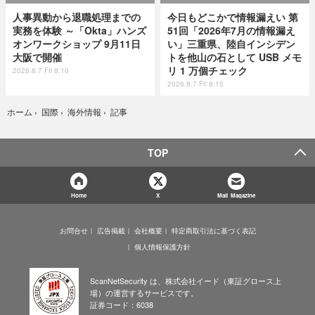
人事異動から退職処理までの
今日もどこかで情報漏えい 第
実務を体験 ～「Okta」ハンズ
51回「2026年7月の情報漏え
オンワークショップ 9月11日
い」三重県、陸自インシデン
大阪で開催
トを他山の石として USB メモ
リ 1 万個チェック
2026.8.7 Fri 8:10
2026.8.7 Fri 8:15
記事
ホーム
›
国際
›
海外情報
›
TOP
Home
X
Mail Magazine
お問合せ
広告掲載
会社概要
特定商取引法に基づく表記
個人情報保護方針
ScanNetSecurity は、株式会社イード（東証グロース上
場）の運営するサービスです。
証券コード：6038