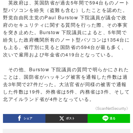
英政府は、英国防省が過去5年間で594台ものノート
型パソコンを紛失（盗難も含む）したことを認めた。
野党自由民主党のPaul Burstow 下院議員が議会で政
府のセキュリティに関する質問を行った際、その事実
を突き止めた。Burstow 下院議員によると、5年間で
紛失した政府機関所有のノート型パソコンは1354台に
も上る。省庁別に見ると国防省の594台が最も多く、
次いで雇用および年金省の419台となっている。
その他、Burstow 下院議員の質問で明らかにされた
ことは、国防省がハッキング被害を通報した件数は過
去3年間で27件だった。大法官省が同様の被害で通報
した件数は19件。外務省は5件、内務省は3件、そして
北アイルランド省が4件となっている。
《ScanNetSecurity》
シェア
ポスト
送る