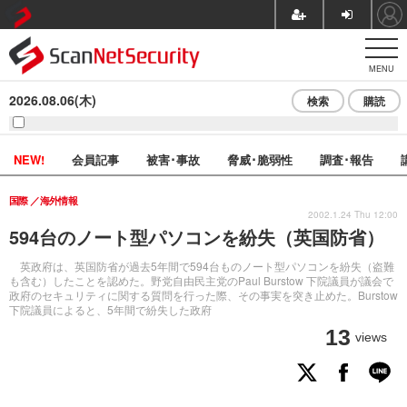
MENU
2026.08.06(木)
検索
購読
NEW!
会員記事
被害･事故
脅威･脆弱性
調査･報告
国際
海外情報
2002.1.24 Thu 12:00
594台のノート型パソコンを紛失（英国防省）
英政府は、英国防省が過去5年間で594台ものノート型パソコンを紛失（盗難
も含む）したことを認めた。野党自由民主党のPaul Burstow 下院議員が議会で
政府のセキュリティに関する質問を行った際、その事実を突き止めた。Burstow
下院議員によると、5年間で紛失した政府
13
views