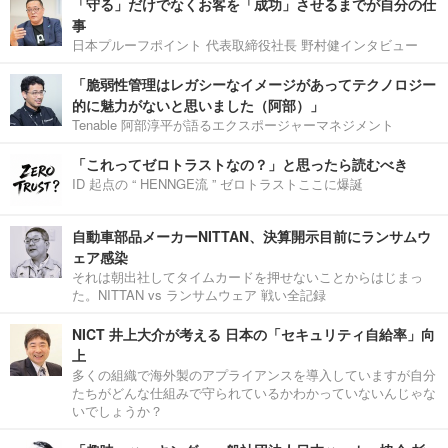
「守る」だけでなくお客を「成功」させるまでが自分の仕
事
日本プルーフポイント 代表取締役社長 野村健インタビュー
「脆弱性管理はレガシーなイメージがあってテクノロジー
的に魅力がないと思いました（阿部）」
Tenable 阿部淳平が語るエクスポージャーマネジメント
「これってゼロトラストなの？」と思ったら読むべき
ID 起点の “ HENNGE流 ” ゼロトラストここに爆誕
自動車部品メーカーNITTAN、決算開示目前にランサムウ
ェア感染
それは朝出社してタイムカードを押せないことからはじまっ
た。NITTAN vs ランサムウェア 戦い全記録
NICT 井上大介が考える 日本の「セキュリティ自給率」向
上
多くの組織で海外製のアプライアンスを導入していますが自分
たちがどんな仕組みで守られているかわかっていないんじゃな
いでしょうか？