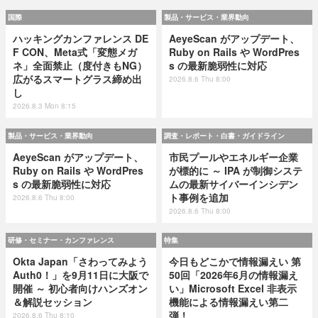
国際
製品・サービス・業界動向
ハッキングカンファレンス DE
AeyeScan がアップデート、
F CON、Meta式「変態メガ
Ruby on Rails や WordPres
ネ」全面禁止（度付きもNG）
s の最新脆弱性に対応
広がるスマートグラス締め出
2026.8.6 Thu 8:00
し
2026.8.3 Mon 8:15
製品・サービス・業界動向
調査・レポート・白書・ガイドライン
AeyeScan がアップデート、
市民プールやエネルギー企業
Ruby on Rails や WordPres
が標的に ～ IPA が制御システ
s の最新脆弱性に対応
ムの最新サイバーインシデン
ト事例を追加
2026.8.6 Thu 8:00
2026.8.6 Thu 8:00
研修・セミナー・カンファレンス
特集
Okta Japan「さわってみよう
今日もどこかで情報漏えい 第
Auth0！」を9月11日に大阪で
50回「2026年6月の情報漏え
開催 ～ 初心者向けハンズオン
い」Microsoft Excel 非表示
＆解説セッション
機能による情報漏えい第二
弾！
2026.8.6 Thu 8:10