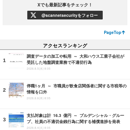
Xでも最新記事をチェック！
@scannetsecurityをフォロー
PageTop
アクセスランキング
調査データの加工や転用 ～ 大和ハウス工業子会社が
受託した地盤調査業務で不適切行為
2026.8.5(水) 8:05
停職1ヶ月 ～ 市職員が飲食店関係者に関する市税等の
情報を口外
2026.8.6(木) 8:05
支払対象は計 16.3 億円 ～ プルデンシャル・グルー
プ、社員の不適切金銭行為に関する補償進捗を発表
2026.8.4(火) 8:05