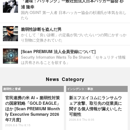
「趣味：ハッキング」一般社団法人日本ハッカー協会 杉
浦 隆幸
国内 OSINT 第一人者 日本ハッカー協会の杉浦氏が本気を出し
たら
脆弱性診断を盗んだ男
かくして「良い診断」の定義が気づいたらいつの間にかすっか
り別物に交換されていた
[Scan PREMIUM 法人会員登録について]
Security Information Wants To Be Shared.「セキュリティ情報
は共有されることを欲する」
News Category
脆弱性と脅威
インシデント・事故
官民連携の米 AI × 脆弱性対策
新エフエイコムにランサムウ
の国家戦略「GOLD EAGLE」
ェア攻撃、取引先の従業員に
ほか [Scan PREMIUM Month
関する個人情報が漏えいした
ly Executive Summary 2026
可能性
年7月度]
2026.8.6 Thu 8:05
2026.8.6 Thu 8:15