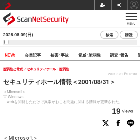
MENU
2026.08.09(日)
検索
購読
NEW!
会員記事
被害･事故
脅威･脆弱性
調査･報告
脆弱性と脅威
セキュリティホール・脆弱性
2001.8.31 Fri 12:00
セキュリティホール情報＜2001/08/31＞
＜Microsoft＞
▽ Windows
webを閲覧しただけで異常がおこる問題に関する情報が更新された。
19
views
＜Microsoft＞