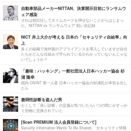
自動車部品メーカーNITTAN、決算開示目前にランサムウ
ェア感染
それは朝出社してタイムカードを押せないことからはじまっ
た。NITTAN vs ランサムウェア 戦い全記録
NICT 井上大介が考える 日本の「セキュリティ自給率」向
上
多くの組織で海外製のアプライアンスを導入していますが自分
たちがどんな仕組みで守られているかわかっていないんじゃな
いでしょうか？
「趣味：ハッキング」一般社団法人日本ハッカー協会 杉
浦 隆幸
国内 OSINT 第一人者 日本ハッカー協会の杉浦氏が本気を出し
たら
脆弱性診断を盗んだ男
かくして「良い診断」の定義が気づいたらいつの間にかすっか
り別物に交換されていた
[Scan PREMIUM 法人会員登録について]
Security Information Wants To Be Shared.「セキュリティ情報