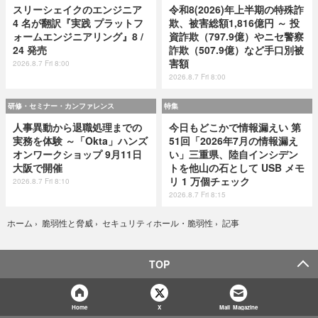
スリーシェイクのエンジニア
令和8(2026)年上半期の特殊詐
4 名が翻訳『実践 プラットフ
欺、被害総額1,816億円 ～ 投
ォームエンジニアリング』8 /
資詐欺（797.9億）やニセ警察
24 発売
詐欺（507.9億）など手口別被
害額
2026.8.7 Fri 8:00
2026.8.7 Fri 8:00
研修・セミナー・カンファレンス
特集
人事異動から退職処理までの
今日もどこかで情報漏えい 第
実務を体験 ～「Okta」ハンズ
51回「2026年7月の情報漏え
オンワークショップ 9月11日
い」三重県、陸自インシデン
大阪で開催
トを他山の石として USB メモ
リ 1 万個チェック
2026.8.7 Fri 8:10
2026.8.7 Fri 8:15
記事
ホーム
›
脆弱性と脅威
›
セキュリティホール・脆弱性
›
TOP
Home
X
Mail Magazine