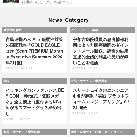
は共有されることを欲する」
News Category
脆弱性と脅威
インシデント・事故
官民連携の米 AI × 脆弱性対策
宇都宮病院職員の患者情報利
の国家戦略「GOLD EAGLE」
用による別医療機関のダイレ
ほか [Scan PREMIUM Month
クトメール郵送、調査の結果
ly Executive Summary 2026
直接的金銭的利益の受領が無
年7月度]
いことを確認
2026.8.6 Thu 8:15
2026.8.7 Fri 8:05
国際
製品・サービス・業界動向
ハッキングカンファレンス DE
スリーシェイクのエンジニア
F CON、Meta式「変態メガ
4 名が翻訳『実践 プラットフ
ネ」全面禁止（度付きもNG）
ォームエンジニアリング』8 /
広がるスマートグラス締め出
24 発売
し
2026.8.7 Fri 8:00
2026.8.3 Mon 8:15
製品・サービス・業界動向
調査・レポート・白書・ガイドライン