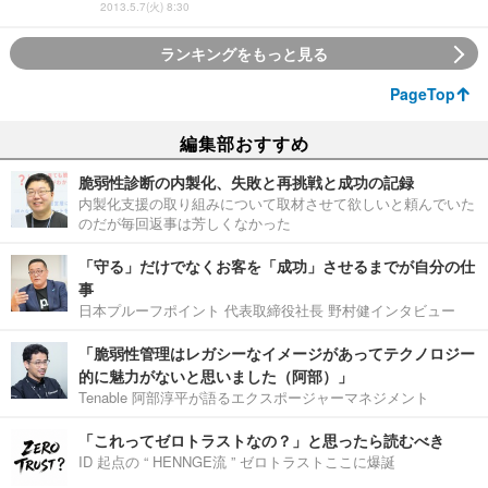
2013.5.7(火) 8:30
ランキングをもっと見る
PageTop
編集部おすすめ
脆弱性診断の内製化、失敗と再挑戦と成功の記録
内製化支援の取り組みについて取材させて欲しいと頼んでいた
のだが毎回返事は芳しくなかった
「守る」だけでなくお客を「成功」させるまでが自分の仕
事
日本プルーフポイント 代表取締役社長 野村健インタビュー
「脆弱性管理はレガシーなイメージがあってテクノロジー
的に魅力がないと思いました（阿部）」
Tenable 阿部淳平が語るエクスポージャーマネジメント
「これってゼロトラストなの？」と思ったら読むべき
ID 起点の “ HENNGE流 ” ゼロトラストここに爆誕