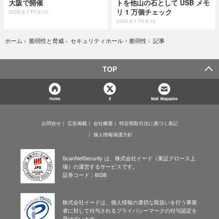
大阪で開催
トを他山の石として USB メモ
リ 1 万個チェック
2026.8.7 Fri 8:10
2026.8.7 Fri 8:15
記事
ホーム
›
脆弱性と脅威
›
セキュリティホール・脆弱性
›
TOP
Home
X
Mail Magazine
お問合せ
広告掲載
会社概要
特定商取引法に基づく表記
個人情報保護方針
ScanNetSecurity は、株式会社イード（東証グロース上
場）の運営するサービスです。
証券コード：6038
株式会社イードは、個人情報の適切な取扱いを行う事業
者に対して付与されるプライバシーマークの付与認定を
受けています。