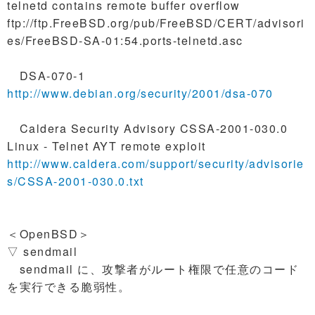
telnetd contains remote buffer overflow
ftp://ftp.FreeBSD.org/pub/FreeBSD/CERT/advisori
es/FreeBSD-SA-01:54.ports-telnetd.asc
DSA-070-1
http://www.debian.org/security/2001/dsa-070
Caldera Security Advisory CSSA-2001-030.0
Linux - Telnet AYT remote exploit
http://www.caldera.com/support/security/advisorie
s/CSSA-2001-030.0.txt
＜OpenBSD＞
▽ sendmail
sendmail に、攻撃者がルート権限で任意のコード
を実行できる脆弱性。