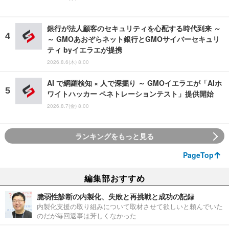
銀行が法人顧客のセキュリティを心配する時代到来 ～
～ GMOあおぞらネット銀行とGMOサイバーセキュリ
ティ byイエラエが提携
2026.8.6(木) 8:00
AI で網羅検知 × 人で深掘り ～ GMOイエラエが「AIホ
ワイトハッカー ペネトレーションテスト」提供開始
2026.8.7(金) 8:00
ランキングをもっと見る
PageTop
編集部おすすめ
脆弱性診断の内製化、失敗と再挑戦と成功の記録
内製化支援の取り組みについて取材させて欲しいと頼んでいた
のだが毎回返事は芳しくなかった