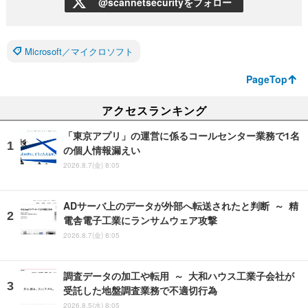
@scannetsecurityをフォロー
Microsoft／マイクロソフト
PageTop
アクセスランキング
「東京アプリ」の運営に係るコールセンター業務で1名
の個人情報漏えい
2026.8.7(金) 8:05
ADサーバ上のデータが外部へ転送されたと判断 ～ 精
電舎電子工業にランサムウェア攻撃
2026.8.7(金) 8:05
調査データの加工や転用 ～ 大和ハウス工業子会社が
受託した地盤調査業務で不適切行為
2026.8.5(水) 8:05