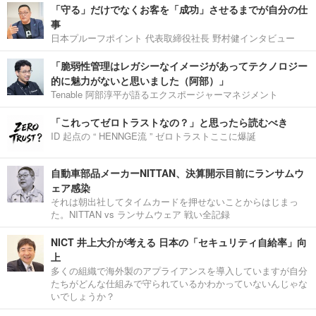
「守る」だけでなくお客を「成功」させるまでが自分の仕
事
日本プルーフポイント 代表取締役社長 野村健インタビュー
「脆弱性管理はレガシーなイメージがあってテクノロジー
的に魅力がないと思いました（阿部）」
Tenable 阿部淳平が語るエクスポージャーマネジメント
「これってゼロトラストなの？」と思ったら読むべき
ID 起点の “ HENNGE流 ” ゼロトラストここに爆誕
自動車部品メーカーNITTAN、決算開示目前にランサムウ
ェア感染
それは朝出社してタイムカードを押せないことからはじまっ
た。NITTAN vs ランサムウェア 戦い全記録
NICT 井上大介が考える 日本の「セキュリティ自給率」向
上
多くの組織で海外製のアプライアンスを導入していますが自分
たちがどんな仕組みで守られているかわかっていないんじゃな
いでしょうか？