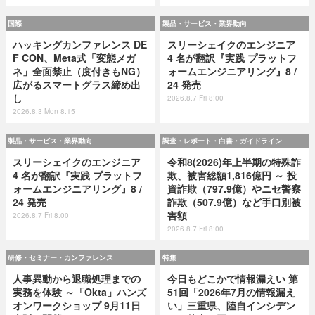
国際
製品・サービス・業界動向
ハッキングカンファレンス DE
スリーシェイクのエンジニア
F CON、Meta式「変態メガ
4 名が翻訳『実践 プラットフ
ネ」全面禁止（度付きもNG）
ォームエンジニアリング』8 /
広がるスマートグラス締め出
24 発売
し
2026.8.7 Fri 8:00
2026.8.3 Mon 8:15
製品・サービス・業界動向
調査・レポート・白書・ガイドライン
スリーシェイクのエンジニア
令和8(2026)年上半期の特殊詐
4 名が翻訳『実践 プラットフ
欺、被害総額1,816億円 ～ 投
ォームエンジニアリング』8 /
資詐欺（797.9億）やニセ警察
24 発売
詐欺（507.9億）など手口別被
害額
2026.8.7 Fri 8:00
2026.8.7 Fri 8:00
研修・セミナー・カンファレンス
特集
人事異動から退職処理までの
今日もどこかで情報漏えい 第
実務を体験 ～「Okta」ハンズ
51回「2026年7月の情報漏え
オンワークショップ 9月11日
い」三重県、陸自インシデン