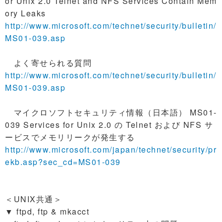
or Unix 2.0 Telnet and NFS Services Contain Mem
ory Leaks
http://www.microsoft.com/technet/security/bulletin/
MS01-039.asp
よく寄せられる質問
http://www.microsoft.com/technet/security/bulletin/
MS01-039.asp
マイクロソフトセキュリティ情報（日本語） MS01-
039 Services for Unix 2.0 の Telnet および NFS サ
ービスでメモリリークが発生する
http://www.microsoft.com/japan/technet/security/pr
ekb.asp?sec_cd=MS01-039
＜UNIX共通＞
▼ ftpd, ftp & mkacct