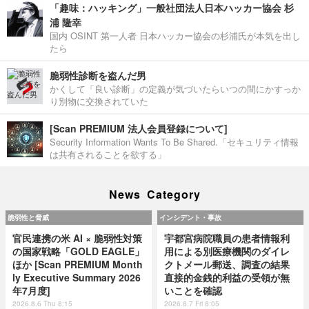
「趣味：ハッキング」一般社団法人日本ハッカー協会 杉
浦 隆幸
国内 OSINT 第一人者 日本ハッカー協会の杉浦氏が本気を出し
たら
脆弱性診断を盗んだ男
かくして「良い診断」の定義が気づいたらいつの間にかすっか
り別物に交換されていた
[Scan PREMIUM 法人会員登録について]
Security Information Wants To Be Shared.「セキュリティ情報
は共有されることを欲する」
News Category
脆弱性と脅威
インシデント・事故
官民連携の米 AI × 脆弱性対策
宇都宮病院職員の患者情報利
の国家戦略「GOLD EAGLE」
用による別医療機関のダイレ
ほか [Scan PREMIUM Month
クトメール郵送、調査の結果
ly Executive Summary 2026
直接的金銭的利益の受領が無
年7月度]
いことを確認
2026.8.6 Thu 8:15
2026.8.7 Fri 8:05