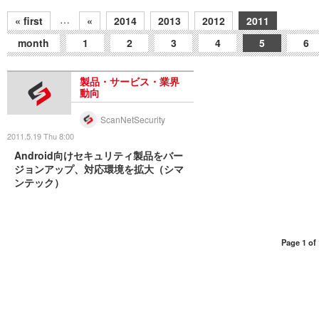
…
« first
«
2014
2013
2012
2011
month
1
2
3
4
5
6
製品・サービス・業界
動向
ScanNetSecurity
2011.5.19 Thu 8:00
Android向けセキュリティ製品をバー
ジョンアップ、対応環境を拡大（シマ
ンテック）
Page 1 of 