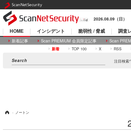
ScanNetSecurity
2026.08.09（日）
HOME
インシデント
脆弱性 / 脅威
調査レ
新着記事
Scan PREMIUM 会員限定記事
Scan P
新着
TOP 100
X
RSS
注目検索
ム
›
ノートン