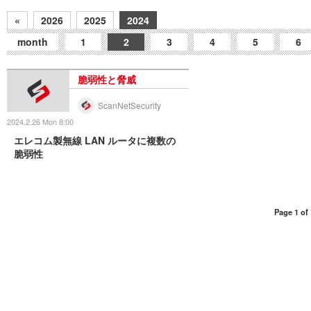
«
2026
2025
2024
month
1
2
3
4
5
6
脆弱性と脅威
ScanNetSecurity
2024.2.26 Mon 8:00
エレコム製無線 LAN ルータに複数の
脆弱性
Page 1 of 