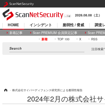
ScanNetSecurity
2026.08.08（土）
HOME
インシデント
脆弱性 / 脅威
調査レ
新着記事
Scan PREMIUM 会員限定記事
Scan P
新着
TOP 100
X
RSS
注目検索
ム
›
株式会社サイバーディフェンス研究所による脆弱性報告
2024年2月の株式会