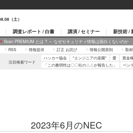
.08.08（土）
調査レポート / 白書
講演 / セミナー
新技術 /
Scan PREMIUM とは ? ～ なぜセキュリティ情報は面白くないのか
RSS
情報提供
訂正 お詫び
情報公開原則
取材
ハッカー協会
"エンジニアの楽園"
愛
賞金
注目検索ワード
「この脆弱性は〇〇社の△△が報告した」
ペン
2023年6月のNEC