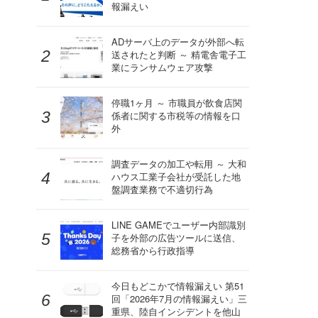
報漏えい
ADサーバ上のデータが外部へ転
送されたと判断 ～ 精電舎電子工
業にランサムウェア攻撃
停職1ヶ月 ～ 市職員が飲食店関
係者に関する市税等の情報を口
外
調査データの加工や転用 ～ 大和
ハウス工業子会社が受託した地
盤調査業務で不適切行為
LINE GAMEでユーザー内部識別
子を外部の広告ツールに送信、
総務省から行政指導
今日もどこかで情報漏えい 第51
回「2026年7月の情報漏えい」三
重県、陸自インシデントを他山