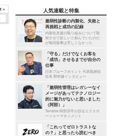
t »
人気連載と特集
2
脆弱性診断の内製化、失敗と
再挑戦と成功の記録
内製化支援の取り組みについて取
材させて欲しいと頼んでいたのだ
が毎回返事は芳しくなかった
「守る」だけでなくお客を
「成功」させるまでが自分の
仕事
日本プルーフポイント 代表取締役
社長 野村健インタビュー
「脆弱性管理はレガシーなイ
メージがあってテクノロジー
的に魅力がないと思いました
（阿部）」
Tenable 阿部淳平が語るエクスポ
ージャーマネジメント
「これってゼロトラストな
の？」と思ったら読むべき