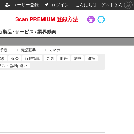
ユーザー登録
ログイン
こんにちは、ゲストさん
Scan PREMIUM 登録方法
 新製品･サービス / 業界動向
予定
表記基準
スマホ
稼ぎ
訴訟
行政指導
更迭
退任
懲戒
逮捕
テスト 診断 違い