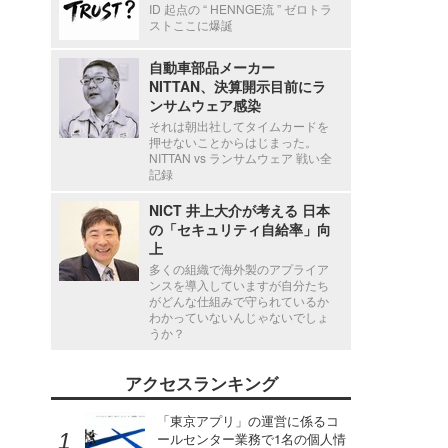
ID 起点の “ HENNGE流 ” ゼロトラ
ストここに爆誕
自動車部品メーカー
NITTAN、決算開示目前にラ
ンサムウェア感染
それは朝出社してタイムカードを
押せないことからはじまった。
NITTAN vs ランサムウェア 戦い全
記録
NICT 井上大介が考える 日本
の「セキュリティ自給率」向
上
多くの組織で海外製のアプライア
ンスを導入していますが自分たち
がどんな仕組みで守られているか
わかっていないんじゃないでしょ
うか？
アクセスランキング
「東京アプリ」の運営に係るコ
ールセンター業務で1名の個人情