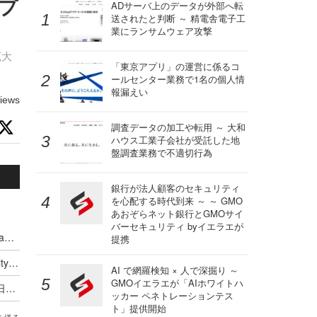
準プ
ADサーバ上のデータが外部へ転
送されたと判断 ～ 精電舎電子工
業にランサムウェア攻撃
拡大
「東京アプリ」の運営に係るコ
ールセンター業務で1名の個人情
報漏えい
iews
調査データの加工や転用 ～ 大和
ハウス工業子会社が受託した地
盤調査業務で不適切行為
銀行が法人顧客のセキュリティ
を心配する時代到来 ～ ～ GMO
あおぞらネット銀行とGMOサイ
バーセキュリティ byイエラエが
人事異動から退職処理までの実務を体験 ～「Okta」ハンズオンワークショップ 9月11日 大阪で開催
提携
Okta が Permiso Security を買収、Identity Security Fabric の脅威検出・対応を強化
AI で網羅検知 × 人で深掘り ～
GMOイエラエが「AIホワイトハ
Okta Japan「さわってみようAuth0！」を9月11日に大阪で開催 ～ 初心者向けハンズオン＆解説セッション
ッカー ペネトレーションテス
ト」提供開始