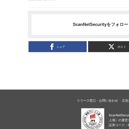
ScanNetSecurityをフォ
シェア
ポスト
リリース窓口・お問い合わせ
広告
ScanNetS
上場）の運営
証券コード：6