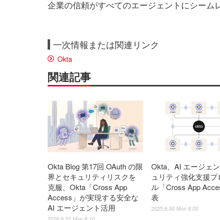
企業の信頼がすべてのエージェントにシーム
一次情報または関連リンク
Okta
関連記事
Okta Blog 第17回 OAuth の限
Okta、AI エージェ
界とセキュリティリスクを
ュリティ強化支援プ
克服、Okta「Cross App
ル「Cross App Acc
Access」が実現する安全な
表
AI エージェント活用
2025.6.30 Mon 8:00
2026.6.22 Mon 8:10