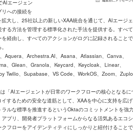
編集部にメッセージ
AIエージェン
プリへの接続を
拡大し、25社以上の新しいXAA統合を通じて、AIエージ
続する方法を管理する標準化された手法を提供する。すべて
ーを経由し、すべてのアクションがログに記録されることで
る。
ra、Archestra.AI、Asana、Atlassian、Canva、
gma、Glean、Granola、Keycard、Keycloak、Linear、
h by Twilio、Supabase、VS Code、WorkOS、Zoom、Zupl
ahn氏は「AIエージェントが日常のワークフローの核心となるに
ロイするための安全な道筋として、XAAを中心に支持を広げ
ラルな標準を推進するというOktaのコミットメントを強
、アプリ、開発者プラットフォームからなる活気あるエコシ
ークフローをアイデンティティにしっかりと紐付けることで