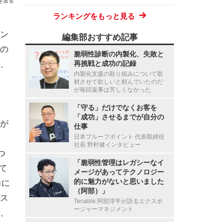
を送る
ランキングをもっと見る
ェン
編集部おすすめ記事
の
脆弱性診断の内製化、失敗と
、
再挑戦と成功の記録
内製化支援の取り組みについて取
材させて欲しいと頼んでいたのだ
が毎回返事は芳しくなかった
「守る」だけでなくお客を
「成功」させるまでが自分の
oが
仕事
日本プルーフポイント 代表取締役
社長 野村健インタビュー
つ
「脆弱性管理はレガシーなイ
て
メージがあってテクノロジー
力に
的に魅力がないと思いました
（阿部）」
ス
Tenable 阿部淳平が語るエクスポ
ージャーマネジメント
、