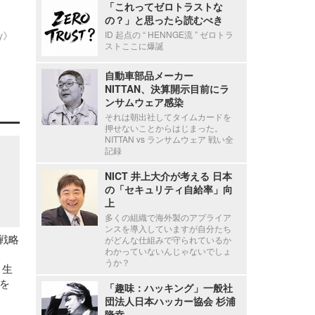
「これってゼロトラストな
の？」と思ったら読むべき
ty》
ID 起点の “ HENNGE流 ” ゼロトラ
ストここに爆誕
自動車部品メーカー
NITTAN、決算開示目前にラ
ンサムウェア感染
それは朝出社してタイムカードを
押せないことからはじまった。
NITTAN vs ランサムウェア 戦い全
記録
NICT 井上大介が考える 日本
の「セキュリティ自給率」向
上
多くの組織で海外製のアプライア
ンスを導入していますが自分たち
 が戦略
がどんな仕組みで守られているか
わかっていないんじゃないでしょ
うか？
・生
を
「趣味：ハッキング」一般社
団法人日本ハッカー協会 杉浦
隆幸