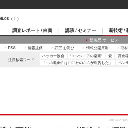
.08.08（土）
調査レポート / 白書
講演 / セミナー
新技術 /
新製品 サービス
RSS
情報提供
訂正 お詫び
情報公開原則
取材
ハッカー協会
"エンジニアの楽園"
愛
賞金
注目検索ワード
「この脆弱性は〇〇社の△△が報告した」
ペン
2026.6.29 Mo