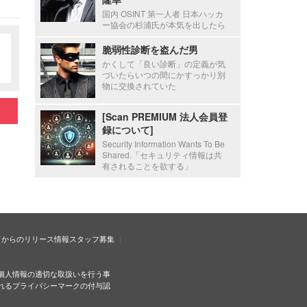
国内 OSINT 第一人者 日本ハッカ
ー協会の杉浦氏が本気を出したら
脆弱性診断を盗んだ男
かくして「良い診断」の定義が気
づいたらいつの間にかすっかり別
物に交換されていた
[Scan PREMIUM 法人会員登
録について]
Security Information Wants To Be
Shared.「セキュリティ情報は共
有されることを欲する」
ドからのリリース情報
スタッフ募集
個人情報の適切な取扱いを行う事
れるプライバシーマークの付与認