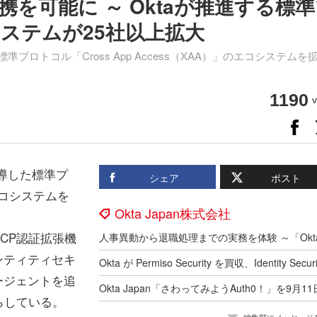
携を可能に ～ Oktaが推進する標
ステムが25社以上拡大
た標準プロトコル「Cross App Access（XAA）」のエコシステムを
1190
v
が主導した標準プ
シェア
ポスト
のエコシステムを
Okta Japan株式会社
CP認証拡張機
ンティティセキ
ージェントを追
らしている。