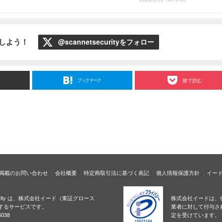
ローしよう！
@scannetsecurityをフォロー
ブックマーク
後で読む
掲載のお問い合わせ
会社概要
特定商取引法に基づく表記
個人情報保護方針
イー
ecurity は、株式会社イード（東証グロース
株式会社イードは、
するサービスです。
業者に対して付与さ
038
定を受けています。