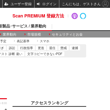
ユーザー登録
ログイン
こんにちは、ゲストさん
Scan PREMIUM 登録方法
 新製品･サービス / 業界動向
業界動向
市場規模
セキュリティとお金
予定
表記基準
スマホ
稼ぎ
訴訟
行政指導
更迭
退任
懲戒
逮捕
テスト 診断 違い
文字コピーできないPDF
アクセスランキング
n 8:00