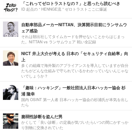
「これってゼロトラストなの？」と思ったら読むべき
ID 起点の “ HENNGE流 ” ゼロトラストここに爆誕
自動車部品メーカーNITTAN、決算開示目前にランサムウ
ェア感染
それは朝出社してタイムカードを押せないことからはじまっ
た。NITTAN vs ランサムウェア 戦い全記録
NICT 井上大介が考える 日本の「セキュリティ自給率」向
上
多くの組織で海外製のアプライアンスを導入していますが自分
たちがどんな仕組みで守られているかわかっていないんじゃな
いでしょうか？
「趣味：ハッキング」一般社団法人日本ハッカー協会 杉
浦 隆幸
国内 OSINT 第一人者 日本ハッカー協会の杉浦氏が本気を出し
たら
脆弱性診断を盗んだ男
かくして「良い診断」の定義が気づいたらいつの間にかすっか
り別物に交換されていた