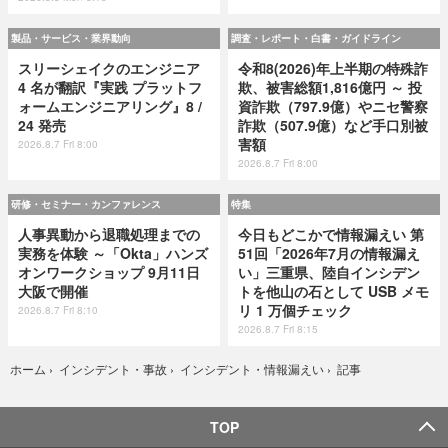
製品・サービス・業界動向
調査・レポート・白書・ガイドライン
スリーシェイクのエンジニア
令和8(2026)年上半期の特殊詐
4 名が翻訳『実践 プラットフ
欺、被害総額1,816億円 ～ 投
ォームエンジニアリング』8 /
資詐欺（797.9億）やニセ警察
24 発売
詐欺（507.9億）など手口別被
害額
2026.8.7 Fri 8:00
2026.8.7 Fri 8:00
研修・セミナー・カンファレンス
特集
人事異動から退職処理までの
今日もどこかで情報漏えい 第
実務を体験 ～「Okta」ハンズ
51回「2026年7月の情報漏え
オンワークショップ 9月11日
い」三重県、陸自インシデン
大阪で開催
トを他山の石として USB メモ
リ 1 万個チェック
2026.8.7 Fri 8:10
2026.8.7 Fri 8:15
記事
ホーム
›
インシデント・事故
›
インシデント・情報漏えい
›
TOP