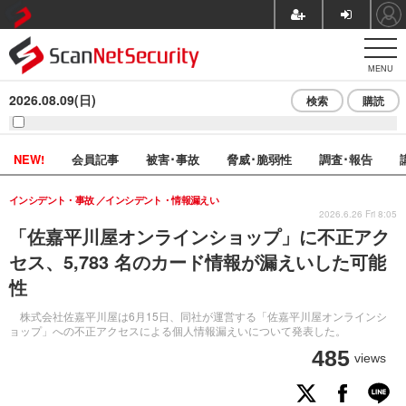
MENU
2026.08.09(日)
検索
購読
NEW!
会員記事
被害･事故
脅威･脆弱性
調査･報告
インシデント・事故
インシデント・情報漏えい
2026.6.26 Fri 8:05
「佐嘉平川屋オンラインショップ」に不正アク
セス、5,783 名のカード情報が漏えいした可能
性
株式会社佐嘉平川屋は6月15日、同社が運営する「佐嘉平川屋オンラインシ
ョップ」への不正アクセスによる個人情報漏えいについて発表した。
485
views