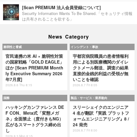
[Scan PREMIUM 法人会員登録について]
Security Information Wants To Be Shared.「セキュリティ情報
は共有されることを欲する」
News Category
脆弱性と脅威
インシデント・事故
官民連携の米 AI × 脆弱性対策
宇都宮病院職員の患者情報利
の国家戦略「GOLD EAGLE」
用による別医療機関のダイレ
ほか [Scan PREMIUM Month
クトメール郵送、調査の結果
ly Executive Summary 2026
直接的金銭的利益の受領が無
年7月度]
いことを確認
2026.8.6 Thu 8:15
2026.8.7 Fri 8:05
国際
製品・サービス・業界動向
ハッキングカンファレンス DE
スリーシェイクのエンジニア
F CON、Meta式「変態メガ
4 名が翻訳『実践 プラットフ
ネ」全面禁止（度付きもNG）
ォームエンジニアリング』8 /
広がるスマートグラス締め出
24 発売
し
2026.8.7 Fri 8:00
2026.8.3 Mon 8:15