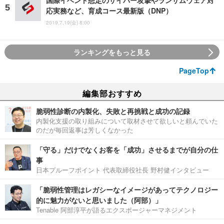
国際イベント想定のサイバー攻撃やランサムウェア対
応実務など、育成コース最新版（DNP）
2019.7.19(金) 8:00
ランキングをもっと見る
PageTop
編集部おすすめ
脆弱性診断の内製化、失敗と再挑戦と成功の記録
内製化支援の取り組みについて取材させて欲しいと頼んでいた
のだが毎回返事は芳しくなかった
「守る」だけでなくお客を「成功」させるまでが自分の仕
事
日本プルーフポイント 代表取締役社長 野村健インタビュー
「脆弱性管理はレガシーなイメージがあってテクノロジー
的に魅力がないと思いました（阿部）」
Tenable 阿部淳平が語るエクスポージャーマネジメント