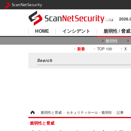
ScanNetSecurity
2026
HOME
インシデント
脆弱性 / 脅威
脆弱性
新着
TOP 100
X
ホーム
›
脆弱性と脅威
›
セキュリティホール・脆弱性
›
記事
脆弱性と脅威