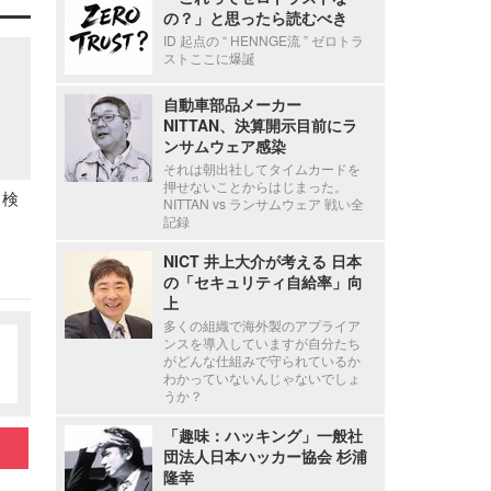
の？」と思ったら読むべき
ID 起点の “ HENNGE流 ” ゼロトラ
ストここに爆誕
自動車部品メーカー
NITTAN、決算開示目前にラ
ンサムウェア感染
それは朝出社してタイムカードを
押せないことからはじまった。
力検
NITTAN vs ランサムウェア 戦い全
記録
NICT 井上大介が考える 日本
の「セキュリティ自給率」向
上
多くの組織で海外製のアプライア
ンスを導入していますが自分たち
がどんな仕組みで守られているか
わかっていないんじゃないでしょ
うか？
「趣味：ハッキング」一般社
団法人日本ハッカー協会 杉浦
隆幸