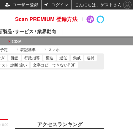
ユーザー登録
ログイン
こんにちは、ゲストさん
Scan PREMIUM 登録方法
 新製品･サービス / 業界動向
CISA
予定
表記基準
スマホ
稼ぎ
訴訟
行政指導
更迭
退任
懲戒
逮捕
テスト 診断 違い
文字コピーできないPDF
アクセスランキング
n 8:00