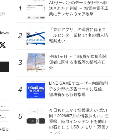
ADサーバ上のデータが外部へ転
送されたと判断 ～ 精電舎電子工
は6
業にランサムウェア攻撃
「東京アプリ」の運営に係るコ
iews
ールセンター業務で1名の個人情
報漏えい
停職1ヶ月 ～ 市職員が飲食店関
係者に関する市税等の情報を口
外
LINE GAMEでユーザー内部識別
子を外部の広告ツールに送信、
VPS.org の one-click deployment テンプレートに複数の脆弱性
総務省から行政指導
Ruby on Rails の重大脆弱性「KindaRails2Shell」への「GMOサイバー攻撃ネットde診断 ASM」の対応、Rails の利用を検出した顧客に個別案内
今日もどこかで情報漏えい 第51
回「2026年7月の情報漏えい」三
BaserCMS に CSVファイルインジェクションの脆弱性
重県、陸自インシデントを他山
の石として USB メモリ 1 万個チ
を送る
ェック