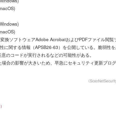
indows)
acOS)
indows)
acOS)
ソフトウェアAdobe AcrobatおよびPDFファイル閲覧
ける脆弱性に関する情報（APSB26-63）を公開している。脆弱性
任意のコードが実行されるなどの可能性がある。
われた場合の影響が大きいため、早急にセキュリティ更新プロ
《ScanNetSecuri
C）