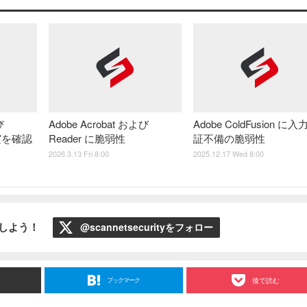
び
Adobe Acrobat および
Adobe ColdFusion に入
事実を確認
Reader に脆弱性
証不備の脆弱性
2026.3.13 Fri 8:00
2025.12.17 Wed 8:00
ローしよう！
@scannetsecurityをフォロー
ブックマーク
後で読む