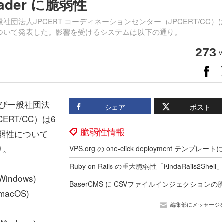
eader に脆弱性
法人JPCERT コーディネーションセンター（JPCERT/CC）
 の脆弱性について発表した。影響を受けるシステムは以下の通り。
273
v
び一般社団法
シェア
ポスト
ERT/CC）は6
脆弱性情報
 の脆弱性について
り。
indows)
acOS)
編集部にメッセージ