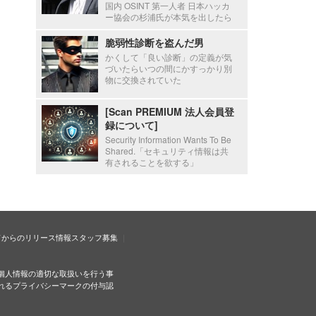
国内 OSINT 第一人者 日本ハッカ
ー協会の杉浦氏が本気を出したら
脆弱性診断を盗んだ男
かくして「良い診断」の定義が気
づいたらいつの間にかすっかり別
物に交換されていた
[Scan PREMIUM 法人会員登
録について]
Security Information Wants To Be
Shared.「セキュリティ情報は共
有されることを欲する」
ドからのリリース情報
スタッフ募集
個人情報の適切な取扱いを行う事
れるプライバシーマークの付与認