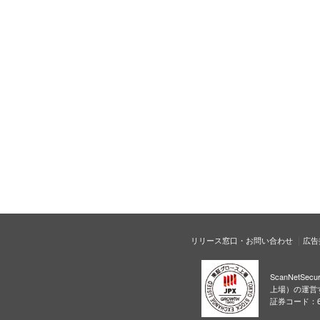
リリース窓口・お問い合わせ
広告
ScanNetS
上場）の運営
証券コード：6