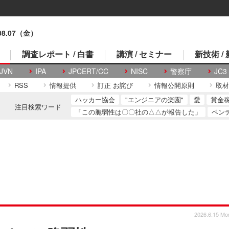
.08.07（金）
調査レポート / 白書
講演 / セミナー
新技術 /
JVN
IPA
JPCERT/CC
NISC
警察庁
JC3
RSS
情報提供
訂正 お詫び
情報公開原則
取材
ハッカー協会
"エンジニアの楽園"
愛
賞金
注目検索ワード
「この脆弱性は〇〇社の△△が報告した」
ペン
2026.6.15 Mo