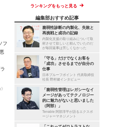
ランキングをもっと見る
編集部おすすめ記事
脆弱性診断の内製化、失敗と
再挑戦と成功の記録
内製化支援の取り組みについて取
ソフ
材させて欲しいと頼んでいたのだ
が毎回返事は芳しくなかった
を悪
「守る」だけでなくお客を
「成功」させるまでが自分の
グラ
仕事
日本プルーフポイント 代表取締役
社長 野村健インタビュー
ty》
「脆弱性管理はレガシーなイ
メージがあってテクノロジー
的に魅力がないと思いました
（阿部）」
Tenable 阿部淳平が語るエクスポ
ージャーマネジメント
「これってゼロトラストな