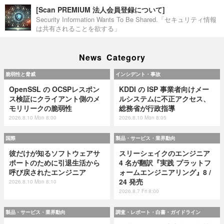
[Scan PREMIUM 法人会員登録について]
Security Information Wants To Be Shared.「セキュリティ情報
は共有されることを欲する」
News Category
脆弱性と脅威
インシデント・事故
OpenSSL の OCSPレスポン
KDDI の ISP 事業者向けメー
ス検証にクライアント側のメ
ルシステムに不正アクセス、
モリリークの脆弱性
総務省が行政指導
2026.8.10 Mon 8:00
2026.8.10 Mon 8:05
国際
製品・サービス・業界動向
彼だけが知るソフトウェアサ
スリーシェイクのエンジニア
ポートのために引退生活から
4 名が翻訳『実践 プラットフ
呼び戻されたエンジニア
ォームエンジニアリング』8 /
24 発売
2026.8.10 Mon 8:10
2026.8.7 Fri 8:00
製品・サービス・業界動向
調査・レポート・白書・ガイドライン