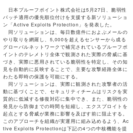
日本プルーフポイント株式会社は5月27日、脆弱性
パッチ適用の優先順位付けを支援する新ソリューショ
ン「Active Exploits Protection」を発表した。
同ソリューションは、毎日数億件におよぶメールの
やり取りを網羅し、5,000を超えるセンサーから成る
グローバルネットワークで補完されているプルーフポ
イントのテレメトリ全体で観測された実際の脅威に基
づき、実際に悪用されている脆弱性を特定し、その知
見を自動的に反映することで、主要な攻撃経路全体に
わたる即時の保護を可能にする。
同ソリューションは、実際に観測された攻撃者の活
動に基づくことで、セキュリティチームはリスクを実
質的に低減する修復対応に集中でき、また、脆弱性の
発見から防御までの時間を短縮し、エクスプロイトを
起点とする脅威が業務に影響を及ぼす前に阻止する。
このアプローチを組織が実運用に組み込めるよう、Ac
tive Exploits Protectionは下記の4つの中核機能を提