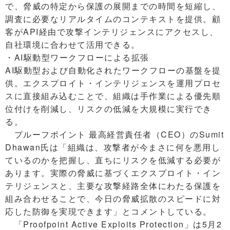
で、脅威の特定から保護の展開までの時間を短縮し、
調査に必要なリアルタイムのコンテキストを提供。顧
客がAPI経由で攻撃インテリジェンスにアクセスし、
自社環境に合わせて活用できる。
・AI駆動型ワークフローによる拡張
AI駆動型および自動化されたワークフローの基盤を提
供。エクスプロイト・インテリジェンスを運用プロセ
スに直接組み込むことで、組織は手作業による優先順
位付けを削減し、リスクの低減を大規模に実行でき
る。
プルーフポイント 最高経営責任者（CEO）のSumit
Dhawan氏は「組織は、攻撃者が今まさに何を悪用し
ているのかを把握し、直ちにリスクを低減する必要が
あります。実際の脅威に基づくエクスプロイト・イン
テリジェンスと、主要な攻撃経路全体にわたる保護を
組み合わせることで、今日の脅威拡散のスピードに対
応した防御を実現できます」とコメントしている。
「Proofpoint Active Exploits Protection」は5月2