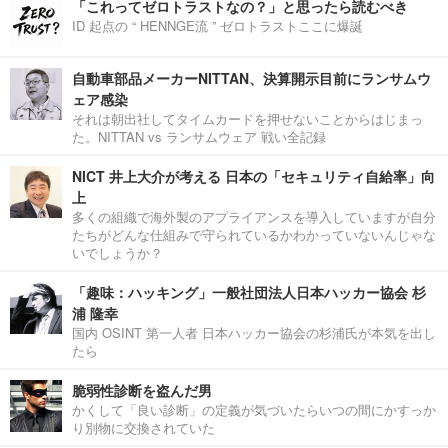
「これってゼロトラストなの？」と思ったら読むべき
ID 起点の “ HENNGE流 ” ゼロトラストここに爆誕
自動車部品メーカーNITTAN、決算開示目前にランサムウ
ェア感染
それは朝出社してタイムカードを押せないことからはじまっ
た。NITTAN vs ランサムウェア 戦い全記録
NICT 井上大介が考える 日本の「セキュリティ自給率」向
上
多くの組織で海外製のアプライアンスを導入していますが自分
たちがどんな仕組みで守られているかわかっていないんじゃな
いでしょうか？
「趣味：ハッキング」一般社団法人日本ハッカー協会 杉
浦 隆幸
国内 OSINT 第一人者 日本ハッカー協会の杉浦氏が本気を出し
たら
脆弱性診断を盗んだ男
かくして「良い診断」の定義が気づいたらいつの間にかすっか
り別物に交換されていた