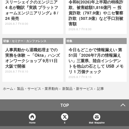
スリーシェイクのエンジニア
令和8(2026)年上半期の特殊詐
4 名が翻訳『実践 プラットフ
欺、被害総額1,816億円 ～ 投
ォームエンジニアリング』8 /
資詐欺（797.9億）やニセ警察
24 発売
詐欺（507.9億）など手口別被
害額
2026.8.7 Fri 8:00
2026.8.7 Fri 8:00
研修・セミナー・カンファレンス
特集
人事異動から退職処理までの
今日もどこかで情報漏えい 第
実務を体験 ～「Okta」ハンズ
51回「2026年7月の情報漏え
オンワークショップ 9月11日
い」三重県、陸自インシデン
大阪で開催
トを他山の石として USB メモ
リ 1 万個チェック
2026.8.7 Fri 8:10
2026.8.7 Fri 8:15
記事
ホーム
›
製品・サービス・業界動向
›
新製品・新サービス
›
TOP
Home
X
Mail Magazine