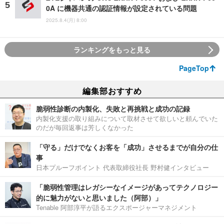
0A に機器共通の認証情報が設定されている問題
2025.8.4(月) 8:00
ランキングをもっと見る
PageTop
編集部おすすめ
脆弱性診断の内製化、失敗と再挑戦と成功の記録
内製化支援の取り組みについて取材させて欲しいと頼んでいた
のだが毎回返事は芳しくなかった
「守る」だけでなくお客を「成功」させるまでが自分の仕
事
日本プルーフポイント 代表取締役社長 野村健インタビュー
「脆弱性管理はレガシーなイメージがあってテクノロジー
的に魅力がないと思いました（阿部）」
Tenable 阿部淳平が語るエクスポージャーマネジメント