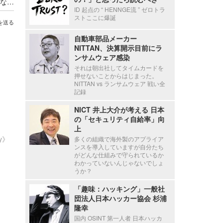
ジェリービーンズグループに役職員を装った不正な送金指示、被害対象額は約4,500万円
ID 起点の “ HENNGE流 ” ゼロトラ
ストここに爆誕
を送る
自動車部品メーカー
NITTAN、決算開示目前にラ
ンサムウェア感染
それは朝出社してタイムカードを
押せないことからはじまった。
NITTAN vs ランサムウェア 戦い全
記録
NICT 井上大介が考える 日本
の「セキュリティ自給率」向
上
ty》
多くの組織で海外製のアプライア
ンスを導入していますが自分たち
がどんな仕組みで守られているか
わかっていないんじゃないでしょ
うか？
「趣味：ハッキング」一般社
団法人日本ハッカー協会 杉浦
隆幸
国内 OSINT 第一人者 日本ハッカ