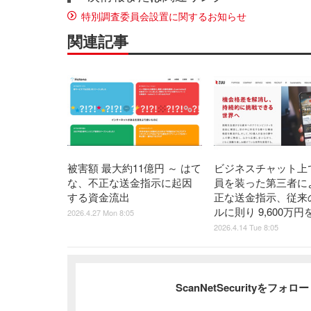
特別調査委員会設置に関するお知らせ
関連記事
被害額 最大約11億円 ～ はて
ビジネスチャット上
な、不正な送金指示に起因
員を装った第三者に
する資金流出
正な送金指示、従来
ルに則り 9,600万円
2026.4.27 Mon 8:05
2026.4.14 Tue 8:05
ScanNetSecurityをフォ