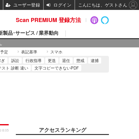
ユーザー登録
ログイン
こんにちは、ゲストさん
Scan PREMIUM 登録方法
 新製品･サービス / 業界動向
ん
予定
表記基準
スマホ
稼ぎ
訴訟
行政指導
更迭
退任
懲戒
逮捕
テスト 診断 違い
文字コピーできないPDF
アクセスランキング
d 8:05