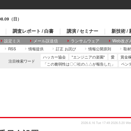
.08.09（日）
調査レポート / 白書
講演 / セミナー
新技術 /
設定ミス
メール誤送信
ランサムウェア
Web改ざ
RSS
情報提供
訂正 お詫び
情報公開原則
取材
ハッカー協会
"エンジニアの楽園"
愛
賞金
注目検索ワード
「この脆弱性は〇〇社の△△が報告した」
ペン
2026.6.16 Tue 17:49
2026.5.20 We