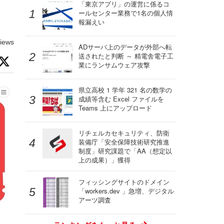
「東京アプリ」の運営に係るコ
ールセンター業務で1名の個人情
報漏えい
iews
ADサーバ上のデータが外部へ転
送されたと判断 ～ 精電舎電子工
業にランサムウェア攻撃
県立高校 1 学年 321 名の数学の
成績等含む Excel ファイルを
Teams 上にアップロード
リチェルカセキュリティ、防衛
装備庁「安全保障技術研究推進
制度」研究課題で「AA（想定以
上の成果）」獲得
フィッシングサイトのドメイン
「workers.dev 」急増、デジタル
アーツ調査