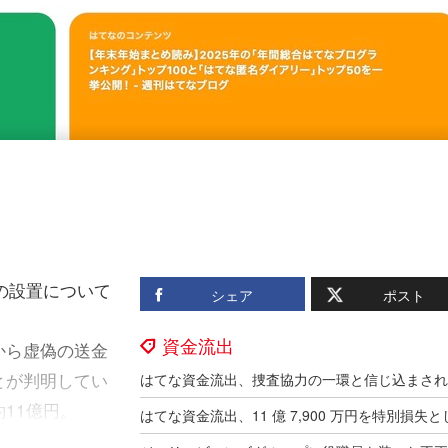
の設置について
シェア
ポスト
資金流出
から虚偽の送金
とが判明してい
11億円。