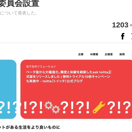
委員会設置
について発表した。
1203
v