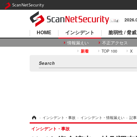
ScanNetSecurity
2026
HOME
インシデント
脆弱性 / 脅威
情報漏えい
不正アクセス
新着
TOP 100
X
ホーム
›
インシデント・事故
›
インシデント・情報漏えい
›
記事
インシデント・事故