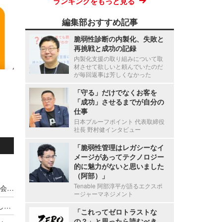
ランキングをもっと見る
編集部おすすめ記事
脆弱性診断の内製化、失敗と
再挑戦と成功の記録
内製化支援の取り組みについて取
材させて欲しいと頼んでいたのだ
が毎回返事は芳しくなかった
「守る」だけでなくお客を
「成功」させるまでが自分の
仕事
日本プルーフポイント 代表取締役
社長 野村健インタビュー
「脆弱性管理はレガシーなイ
メージがあってテクノロジー
的に魅力がないと思いました
（阿部）」
Tenable 阿部淳平が語るエクスポ
はてな資金流出、捜査協力の一環と信じ込まされ会社資金の流出を招いたことを認定
ージャーマネジメント
はてな資金流出、11 億 7,900 万円を特別損失として計上
「これってゼロトラストな
の？」と思ったら読むべき