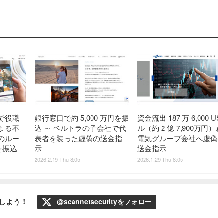
で役職
銀行窓口で約 5,000 万円を振
資金流出 187 万 6,000 
よる不
込 ～ ベルトラの子会社で代
ル（約 2 億 7,900万円
のルー
表者を装った虚偽の送金指
電気グループ会社へ虚偽
を振込
示
送金指示
2026.2.19 Thu 8:05
2026.1.29 Thu 8:05
ローしよう！
@scannetsecurityをフォロー