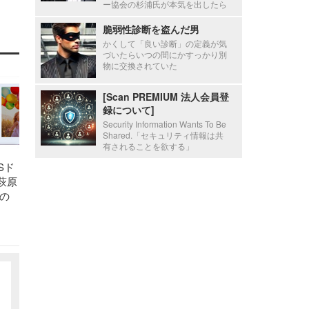
ー協会の杉浦氏が本気を出したら
脆弱性診断を盗んだ男
かくして「良い診断」の定義が気
づいたらいつの間にかすっかり別
物に交換されていた
[Scan PREMIUM 法人会員登
録について]
Security Information Wants To Be
Shared.「セキュリティ情報は共
有されることを欲する」
USド
）萩原
の