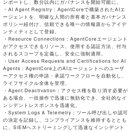
ンポートし、数分以内にガバナンスを開始可能に。
・AI Agent Registry：AgentCoreで構築されたAIエ
ージェントを、明確な人間の所有者と基本ガバナンス
ポリシー紐付け、信頼できる唯一の情報源からアイデ
ンティティとして登録。
・Resource Connections：AgentCoreエージェント
がアクセスできるリソース、使用する認証方法、付与
されるスコープを定義し、安全に強制適用。
・User Access Requests and Certifications for AI
Agents：AgentCore上のAIエージェントへのユーザ
ーアクセス権の申請・承認ワークフローを自動化し、
ライフサイクル全体を管理。
・Agent Deactivation：アクセス権を取り消す必要が
ある場合、一括操作で迅速に無効化でき、全社的なイ
ンシデントレスポンスを迅速化。
・System Logs & Telemetry：ツール呼び出しや認可
の決定を記録し、コンプライアンスを維持するととも
に、SIEMへストリーミングして迅速なインシデント