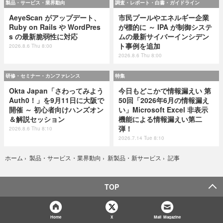
製品・サービス・業界動向
調査・レポート・白書・ガイドライン
AeyeScan がアップデート、
市民プールやエネルギー企業
Ruby on Rails や WordPres
が標的に ～ IPA が制御システ
s の最新脆弱性に対応
ムの最新サイバーインシデン
ト事例を追加
2026.8.6 Thu 8:00
2026.8.6 Thu 8:00
研修・セミナー・カンファレンス
特集
Okta Japan「さわってみよう
今日もどこかで情報漏えい 第
Auth0！」を9月11日に大阪で
50回「2026年6月の情報漏え
開催 ～ 初心者向けハンズオン
い」Microsoft Excel 非表示
＆解説セッション
機能による情報漏えい第二
弾！
2026.8.6 Thu 8:10
2026.7.14 Tue 8:10
記事
ホーム
›
製品・サービス・業界動向
›
新製品・新サービス
›
TOP
Home
X
Mail Magazine