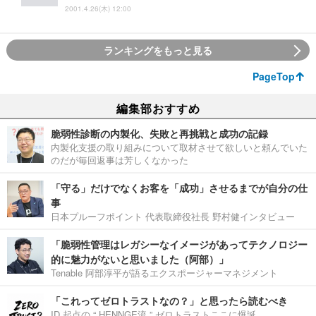
2001.4.26(木) 12:00
ランキングをもっと見る
PageTop
編集部おすすめ
脆弱性診断の内製化、失敗と再挑戦と成功の記録
内製化支援の取り組みについて取材させて欲しいと頼んでいた
のだが毎回返事は芳しくなかった
「守る」だけでなくお客を「成功」させるまでが自分の仕
事
日本プルーフポイント 代表取締役社長 野村健インタビュー
「脆弱性管理はレガシーなイメージがあってテクノロジー
的に魅力がないと思いました（阿部）」
Tenable 阿部淳平が語るエクスポージャーマネジメント
「これってゼロトラストなの？」と思ったら読むべき
ID 起点の “ HENNGE流 ” ゼロトラストここに爆誕