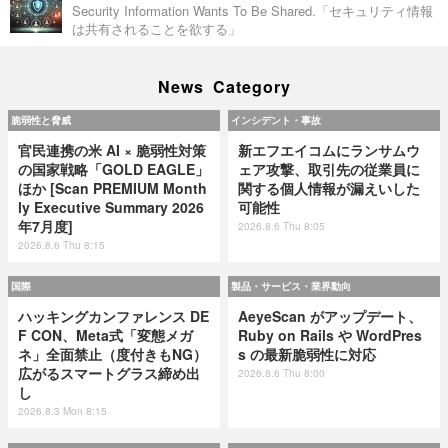
Security Information Wants To Be Shared.「セキュリティ情報
は共有されることを欲する」
News Category
脆弱性と脅威
インシデント・事故
官民連携の米 AI × 脆弱性対策
新エフエイコムにランサムウ
の国家戦略「GOLD EAGLE」
ェア攻撃、取引先の従業員に
ほか [Scan PREMIUM Month
関する個人情報が漏えいした
ly Executive Summary 2026
可能性
年7月度]
2026.8.6 Thu 8:05
2026.8.6 Thu 8:15
国際
製品・サービス・業界動向
ハッキングカンファレンス DE
AeyeScan がアップデート、
F CON、Meta式「変態メガ
Ruby on Rails や WordPres
ネ」全面禁止（度付きもNG）
s の最新脆弱性に対応
広がるスマートグラス締め出
2026.8.6 Thu 8:00
し
2026.8.3 Mon 8:15