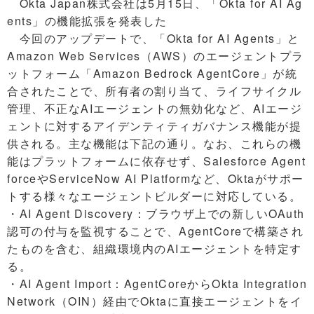
Okta Japan株式会社は5月15日、「Okta for AI Ag
ents」の機能拡張を発表した
今回のアップデートで、「Okta for AI Agents」と
Amazon Web Services（AWS）のエージェントプラ
ットフォーム「Amazon Bedrock AgentCore」が統
合されたことで、所有者の割り当て、ライフサイクル
管理、不正なAIエージェントの無効化など、AIエージ
ェントに対するアイデンティティガバナンス機能が提
供される。主な機能は下記の通り。なお、これらの機
能はプラットフォームに依存せず、Salesforce Agent
forceやServiceNow AI Platformなど、Oktaがサポー
トする様々なエージェントビルダーに対応している。
・AI Agent Discovery：ブラウザ上での新しいOAuth
認可の付与を監視することで、AgentCoreで構築され
たものを含む、組織環境内のAIエージェントを特定す
る。
・AI Agent Import：AgentCoreからOkta Integration
Network（OIN）経由でOktaに直接エージェントをイ