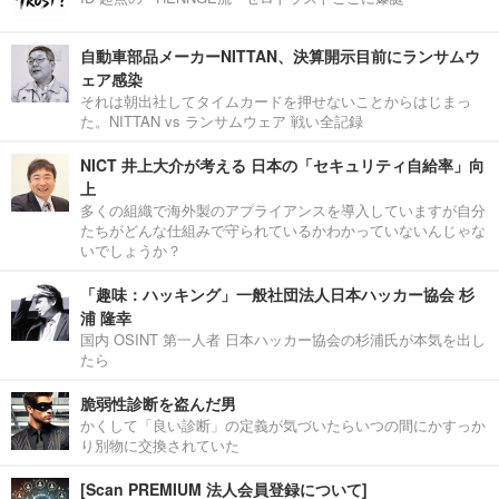
自動車部品メーカーNITTAN、決算開示目前にランサムウ
ェア感染
それは朝出社してタイムカードを押せないことからはじまっ
た。NITTAN vs ランサムウェア 戦い全記録
NICT 井上大介が考える 日本の「セキュリティ自給率」向
上
多くの組織で海外製のアプライアンスを導入していますが自分
たちがどんな仕組みで守られているかわかっていないんじゃな
いでしょうか？
「趣味：ハッキング」一般社団法人日本ハッカー協会 杉
浦 隆幸
国内 OSINT 第一人者 日本ハッカー協会の杉浦氏が本気を出し
たら
脆弱性診断を盗んだ男
かくして「良い診断」の定義が気づいたらいつの間にかすっか
り別物に交換されていた
[Scan PREMIUM 法人会員登録について]