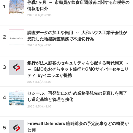
停職1ヶ月 ～ 市職員が飲食店関係者に関する市税等の
情報を口外
2026.8.6(木) 8:05
調査データの加工や転用 ～ 大和ハウス工業子会社が
受託した地盤調査業務で不適切行為
2026.8.5(水) 8:05
銀行が法人顧客のセキュリティを心配する時代到来 ～
～ GMOあおぞらネット銀行とGMOサイバーセキュリ
ティ byイエラエが提携
2026.8.6(木) 8:00
セシール、再発防止のため業務委託先の見直しを完了
し選定基準と管理も強化
2026.8.5(水) 8:05
Firewall Defenders 臨時総会の予定記事などの概要が
公開