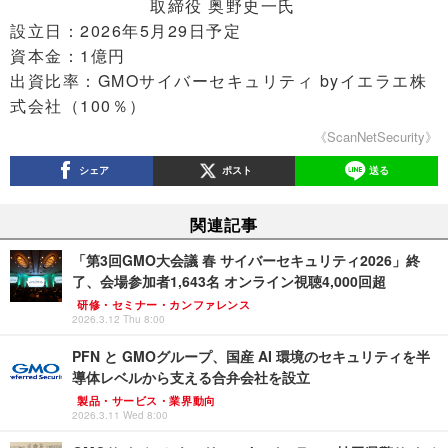
取締役 奥野史一氏
設立日：2026年5月29日予定
資本金：1億円
出資比率：GMOサイバーセキュリティ byイエラエ株
式会社（100％）
《ScanNetSecurity》
シェア
ポスト
送る
関連記事
「第3回GMO大会議 春 サイバーセキュリティ2026」終
了、会場参加者1,643名 オンライン視聴4,000回超
研修・セミナー・カンファレンス
2026.3.12 Thu 8:00
PFN と GMOグループ、国産 AI 環境のセキュリティを半
導体レベルから支える合弁会社を設立
製品・サービス・業界動向
2026.3.11 Wed 8:00