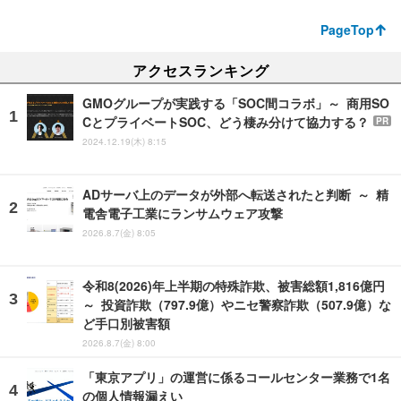
PageTop
アクセスランキング
GMOグループが実践する「SOC間コラボ」～ 商用SO
CとプライベートSOC、どう棲み分けて協力する？
PR
2024.12.19(木) 8:15
ADサーバ上のデータが外部へ転送されたと判断 ～ 精
電舎電子工業にランサムウェア攻撃
2026.8.7(金) 8:05
令和8(2026)年上半期の特殊詐欺、被害総額1,816億円
～ 投資詐欺（797.9億）やニセ警察詐欺（507.9億）な
ど手口別被害額
2026.8.7(金) 8:00
「東京アプリ」の運営に係るコールセンター業務で1名
の個人情報漏えい