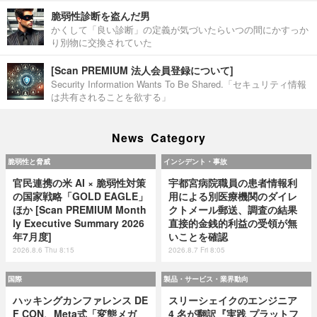
脆弱性診断を盗んだ男
かくして「良い診断」の定義が気づいたらいつの間にかすっか
り別物に交換されていた
[Scan PREMIUM 法人会員登録について]
Security Information Wants To Be Shared.「セキュリティ情報
は共有されることを欲する」
News Category
脆弱性と脅威
インシデント・事故
官民連携の米 AI × 脆弱性対策
宇都宮病院職員の患者情報利
の国家戦略「GOLD EAGLE」
用による別医療機関のダイレ
ほか [Scan PREMIUM Month
クトメール郵送、調査の結果
ly Executive Summary 2026
直接的金銭的利益の受領が無
年7月度]
いことを確認
2026.8.6 Thu 8:15
2026.8.7 Fri 8:05
国際
製品・サービス・業界動向
ハッキングカンファレンス DE
スリーシェイクのエンジニア
F CON、Meta式「変態メガ
4 名が翻訳『実践 プラットフ