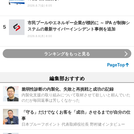
2026.8.7(金) 8:05
市民プールやエネルギー企業が標的に ～ IPA が制御シ
ステムの最新サイバーインシデント事例を追加
2026.8.6(木) 8:00
ランキングをもっと見る
PageTop
編集部おすすめ
脆弱性診断の内製化、失敗と再挑戦と成功の記録
内製化支援の取り組みについて取材させて欲しいと頼んでいた
のだが毎回返事は芳しくなかった
「守る」だけでなくお客を「成功」させるまでが自分の仕
事
日本プルーフポイント 代表取締役社長 野村健インタビュー