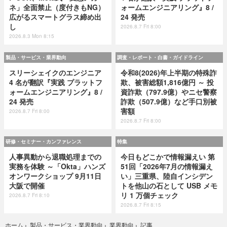
ネ」全面禁止（度付きもNG）
ォームエンジニアリング』8 /
広がるスマートグラス締め出
24 発売
し
2026.8.7 Fri 8:00
2026.8.3 Mon 8:15
製品・サービス・業界動向
調査・レポート・白書・ガイドライン
スリーシェイクのエンジニア
令和8(2026)年上半期の特殊詐
4 名が翻訳『実践 プラットフ
欺、被害総額1,816億円 ～ 投
ォームエンジニアリング』8 /
資詐欺（797.9億）やニセ警察
24 発売
詐欺（507.9億）など手口別被
害額
2026.8.7 Fri 8:00
2026.8.7 Fri 8:00
研修・セミナー・カンファレンス
特集
人事異動から退職処理までの
今日もどこかで情報漏えい 第
実務を体験 ～「Okta」ハンズ
51回「2026年7月の情報漏え
オンワークショップ 9月11日
い」三重県、陸自インシデン
大阪で開催
トを他山の石として USB メモ
リ 1 万個チェック
2026.8.7 Fri 8:10
2026.8.7 Fri 8:15
記事
ホーム
›
製品・サービス・業界動向
›
業界動向
›