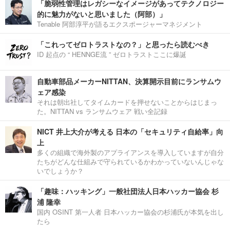
「脆弱性管理はレガシーなイメージがあってテクノロジー
的に魅力がないと思いました（阿部）」
Tenable 阿部淳平が語るエクスポージャーマネジメント
「これってゼロトラストなの？」と思ったら読むべき
ID 起点の “ HENNGE流 ” ゼロトラストここに爆誕
自動車部品メーカーNITTAN、決算開示目前にランサムウ
ェア感染
それは朝出社してタイムカードを押せないことからはじまっ
た。NITTAN vs ランサムウェア 戦い全記録
NICT 井上大介が考える 日本の「セキュリティ自給率」向
上
多くの組織で海外製のアプライアンスを導入していますが自分
たちがどんな仕組みで守られているかわかっていないんじゃな
いでしょうか？
「趣味：ハッキング」一般社団法人日本ハッカー協会 杉
浦 隆幸
国内 OSINT 第一人者 日本ハッカー協会の杉浦氏が本気を出し
たら