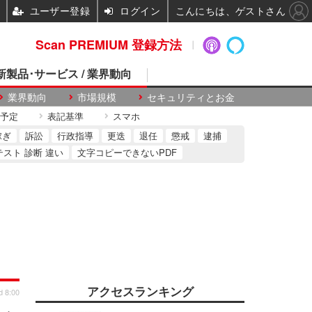
ユーザー登録
ログイン
こんにちは、ゲストさん
Scan PREMIUM 登録方法
 新製品･サービス / 業界動向
業界動向
市場規模
セキュリティとお金
予定
表記基準
スマホ
稼ぎ
訴訟
行政指導
更迭
退任
懲戒
逮捕
テスト 診断 違い
文字コピーできないPDF
アクセスランキング
d 8:00