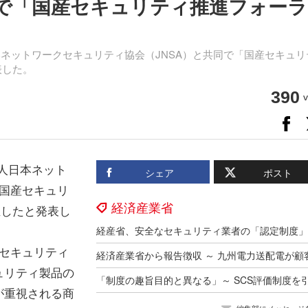
同で「国産セキュリティ推進フォー
ネットワークセキュリティ協会（JNSA）と共同で「国産セキュリ
表した。
390
v
人日本ネット
シェア
ポスト
「国産セキュリ
経済産業省
催したと発表し
ーセキュリティ
ュリティ製品の
が重視される商