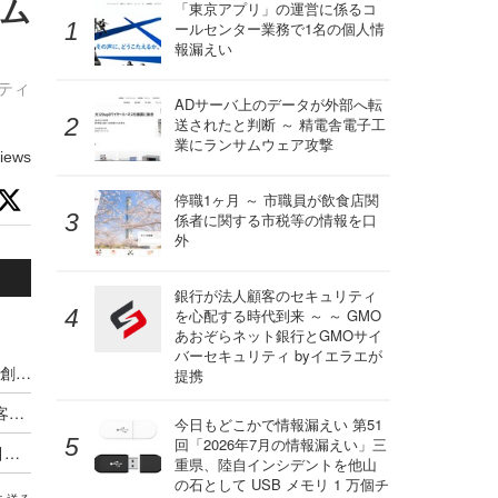
ラム
「東京アプリ」の運営に係るコ
ールセンター業務で1名の個人情
報漏えい
ティ
ADサーバ上のデータが外部へ転
送されたと判断 ～ 精電舎電子工
業にランサムウェア攻撃
iews
停職1ヶ月 ～ 市職員が飲食店関
係者に関する市税等の情報を口
外
銀行が法人顧客のセキュリティ
を心配する時代到来 ～ ～ GMO
あおぞらネット銀行とGMOサイ
バーセキュリティ byイエラエが
経産省、安全なセキュリティ業者の「認定制度」創設へ 2027年度運用開始を目指す
提携
経済産業省から報告徴収 ～ 九州電力送配電が顧客情報を保存した外部記憶媒体が所在不明に
今日もどこかで情報漏えい 第51
回「2026年7月の情報漏えい」三
「制度の趣旨目的と異なる」～ SCS評価制度を引き合いにしたセキュリティ製品の営業活動に経産省が注意喚起
重県、陸自インシデントを他山
の石として USB メモリ 1 万個チ