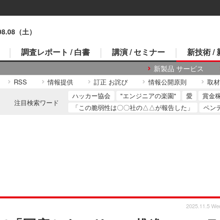
.08.08（土）
調査レポート / 白書
講演 / セミナー
新技術 /
新製品 サービス
RSS
情報提供
訂正 お詫び
情報公開原則
取材
ハッカー協会
"エンジニアの楽園"
愛
賞金
注目検索ワード
「この脆弱性は〇〇社の△△が報告した」
ペン
2025.11.5 We