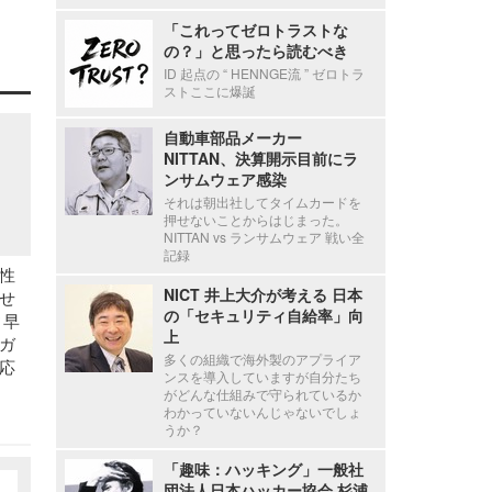
「これってゼロトラストな
の？」と思ったら読むべき
ID 起点の “ HENNGE流 ” ゼロトラ
ストここに爆誕
自動車部品メーカー
NITTAN、決算開示目前にラ
ンサムウェア感染
それは朝出社してタイムカードを
押せないことからはじまった。
NITTAN vs ランサムウェア 戦い全
記録
性
NICT 井上大介が考える 日本
せ
の「セキュリティ自給率」向
ィ早
上
ガ
多くの組織で海外製のアプライア
応
ンスを導入していますが自分たち
がどんな仕組みで守られているか
わかっていないんじゃないでしょ
うか？
「趣味：ハッキング」一般社
団法人日本ハッカー協会 杉浦