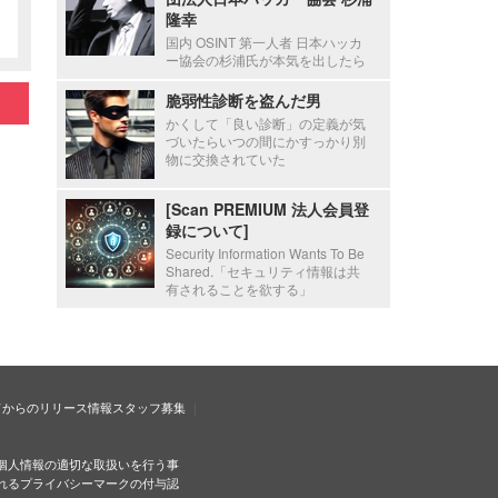
隆幸
国内 OSINT 第一人者 日本ハッカ
ー協会の杉浦氏が本気を出したら
脆弱性診断を盗んだ男
かくして「良い診断」の定義が気
づいたらいつの間にかすっかり別
物に交換されていた
[Scan PREMIUM 法人会員登
録について]
Security Information Wants To Be
Shared.「セキュリティ情報は共
有されることを欲する」
ドからのリリース情報
スタッフ募集
個人情報の適切な取扱いを行う事
れるプライバシーマークの付与認