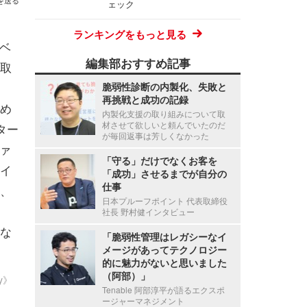
を送る
ェック
ランキングをもっと見る
ベ
編集部おすすめ記事
取
脆弱性診断の内製化、失敗と
再挑戦と成功の記録
め
内製化支援の取り組みについて取
材させて欲しいと頼んでいたのだ
ター
が毎回返事は芳しくなかった
ァ
「守る」だけでなくお客を
イ
「成功」させるまでが自分の
仕事
、
日本プルーフポイント 代表取締役
社長 野村健インタビュー
な
「脆弱性管理はレガシーなイ
メージがあってテクノロジー
的に魅力がないと思いました
（阿部）」
ty》
Tenable 阿部淳平が語るエクスポ
ージャーマネジメント