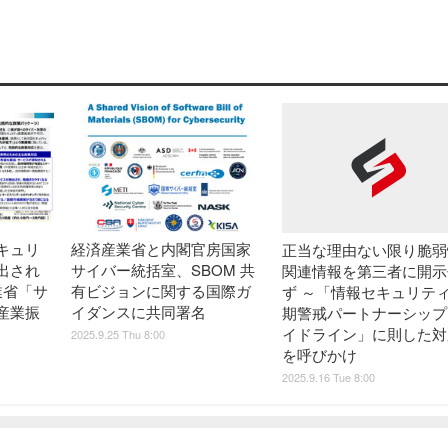
キュリ
経済産業省と内閣官房国家
正当な理由ない限り脆弱
出され
サイバー統括室、SBOM 共
関連情報を第三者に開示
業省「サ
有ビジョンに関する国際ガ
ず ～「情報セキュリテ
産業振
イダンスに共同署名
期警戒パートナーシップ
イドライン」に則した対
2025.9.25 Thu 8:00
を呼びかけ
2025.9.16 Tue 8:00