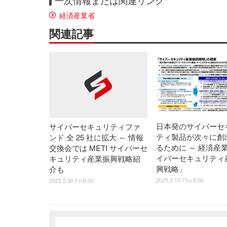
一次情報または関連リンク
経済産業省
関連記事
日本発のサイバーセ
サイバーセキュリティファ
ティ製品が次々に創
ンド 全 25 社に拡大 ～ 情報
るために ～ 経済産
交換会では METI サイバーセ
イバーセキュリティ
キュリティ産業振興戦略紹
興戦略」
介も
2025.3.13 Thu 8:00
2025.5.30 Fri 8:00