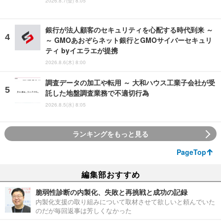
2026.8.7(金) 8:05
銀行が法人顧客のセキュリティを心配する時代到来 ～
～ GMOあおぞらネット銀行とGMOサイバーセキュリ
ティ byイエラエが提携
2026.8.6(木) 8:00
調査データの加工や転用 ～ 大和ハウス工業子会社が受
託した地盤調査業務で不適切行為
2026.8.5(水) 8:05
ランキングをもっと見る
PageTop
編集部おすすめ
脆弱性診断の内製化、失敗と再挑戦と成功の記録
内製化支援の取り組みについて取材させて欲しいと頼んでいた
のだが毎回返事は芳しくなかった