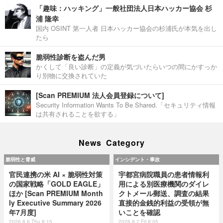
「趣味：ハッキング」一般社団法人日本ハッカー協会 杉
浦 隆幸
国内 OSINT 第一人者 日本ハッカー協会の杉浦氏が本気を出し
たら
脆弱性診断を盗んだ男
かくして「良い診断」の定義が気づいたらいつの間にかすっか
り別物に交換されていた
[Scan PREMIUM 法人会員登録について]
Security Information Wants To Be Shared.「セキュリティ情報
は共有されることを欲する」
News Category
脆弱性と脅威
インシデント・事故
官民連携の米 AI × 脆弱性対策
宇都宮病院職員の患者情報利
の国家戦略「GOLD EAGLE」
用による別医療機関のダイレ
ほか [Scan PREMIUM Month
クトメール郵送、調査の結果
ly Executive Summary 2026
直接的金銭的利益の受領が無
年7月度]
いことを確認
2026.8.6 Thu 8:15
2026.8.7 Fri 8:05