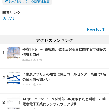
英利雅美氏による脆弱性報告
関連リンク
JVN
PageTop
アクセスランキング
停職1ヶ月 ～ 市職員が飲食店関係者に関する市税等の
情報を口外
2026.8.6(木) 8:05
「東京アプリ」の運営に係るコールセンター業務で1名
の個人情報漏えい
2026.8.7(金) 8:05
ADサーバ上のデータが外部へ転送されたと判断 ～ 精
電舎電子工業にランサムウェア攻撃