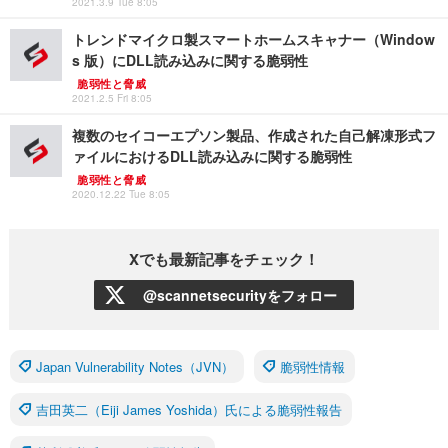
2021.3.9 Tue 8:05
トレンドマイクロ製スマートホームスキャナー（Window
s 版）にDLL読み込みに関する脆弱性
脆弱性と脅威
2021.2.5 Fri 8:05
複数のセイコーエプソン製品、作成された自己解凍形式フ
ァイルにおけるDLL読み込みに関する脆弱性
脆弱性と脅威
2020.12.22 Tue 8:05
Xでも最新記事をチェック！
@scannetsecurityをフォロー
Japan Vulnerability Notes（JVN）
脆弱性情報
吉田英二（Eiji James Yoshida）氏による脆弱性報告