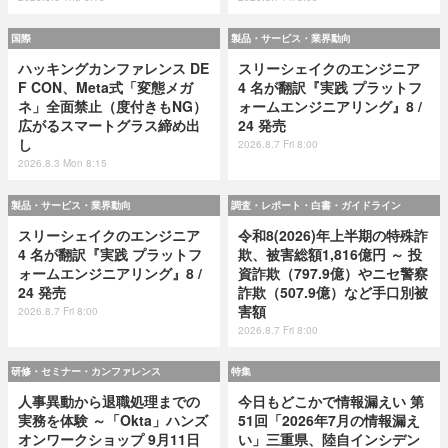
国際
製品・サービス・業界動向
ハッキングカンファレンス DE
スリーシェイクのエンジニア
F CON、Meta式「変態メガ
4 名が翻訳『実践 プラットフ
ネ」全面禁止（度付きもNG）
ォームエンジニアリング』8 /
広がるスマートグラス締め出
24 発売
し
2026.8.7 Fri 8:00
2026.8.3 Mon 8:15
製品・サービス・業界動向
調査・レポート・白書・ガイドライン
スリーシェイクのエンジニア
令和8(2026)年上半期の特殊詐
4 名が翻訳『実践 プラットフ
欺、被害総額1,816億円 ～ 投
ォームエンジニアリング』8 /
資詐欺（797.9億）やニセ警察
24 発売
詐欺（507.9億）など手口別被
害額
2026.8.7 Fri 8:00
2026.8.7 Fri 8:00
研修・セミナー・カンファレンス
特集
人事異動から退職処理までの
今日もどこかで情報漏えい 第
実務を体験 ～「Okta」ハンズ
51回「2026年7月の情報漏え
オンワークショップ 9月11日
い」三重県、陸自インシデン