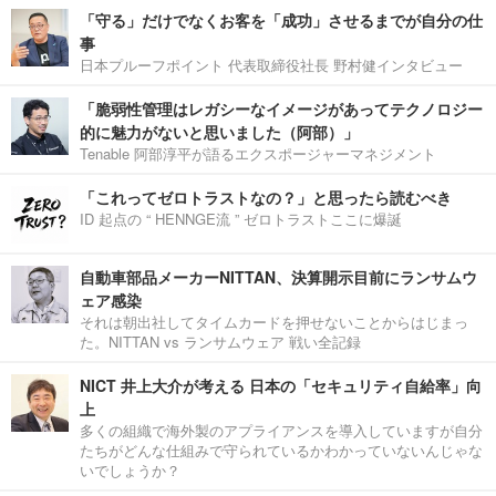
「守る」だけでなくお客を「成功」させるまでが自分の仕
事
日本プルーフポイント 代表取締役社長 野村健インタビュー
「脆弱性管理はレガシーなイメージがあってテクノロジー
的に魅力がないと思いました（阿部）」
Tenable 阿部淳平が語るエクスポージャーマネジメント
「これってゼロトラストなの？」と思ったら読むべき
ID 起点の “ HENNGE流 ” ゼロトラストここに爆誕
自動車部品メーカーNITTAN、決算開示目前にランサムウ
ェア感染
それは朝出社してタイムカードを押せないことからはじまっ
た。NITTAN vs ランサムウェア 戦い全記録
NICT 井上大介が考える 日本の「セキュリティ自給率」向
上
多くの組織で海外製のアプライアンスを導入していますが自分
たちがどんな仕組みで守られているかわかっていないんじゃな
いでしょうか？