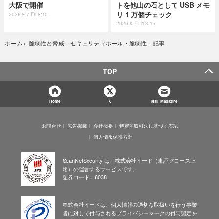
大阪で開催
トを他山の石として USB メモ
リ 1 万個チェック
2026.8.7 Fri 8:10
2026.8.7 Fri 8:15
記事
ホーム
›
脆弱性と脅威
›
セキュリティホール・脆弱性
›
TOP
Home
X
Mail Magazine
お問合せ
広告掲載
会社概要
特定商取引法に基づく表記
個人情報保護方針
ScanNetSecurity は、株式会社イード（東証グロース上
場）の運営するサービスです。
証券コード：6038
株式会社イードは、個人情報の適切な取扱いを行う事業
者に対して付与されるプライバシーマークの付与認定を