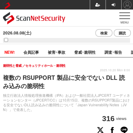
MENU
2026.08.08(土)
検索
購読
NEW!
会員記事
被害･事故
脅威･脆弱性
調査･報告
脆弱性と脅威
セキュリティホール・脆弱性
2025.10.20 Mon 8:00
複数の RSUPPORT 製品に安全でない DLL 読
み込みの脆弱性
独立行政法人情報処理推進機構（IPA）および一般社団法人JPCERT コーディネ
ーションセンター（JPCERT/CC）は10月15日、複数のRSUPPORT製品におけ
る安全でないDLL読み込みの脆弱性について「Japan Vulnerability Notes（JV
N）」で発表した。
316
views