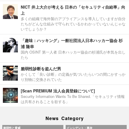
NICT 井上大介が考える 日本の「セキュリティ自給率」向
上
多くの組織で海外製のアプライアンスを導入していますが自分
たちがどんな仕組みで守られているかわかっていないんじゃな
いでしょうか？
「趣味：ハッキング」一般社団法人日本ハッカー協会 杉
浦 隆幸
国内 OSINT 第一人者 日本ハッカー協会の杉浦氏が本気を出し
たら
脆弱性診断を盗んだ男
かくして「良い診断」の定義が気づいたらいつの間にかすっか
り別物に交換されていた
[Scan PREMIUM 法人会員登録について]
Security Information Wants To Be Shared.「セキュリティ情報
は共有されることを欲する」
News Category
脆弱性と脅威
インシデント・事故