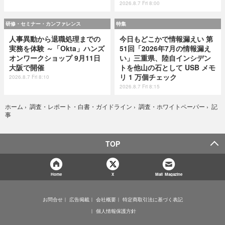
2026.8.7 Fri 8:00
研修・セミナー・カンファレンス
特集
人事異動から退職処理までの
今日もどこかで情報漏えい 第
実務を体験 ～「Okta」ハンズ
51回「2026年7月の情報漏え
オンワークショップ 9月11日
い」三重県、陸自インシデン
大阪で開催
トを他山の石として USB メモ
リ 1 万個チェック
2026.8.7 Fri 8:10
2026.8.7 Fri 8:15
記
ホーム
›
調査・レポート・白書・ガイドライン
›
調査・ホワイトペーパー
›
事
TOP
Home
X
Mail Magazine
お問合せ
広告掲載
会社概要
特定商取引法に基づく表記
個人情報保護方針