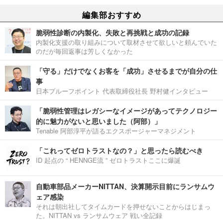
編集部おすすめ
脆弱性診断の内製化、失敗と再挑戦と成功の記録
内製化支援の取り組みについて取材させて欲しいと頼んでいた
のだが毎回返事は芳しくなかった
「守る」だけでなくお客を「成功」させるまでが自分の仕
事
日本プルーフポイント 代表取締役社長 野村健インタビュー
「脆弱性管理はレガシーなイメージがあってテクノロジー
的に魅力がないと思いました（阿部）」
Tenable 阿部淳平が語るエクスポージャーマネジメント
「これってゼロトラストなの？」と思ったら読むべき
ID 起点の “ HENNGE流 ” ゼロトラストここに爆誕
自動車部品メーカーNITTAN、決算開示目前にランサムウ
ェア感染
それは朝出社してタイムカードを押せないことからはじまっ
た。NITTAN vs ランサムウェア 戦い全記録