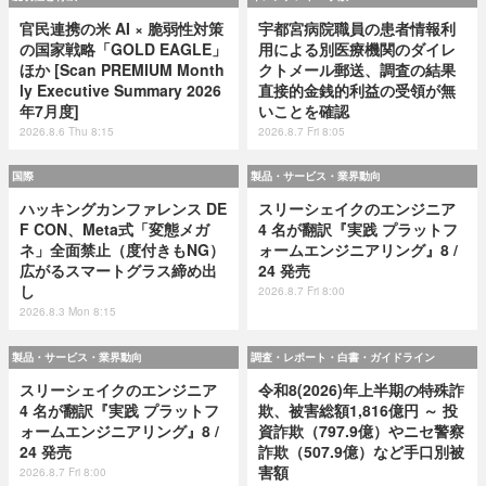
官民連携の米 AI × 脆弱性対策
宇都宮病院職員の患者情報利
の国家戦略「GOLD EAGLE」
用による別医療機関のダイレ
ほか [Scan PREMIUM Month
クトメール郵送、調査の結果
ly Executive Summary 2026
直接的金銭的利益の受領が無
年7月度]
いことを確認
2026.8.6 Thu 8:15
2026.8.7 Fri 8:05
国際
製品・サービス・業界動向
ハッキングカンファレンス DE
スリーシェイクのエンジニア
F CON、Meta式「変態メガ
4 名が翻訳『実践 プラットフ
ネ」全面禁止（度付きもNG）
ォームエンジニアリング』8 /
広がるスマートグラス締め出
24 発売
し
2026.8.7 Fri 8:00
2026.8.3 Mon 8:15
製品・サービス・業界動向
調査・レポート・白書・ガイドライン
スリーシェイクのエンジニア
令和8(2026)年上半期の特殊詐
4 名が翻訳『実践 プラットフ
欺、被害総額1,816億円 ～ 投
ォームエンジニアリング』8 /
資詐欺（797.9億）やニセ警察
24 発売
詐欺（507.9億）など手口別被
害額
2026.8.7 Fri 8:00