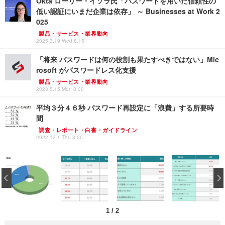
Okta ローリー・イソラ氏「パスワードを用いた信頼性の
低い認証にいまだ企業は依存」 ～ Businesses at Work 2
025
製品・サービス・業界動向
2025.3.19 Wed 8:15
「将来 パスワードは何の役割も果たすべきではない」Mic
rosoft がパスワードレス化支援
製品・サービス・業界動向
2023.5.15 Mon 8:00
平均３分４６秒 パスワード再設定に「浪費」する所要時
間
調査・レポート・白書・ガイドライン
2022.12.1 Thu 8:00
‹
1
/
2