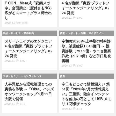
F CON、Meta式「変態メガ
4 名が翻訳『実践 プラットフ
ネ」全面禁止（度付きもNG）
ォームエンジニアリング』8 /
広がるスマートグラス締め出
24 発売
し
2026.8.7 Fri 8:00
2026.8.3 Mon 8:15
製品・サービス・業界動向
調査・レポート・白書・ガイドライン
スリーシェイクのエンジニア
令和8(2026)年上半期の特殊詐
4 名が翻訳『実践 プラットフ
欺、被害総額1,816億円 ～ 投
ォームエンジニアリング』8 /
資詐欺（797.9億）やニセ警察
24 発売
詐欺（507.9億）など手口別被
害額
2026.8.7 Fri 8:00
2026.8.7 Fri 8:00
研修・セミナー・カンファレンス
特集
人事異動から退職処理までの
今日もどこかで情報漏えい 第
実務を体験 ～「Okta」ハンズ
51回「2026年7月の情報漏え
オンワークショップ 9月11日
い」三重県、陸自インシデン
大阪で開催
トを他山の石として USB メモ
リ 1 万個チェック
2026.8.7 Fri 8:10
2026.8.7 Fri 8:15