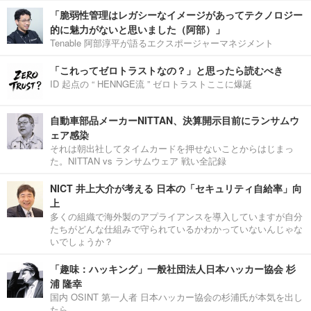
「脆弱性管理はレガシーなイメージがあってテクノロジー
的に魅力がないと思いました（阿部）」
Tenable 阿部淳平が語るエクスポージャーマネジメント
「これってゼロトラストなの？」と思ったら読むべき
ID 起点の “ HENNGE流 ” ゼロトラストここに爆誕
自動車部品メーカーNITTAN、決算開示目前にランサムウ
ェア感染
それは朝出社してタイムカードを押せないことからはじまっ
た。NITTAN vs ランサムウェア 戦い全記録
NICT 井上大介が考える 日本の「セキュリティ自給率」向
上
多くの組織で海外製のアプライアンスを導入していますが自分
たちがどんな仕組みで守られているかわかっていないんじゃな
いでしょうか？
「趣味：ハッキング」一般社団法人日本ハッカー協会 杉
浦 隆幸
国内 OSINT 第一人者 日本ハッカー協会の杉浦氏が本気を出し
たら