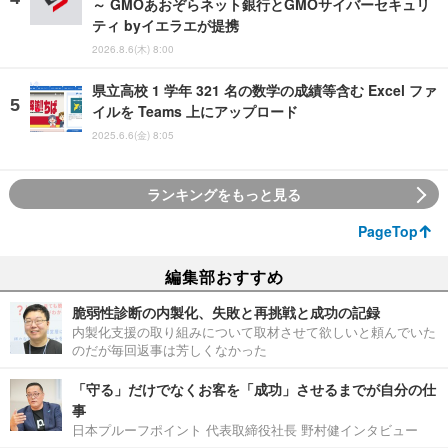
～ GMOあおぞらネット銀行とGMOサイバーセキュリ
ティ byイエラエが提携
2026.8.6(木) 8:00
県立高校 1 学年 321 名の数学の成績等含む Excel ファ
イルを Teams 上にアップロード
2025.6.6(金) 8:05
ランキングをもっと見る
PageTop
編集部おすすめ
脆弱性診断の内製化、失敗と再挑戦と成功の記録
内製化支援の取り組みについて取材させて欲しいと頼んでいた
のだが毎回返事は芳しくなかった
「守る」だけでなくお客を「成功」させるまでが自分の仕
事
日本プルーフポイント 代表取締役社長 野村健インタビュー