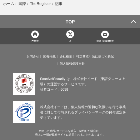
記事
ホーム
›
国際
›
TheRegister
›
TOP
Home
X
Mail Magazine
お問合せ
広告掲載
会社概要
特定商取引法に基づく表記
個人情報保護方針
ScanNetSecurity は、株式会社イード（東証グロース上
場）の運営するサービスです。
証券コード：6038
株式会社イードは、個人情報の適切な取扱いを行う事業
者に対して付与されるプライバシーマークの付与認定を
受けています。
紹介した商品/サービスを購入、契約した場合に、
売上の一部が弊社サイトに還元されることがあります。