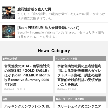
脆弱性診断を盗んだ男
かくして「良い診断」の定義が気づいたらいつの間にかすっか
り別物に交換されていた
[Scan PREMIUM 法人会員登録について]
Security Information Wants To Be Shared.「セキュリティ情報
は共有されることを欲する」
News Category
脆弱性と脅威
インシデント・事故
官民連携の米 AI × 脆弱性対策
宇都宮病院職員の患者情報利
の国家戦略「GOLD EAGLE」
用による別医療機関のダイレ
ほか [Scan PREMIUM Month
クトメール郵送、調査の結果
ly Executive Summary 2026
直接的金銭的利益の受領が無
年7月度]
いことを確認
2026.8.6 Thu 8:15
2026.8.7 Fri 8:05
国際
製品・サービス・業界動向
ハッキングカンファレンス DE
スリーシェイクのエンジニア