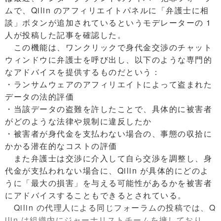
ムで、Qilin のアフィリエイトパネルに「弁護士に相
談」ボタンが追加されているというモデレーターの 1
人が投稿した記事を確認した。
この機能は、ワンクリックで身代金交渉のチャット
ウィンドウに弁護士を呼び出し、以下のような専門的
なアドバイスを提供するものだという：
・ランサムウェアのアフィリエイトによって盗まれた
データの法的評価
・当該データの盗難を許したことで、具体的に被害者
がどのような法律や規制に違反したか
・被害者が身代金を支払わない場合の、事態の収拾に
かかる潜在的なコストの評価
また弁護士は交渉に介入して自ら交渉を調整し、身
代金が支払われない場合に、Qilin が具体的にどのよ
うに「最大の損害」を与える可能性があるかを被害者
にアドバイスすることもできるとされている。
Qilin の代理人による同じフォーラムの投稿では、Q
ilin は組織内にジャーナリストチームを擁しており、