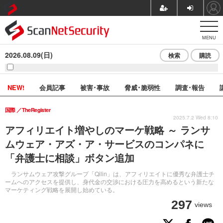
MENU
2026.08.09(日)
検索
購読
NEW!
会員記事
被害･事故
脅威･脆弱性
調査･報告
国際
TheRegister
2025.7.2 Wed 8:10
アフィリエイト増やしのマーケ戦略 ～ ランサ
ムウェア・アズ・ア・サービスのコンパネに
「弁護士に相談」ボタン追加
ランサムウェア攻撃グループ「Qilin」は、アフィリエイトに優秀な弁護士チ
ームへのアクセスを提供し、身代金の交渉における圧力を高めるという新たな
マーケティング戦略を展開し始めている。
297
views