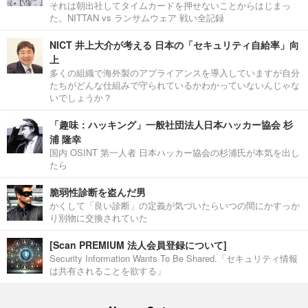
それは朝出社してタイムカードを押せないことからはじまっ
た。NITTAN vs ランサムウェア 戦い全記録
NICT 井上大介が考える 日本の「セキュリティ自給率」向
上
多くの組織で海外製のアプライアンスを導入していますが自分
たちがどんな仕組みで守られているかわかっていないんじゃな
いでしょうか？
「趣味：ハッキング」一般社団法人日本ハッカー協会 杉
浦 隆幸
国内 OSINT 第一人者 日本ハッカー協会の杉浦氏が本気を出し
たら
脆弱性診断を盗んだ男
かくして「良い診断」の定義が気づいたらいつの間にかすっか
り別物に交換されていた
[Scan PREMIUM 法人会員登録について]
Security Information Wants To Be Shared.「セキュリティ情報
は共有されることを欲する」