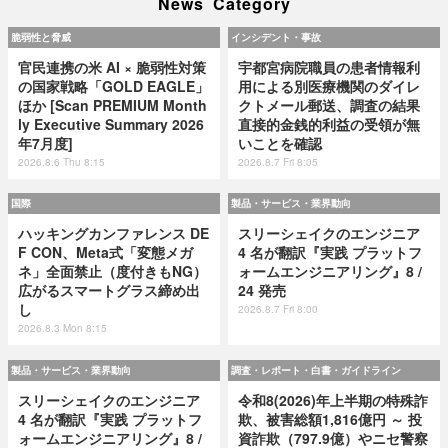
News Category
脆弱性と脅威
インシデント・事故
官民連携の米 AI × 脆弱性対策
宇都宮病院職員の患者情報利
の国家戦略「GOLD EAGLE」
用による別医療機関のダイレ
ほか [Scan PREMIUM Month
クトメール郵送、調査の結果
ly Executive Summary 2026
直接的金銭的利益の受領が無
年7月度]
いことを確認
2026.8.6 Thu 8:15
2026.8.7 Fri 8:05
国際
製品・サービス・業界動向
ハッキングカンファレンス DE
スリーシェイクのエンジニア
F CON、Meta式「変態メガ
4 名が翻訳『実践 プラットフ
ネ」全面禁止（度付きもNG）
ォームエンジニアリング』8 /
広がるスマートグラス締め出
24 発売
し
2026.8.7 Fri 8:00
2026.8.3 Mon 8:15
製品・サービス・業界動向
調査・レポート・白書・ガイドライン
スリーシェイクのエンジニア
令和8(2026)年上半期の特殊詐
4 名が翻訳『実践 プラットフ
欺、被害総額1,816億円 ～ 投
ォームエンジニアリング』8 /
資詐欺（797.9億）やニセ警察