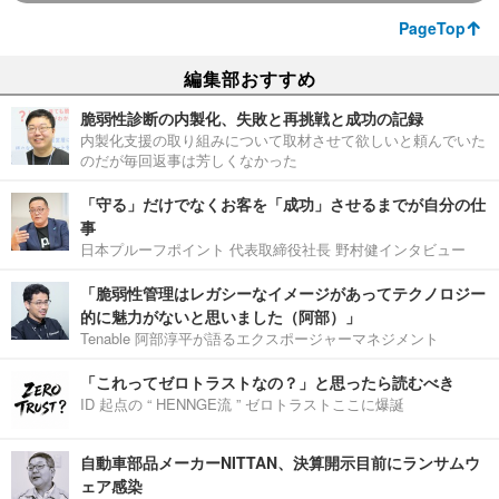
PageTop
編集部おすすめ
脆弱性診断の内製化、失敗と再挑戦と成功の記録
内製化支援の取り組みについて取材させて欲しいと頼んでいた
のだが毎回返事は芳しくなかった
「守る」だけでなくお客を「成功」させるまでが自分の仕
事
日本プルーフポイント 代表取締役社長 野村健インタビュー
「脆弱性管理はレガシーなイメージがあってテクノロジー
的に魅力がないと思いました（阿部）」
Tenable 阿部淳平が語るエクスポージャーマネジメント
「これってゼロトラストなの？」と思ったら読むべき
ID 起点の “ HENNGE流 ” ゼロトラストここに爆誕
自動車部品メーカーNITTAN、決算開示目前にランサムウ
ェア感染