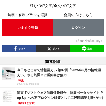
残り: 347文字/全文: 497文字
無料・有料プランを選択
会員の方はこちら
いますぐ登録
ログイン
《ScanNetSecurity》
シェア
ポスト
送る
関連記事
今日もどこかで情報漏えい 第37回「2025年5月の情報漏
えい」やる気満々に誓約書は無力
特集
2025.6.23 Mon 8:10
関東ITソフトウェア健康保険組合、健康ポータルサイト P
ep Up への不正ログイン対策として二段階認証を呼びかけ
脆弱性と脅威