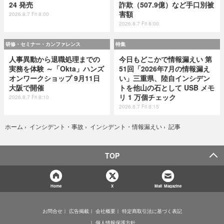
24 発売
詐欺（507.9億）など手口別被
害額
2026.8.7 Fri 8:00
2026.8.7 Fri 8:00
研修・セミナー・カンファレンス
特集
人事異動から退職処理までの
今日もどこかで情報漏えい 第
実務を体験 ～「Okta」ハンズ
51回「2026年7月の情報漏え
オンワークショップ 9月11日
い」三重県、陸自インシデン
大阪で開催
トを他山の石として USB メモ
リ 1 万個チェック
2026.8.7 Fri 8:10
2026.8.7 Fri 8:15
記事
ホーム
›
インシデント・事故
›
インシデント・情報漏えい
›
TOP
Home
X
Mail Magazine
お問合せ
広告掲載
会社概要
特定商取引法に基づく表記
個人情報保護方針