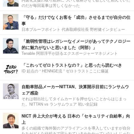
のだが毎回返事は芳しくなかった
「守る」だけでなくお客を「成功」させるまでが自分の仕
事
日本プルーフポイント 代表取締役社長 野村健インタビュー
「脆弱性管理はレガシーなイメージがあってテクノロジー
的に魅力がないと思いました（阿部）」
Tenable 阿部淳平が語るエクスポージャーマネジメント
「これってゼロトラストなの？」と思ったら読むべき
ID 起点の “ HENNGE流 ” ゼロトラストここに爆誕
自動車部品メーカーNITTAN、決算開示目前にランサムウ
ェア感染
それは朝出社してタイムカードを押せないことからはじまっ
た。NITTAN vs ランサムウェア 戦い全記録
NICT 井上大介が考える 日本の「セキュリティ自給率」向
上
多くの組織で海外製のアプライアンスを導入していますが自分
たちがどんな仕組みで守られているかわかっていないんじゃな