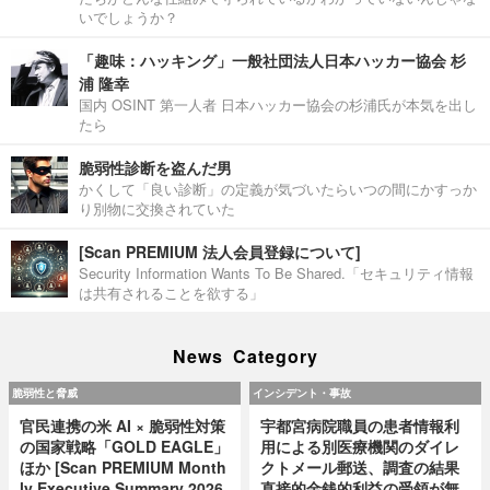
いでしょうか？
「趣味：ハッキング」一般社団法人日本ハッカー協会 杉
浦 隆幸
国内 OSINT 第一人者 日本ハッカー協会の杉浦氏が本気を出し
たら
脆弱性診断を盗んだ男
かくして「良い診断」の定義が気づいたらいつの間にかすっか
り別物に交換されていた
[Scan PREMIUM 法人会員登録について]
Security Information Wants To Be Shared.「セキュリティ情報
は共有されることを欲する」
News Category
脆弱性と脅威
インシデント・事故
官民連携の米 AI × 脆弱性対策
宇都宮病院職員の患者情報利
の国家戦略「GOLD EAGLE」
用による別医療機関のダイレ
ほか [Scan PREMIUM Month
クトメール郵送、調査の結果
ly Executive Summary 2026
直接的金銭的利益の受領が無