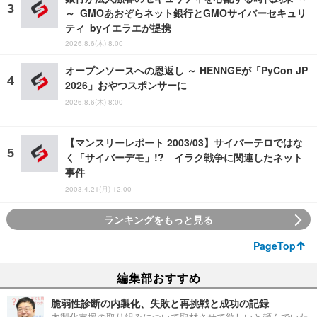
～ GMOあおぞらネット銀行とGMOサイバーセキュリ
ティ byイエラエが提携
2026.8.6(木) 8:00
オープンソースへの恩返し ～ HENNGEが「PyCon JP
2026」おやつスポンサーに
2026.8.6(木) 8:00
【マンスリーレポート 2003/03】サイバーテロではな
く「サイバーデモ」!? イラク戦争に関連したネット
事件
2003.4.21(月) 12:00
ランキングをもっと見る
PageTop
編集部おすすめ
脆弱性診断の内製化、失敗と再挑戦と成功の記録
内製化支援の取り組みについて取材させて欲しいと頼んでいた