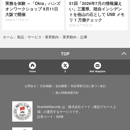
実務を体験 ～「Okta」ハンズ
51回「2026年7月の情報漏え
オンワークショップ 9月11日
い」三重県、陸自インシデン
大阪で開催
トを他山の石として USB メモ
リ 1 万個チェック
2026.8.7 Fri 8:10
2026.8.7 Fri 8:15
記事
ホーム
›
製品・サービス・業界動向
›
業界動向
›
TOP
Home
X
Mail Magazine
お問合せ
広告掲載
会社概要
特定商取引法に基づく表記
個人情報保護方針
ScanNetSecurity は、株式会社イード（東証グロース上
場）の運営するサービスです。
証券コード：6038