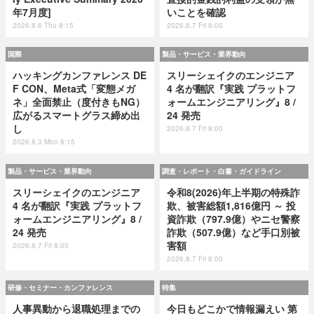
年7月度]
いことを確認
2026.8.6 Thu 8:15
2026.8.7 Fri 8:05
国際
製品・サービス・業界動向
ハッキングカンファレンス DE
スリーシェイクのエンジニア
F CON、Meta式「変態メガ
4 名が翻訳『実践 プラットフ
ネ」全面禁止（度付きもNG）
ォームエンジニアリング』8 /
広がるスマートグラス締め出
24 発売
し
2026.8.7 Fri 8:00
2026.8.3 Mon 8:15
製品・サービス・業界動向
調査・レポート・白書・ガイドライン
スリーシェイクのエンジニア
令和8(2026)年上半期の特殊詐
4 名が翻訳『実践 プラットフ
欺、被害総額1,816億円 ～ 投
ォームエンジニアリング』8 /
資詐欺（797.9億）やニセ警察
24 発売
詐欺（507.9億）など手口別被
害額
2026.8.7 Fri 8:00
2026.8.7 Fri 8:00
研修・セミナー・カンファレンス
特集
人事異動から退職処理までの
今日もどこかで情報漏えい 第