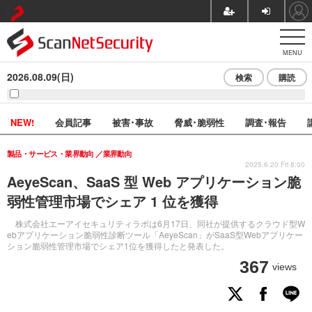
MENU
2026.08.09(日)
検索
購読
NEW!
会員記事
被害･事故
脅威･脆弱性
調査･報告
製品・サービス・業界動向
業界動向
2025.6.20 Fri 8:00
AeyeScan、SaaS 型 Web アプリケーション脆
弱性管理市場でシェア 1 位を獲得
株式会社エーアイセキュリティラボは6月17日、同社が提供するクラウド型W
ebアプリケーション脆弱性診断ツール「AeyeScan」がSaaS型Webアプリケー
ション脆弱性管理市場でシェア1位を獲得したと発表した。
367
views