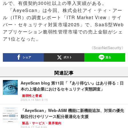
ルで、有償契約300社以上の導入実績がある。
「AeyeScan」は今回、株式会社アイ・ティ・アー
ル（ITR）の調査レポート「ITR Market View：サイ
バー・セキュリティ対策市場2025」で、SaaS型Web
アプリケーション脆弱性管理市場での売上金額がシェ
ア1位となった。
《ScanNetSecurity》
シェア
ポスト
送る
関連記事
AeyeScan blog 第11回「『あり得ない』はあり得る：日
本の上場企業におけるセキュリティ実態調査」
脆弱性と脅威
2025.4.14 Mon 8:15
「AeyeScan」Web-ASM 機能に新機能追加、対策の優先
順位付けやリソース配分最適化を支援
製品・サービス・業界動向
2025.6.17 Tue 8:00