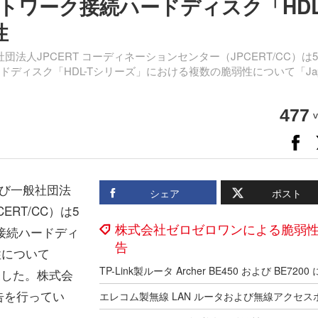
トワーク接続ハードディスク「HDL
性
法人JPCERT コーディネーションセンター（JPCERT/CC）は
ディスク「HDL-Tシリーズ」における複数の脆弱性について「Jap
477
v
び一般社団法
シェア
ポスト
ERT/CC）は5
株式会社ゼロゼロワンによる脆弱
接続ハードディ
告
性について
」で発表した。株式会
告を行ってい