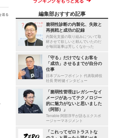
ランキングをもっと見る
編集部おすすめ記事
を送る
脆弱性診断の内製化、失敗と
再挑戦と成功の記録
内製化支援の取り組みについて取
材させて欲しいと頼んでいたのだ
が毎回返事は芳しくなかった
「守る」だけでなくお客を
「成功」させるまでが自分の
仕事
日本プルーフポイント 代表取締役
社長 野村健インタビュー
「脆弱性管理はレガシーなイ
メージがあってテクノロジー
、
的に魅力がないと思いました
（阿部）」
Tenable 阿部淳平が語るエクスポ
ージャーマネジメント
「これってゼロトラストな
の？」と思ったら読むべき