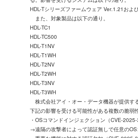
HDL-Tシリーズファームウェア Ver.1.21お
また、対象製品は以下の通り。
HDL-TC1
HDL-TC500
HDL-T1NV
HDL-T1WH
HDL-T2NV
HDL-T2WH
HDL-T3NV
HDL-T3WH
株式会社アイ・オー・データ機器が提供するネ
下記の影響を受ける可能性がある複数の脆弱
・OSコマンドインジェクション（CVE-2025-3
→遠隔の攻撃者によって認証無しで任意のOS