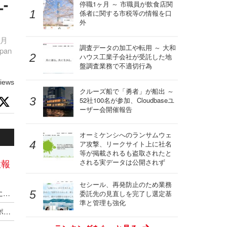
-
停職1ヶ月 ～ 市職員が飲食店関
係者に関する市税等の情報を口
外
5月
調査データの加工や転用 ～ 大和
an
ハウス工業子会社が受託した地
盤調査業務で不適切行為
iews
クルーズ船で「勇者」が船出 ～
52社100名が参加、Cloudbaseユ
ーザー会開催報告
オーミケンシへのランサムウェ
ア攻撃、リークサイト上に社名
等が掲載されるも盗取されたと
性報
される実データは公開されず
セシール、再発防止のため業務
TP-Link製ルータ Archer BE450 および BE7200 にOSコマンドインジェクションの脆弱性
委託先の見直しを完了し選定基
準と管理も強化
エレコム製無線 LAN ルータおよび無線アクセスポイントに複数の脆弱性