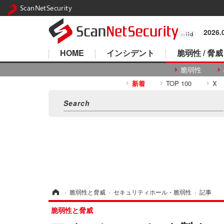
ScanNetSecurity
2026
HOME
インシデント
脆弱性 / 脅威
脆弱性
新着
TOP 100
X
ホーム
›
脆弱性と脅威
›
セキュリティホール・脆弱性
›
記事
脆弱性と脅威