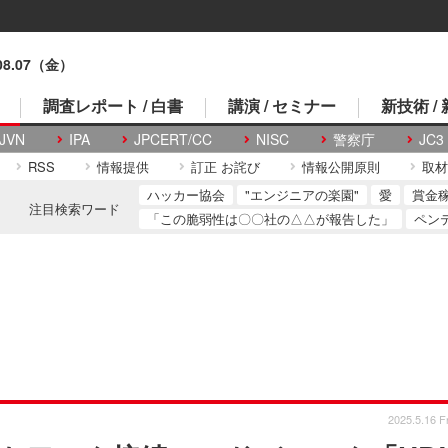
.08.07（金）
調査レポート / 白書
講演 / セミナー
新技術 /
JVN
IPA
JPCERT/CC
NISC
警察庁
JC3
RSS
情報提供
訂正 お詫び
情報公開原則
取材
ハッカー協会
"エンジニアの楽園"
愛
賞金
注目検索ワード
「この脆弱性は〇〇社の△△が報告した」
ペン
2025.5.16 Fr