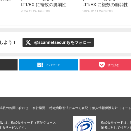
LT1/EX に複数の脆弱性
LT1/EX に複数の脆弱性
2024.12.24 Tue 8:00
2024.12.11 Wed 8:00
ローしよう！
@scannetsecurityをフォロー
ブックマーク
後で読む
掲載のお問い合わせ
会社概要
特定商取引法に基づく表記
個人情報保護方針
イー
ecurity は、株式会社イード（東証グロース
株式会社イードは、
するサービスです。
業者に対して付与さ