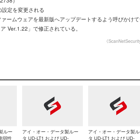
2738）
の設定を変更される
ファームウェアを最新版へアップデートするよう呼びかけて
 Ver.1.22」で修正されている。
《ScanNetSecuri
製ルー
アイ・オー・データ製ルー
アイ・オー・データ製ル
の脆弱性
タ UD-LT1 および UD-
タ UD-LT1 および UD-