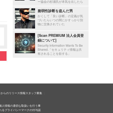
ー協会の杉浦氏が本気を出したら
脆弱性診断を盗んだ男
かくして「良い診断」の定義が気
づいたらいつの間にかすっかり別
物に交換されていた
[Scan PREMIUM 法人会員登
録について]
Security Information Wants To Be
Shared.「セキュリティ情報は共
有されることを欲する」
ドからのリリース情報
スタッフ募集
個人情報の適切な取扱いを行う事
れるプライバシーマークの付与認