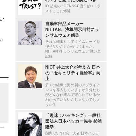
ID 起点の “ HENNGE流 ” ゼロトラ
ストここに爆誕
い
自動車部品メーカー
NITTAN、決算開示目前にラ
ンサムウェア感染
ty》
それは朝出社してタイムカードを
押せないことからはじまった。
NITTAN vs ランサムウェア 戦い全
記録
NICT 井上大介が考える 日本
の「セキュリティ自給率」向
上
多くの組織で海外製のアプライア
ンスを導入していますが自分たち
がどんな仕組みで守られているか
わかっていないんじゃないでしょ
うか？
「趣味：ハッキング」一般社
団法人日本ハッカー協会 杉浦
隆幸
ー
国内 OSINT 第一人者 日本ハッカ