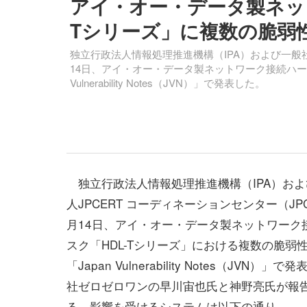
アイ・オー・データ製ネッ
Tシリーズ」に複数の脆弱
独立行政法人情報処理推進機構（IPA）および一般社団
14日、アイ・オー・データ製ネットワーク接続ハード
Vulnerability Notes（JVN）」で発表した。
独立行政法人情報処理推進機構（IPA）およ
人JPCERT コーディネーションセンター（JPC
月14日、アイ・オー・データ製ネットワーク
スク「HDL-Tシリーズ」における複数の脆弱
「Japan Vulnerability Notes（JVN）
社ゼロゼロワンの早川宙也氏と神野亮氏が報
る。影響を受けるシステムは以下の通り。