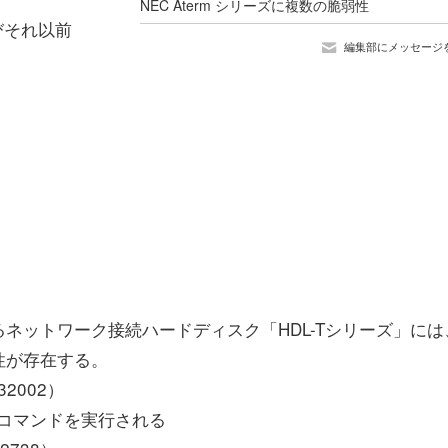
NEC Aterm シリーズに複数の脆弱性
よびそれ以前
編集部にメッセージ
ットワーク接続ハードディスク「HDL-Tシリーズ」には
性が存在する。
2002）
コマンドを実行される