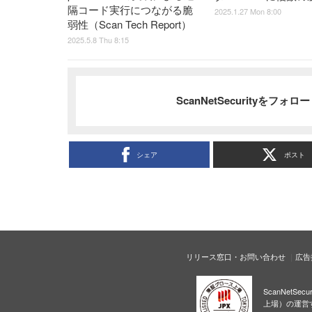
隔コード実行につながる脆
2025.1.27 Mon 8:00
弱性（Scan Tech Report）
2025.5.8 Thu 8:15
ScanNetSecurityをフォ
シェア
ポスト
リリース窓口・お問い合わせ
広告
ScanNetS
上場）の運営