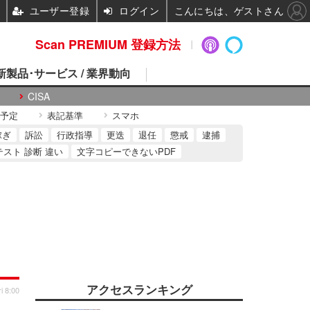
ユーザー登録
ログイン
こんにちは、ゲストさん
Scan PREMIUM 登録方法
 新製品･サービス / 業界動向
CISA
予定
表記基準
スマホ
稼ぎ
訴訟
行政指導
更迭
退任
懲戒
逮捕
テスト 診断 違い
文字コピーできないPDF
アクセスランキング
i 8:00