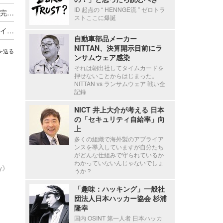
ID 起点の “ HENNGE流 ” ゼロトラ
セシール、再発防止のため業務委託先の見直しを完了し選定基準と管理も強化
ストここに爆誕
オーミケンシへのランサムウェア攻撃、リークサイト上に社名等が掲載されるも盗取されたとされる実データは公開されず
自動車部品メーカー
NITTAN、決算開示目前にラ
を送る
ンサムウェア感染
それは朝出社してタイムカードを
押せないことからはじまった。
NITTAN vs ランサムウェア 戦い全
記録
NICT 井上大介が考える 日本
の「セキュリティ自給率」向
上
多くの組織で海外製のアプライア
ンスを導入していますが自分たち
がどんな仕組みで守られているか
わかっていないんじゃないでしょ
ty》
うか？
「趣味：ハッキング」一般社
団法人日本ハッカー協会 杉浦
隆幸
国内 OSINT 第一人者 日本ハッカ