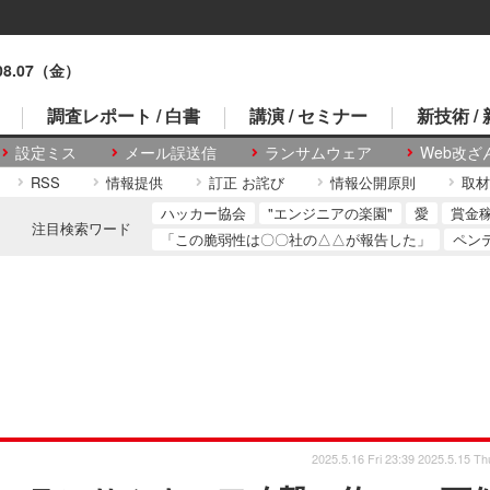
.08.07（金）
調査レポート / 白書
講演 / セミナー
新技術 /
設定ミス
メール誤送信
ランサムウェア
Web改ざ
RSS
情報提供
訂正 お詫び
情報公開原則
取材
ハッカー協会
"エンジニアの楽園"
愛
賞金
注目検索ワード
「この脆弱性は〇〇社の△△が報告した」
ペン
2025.5.16 Fri 23:39
2025.5.15 Th