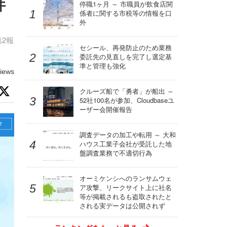
件
停職1ヶ月 ～ 市職員が飲食店関
係者に関する市税等の情報を口
外
2報
セシール、再発防止のため業務
委託先の見直しを完了し選定基
準と管理も強化
iews
クルーズ船で「勇者」が船出 ～
52社100名が参加、Cloudbaseユ
ーザー会開催報告
調査データの加工や転用 ～ 大和
ハウス工業子会社が受託した地
盤調査業務で不適切行為
オーミケンシへのランサムウェ
ア攻撃、リークサイト上に社名
等が掲載されるも盗取されたと
される実データは公開されず