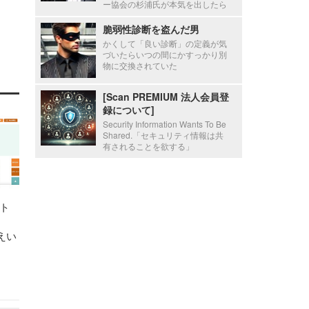
ー協会の杉浦氏が本気を出したら
脆弱性診断を盗んだ男
かくして「良い診断」の定義が気
づいたらいつの間にかすっかり別
物に交換されていた
[Scan PREMIUM 法人会員登
録について]
Security Information Wants To Be
Shared.「セキュリティ情報は共
有されることを欲する」
ト
えい