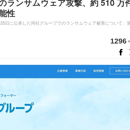
ランサムウェア攻撃、約 510 万
能性
25日に公表した同社グループでのランサムウェア被害について、第
1296
v