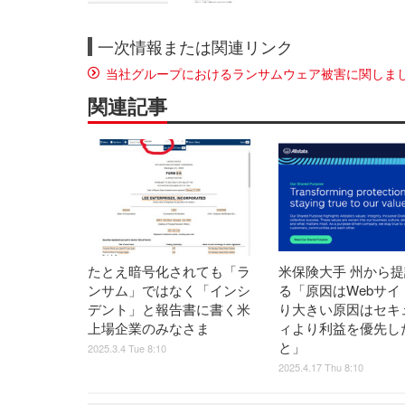
一次情報または関連リンク
当社グループにおけるランサムウェア被害に関しまして
関連記事
たとえ暗号化されても「ラ
米保険大手 州から
ンサム」ではなく「インシ
る「原因はWebサイ
デント」と報告書に書く米
り大きい原因はセキ
上場企業のみなさま
ィより利益を優先し
と」
2025.3.4 Tue 8:10
2025.4.17 Thu 8:10