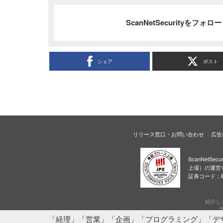
ScanNetSecurityをフォ
シェア
ポスト
リリース窓口・お問い合わせ
広告
ScanNetS
上場）の運営
証券コード：6
紹介し
当
「経理」「営業」「企画」「プログラミング」「デ