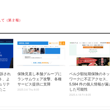
（第 2 報）
提訴され
保険見直し本舗グループに
ベル少額短期保険のネッ
ト、よ
ランサムウェア攻撃、各種
ワークに不正アクセス、
ュリテ
サービス提供に支障
5,584 件の個人情報が漏
たこ
した可能性
2025.3.6 Thu 8:05
2025.4.18 Fri 8:05