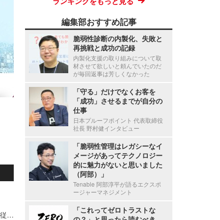
ランキングをもっと見る
編集部おすすめ記事
脆弱性診断の内製化、失敗と
再挑戦と成功の記録
内製化支援の取り組みについて取
材させて欲しいと頼んでいたのだ
が毎回返事は芳しくなかった
「守る」だけでなくお客を
「成功」させるまでが自分の
仕事
日本プルーフポイント 代表取締役
社長 野村健インタビュー
「脆弱性管理はレガシーなイ
メージがあってテクノロジー
的に魅力がないと思いました
（阿部）」
Tenable 阿部淳平が語るエクスポ
ージャーマネジメント
「これってゼロトラストな
新エフエイコムにランサムウェア攻撃、取引先の従業員に関する個人情報が漏えいした可能性
の？」と思ったら読むべき