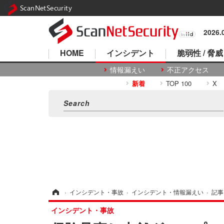
ScanNetSecurity
2026
HOME
インシデント
脆弱性 / 脅威
情報漏えい
不正アクセス
新着
TOP 100
X
ホーム
›
インシデント・事故
›
インシデント・情報漏えい
›
記事
インシデント・事故