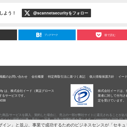
ローしよう！
@scannetsecurityをフォロー
ブックマーク
後で読む
掲載のお問い合わせ
会社概要
特定商取引法に基づく表記
個人情報保護方針
イー
ecurity は、株式会社イード（東証グロース
株式会社イードは、
するサービスです。
業者に対して付与さ
038
定を受けています。
た商品/サービスを購入、契約した場合に、売上の一部が弊社サイトに還元されることがあ
サイトに掲載の記事・見出し・写真・画像の無断転載を禁じます。Copyright © 2026 IID, In
ザイン」と並ぶ、事業で成功するためのビジネスセンスが「セキュ