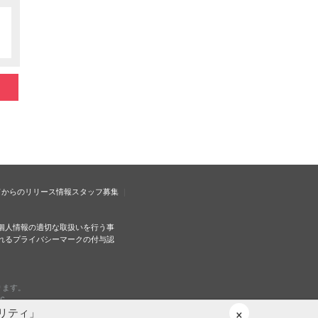
ドからのリリース情報
スタッフ募集
個人情報の適切な取扱いを行う事
れるプライバシーマークの付与認
ります。
c.
×
リティ」