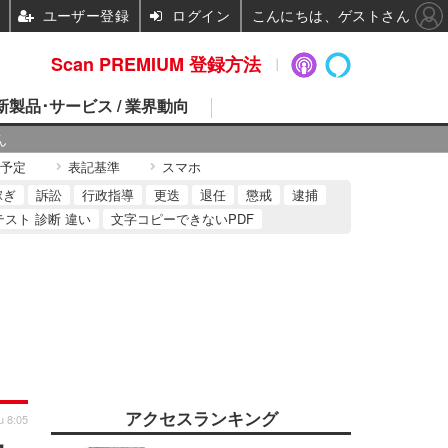
ユーザー登録
ログイン
こんにちは、ゲストさん
Scan PREMIUM 登録方法
 新製品･サービス / 業界動向
ん
予定
表記基準
スマホ
稼ぎ
訴訟
行政指導
更迭
退任
懲戒
逮捕
テスト 診断 違い
文字コピーできないPDF
アクセスランキング
u 8:05