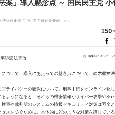
案」導入懸念点 ～ 国民民主党 小
訟法等改正案についての質疑を発表した。
150
v
編集部にメッセージ
刑事訴訟法等改
について、導入にあたっての懸念点について、鈴木馨祐法
プライバシーの確保について、刑事手続をオンライン化し
するようになると、それらの機密情報がサイバー攻撃や不正
・検察や裁判所のシステムの情報セキュリティ対策は万全と
クセスを防ぐために、具体的にどのような対策を講じている