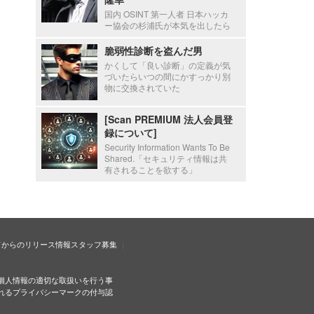
国内 OSINT 第一人者 日本ハッカ
ー協会の杉浦氏が本気を出したら
脆弱性診断を盗んだ男
かくして「良い診断」の定義が気
づいたらいつの間にかすっかり別
物に交換されていた
[Scan PREMIUM 法人会員登
録について]
Security Information Wants To Be
Shared.「セキュリティ情報は共
有されることを欲する」
ドからのリリース情報
スタッフ募集
個人情報の適切な取扱いを行う事
れるプライバシーマークの付与認