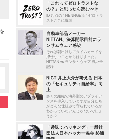
「これってゼロトラストな
の？」と思ったら読むべき
ID 起点の “ HENNGE流 ” ゼロトラ
ストここに爆誕
を
自動車部品メーカー
NITTAN、決算開示目前にラ
ンサムウェア感染
それは朝出社してタイムカードを
押せないことからはじまった。
NITTAN vs ランサムウェア 戦い全
記録
NICT 井上大介が考える 日本
の「セキュリティ自給率」向
上
多くの組織で海外製のアプライア
ンスを導入していますが自分たち
がどんな仕組みで守られているか
わかっていないんじゃないでしょ
うか？
「趣味：ハッキング」一般社
団法人日本ハッカー協会 杉浦
隆幸