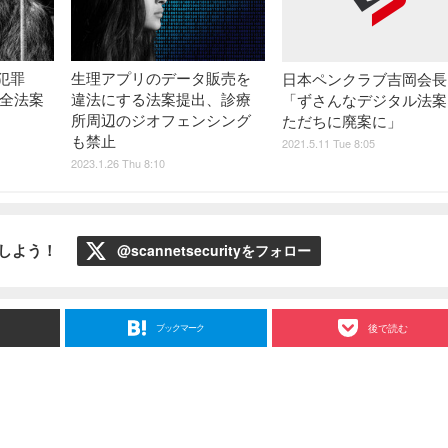
犯罪
生理アプリのデータ販売を
日本ペンクラブ吉岡会長
安全法案
違法にする法案提出、診療
「ずさんなデジタル法案
所周辺のジオフェンシング
ただちに廃案に」
も禁止
2021.5.11 Tue 8:05
2023.1.26 Thu 8:10
ローしよう！
@scannetsecurityをフォロー
ブックマーク
後で読む