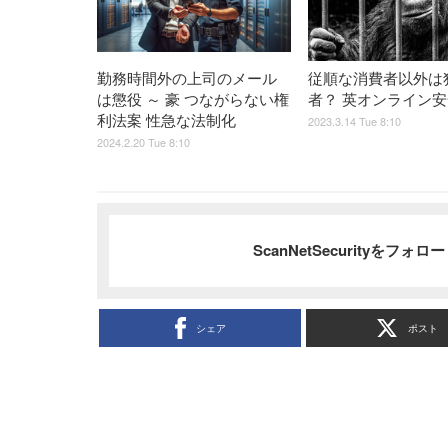
勤務時間外の上司のメール
従順な消費者以外は
は懲役 ～ 豪 つながらない権
者？ 英オンライン
利法案 性急な法制化
2023.3.14 Tue 8:10
2024.2.20 Tue 8:10
ScanNetSecurityをフォ
シェア
ポスト