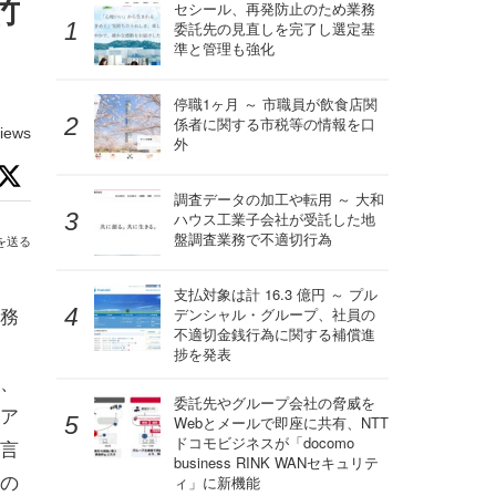
竹
セシール、再発防止のため業務
委託先の見直しを完了し選定基
準と管理も強化
停職1ヶ月 ～ 市職員が飲食店関
係者に関する市税等の情報を口
iews
外
調査データの加工や転用 ～ 大和
ハウス工業子会社が受託した地
盤調査業務で不適切行為
を送る
支払対象は計 16.3 億円 ～ プル
務
デンシャル・グループ、社員の
不適切金銭行為に関する補償進
捗を発表
、
委託先やグループ会社の脅威を
ア
Webとメールで即座に共有、NTT
ドコモビジネスが「docomo
言
business RINK WANセキュリテ
の
ィ」に新機能