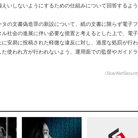
漏えいしないようにするための仕組みについて回答するよう
タの文書偽造罪の新設について、紙の文書に限らず電子フ
タル社会の進展に伴い必要な措置と考えるとした上で、電子
上に安易に投稿された軽微な違反に対し、過度な処罰が行
した使われ方が行われないよう、運用面での監督やガイドラ
。
《ScanNetSecuri