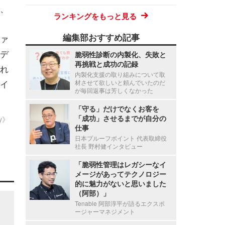
、
ランキングをもっと見る
編集部おすすめ記事
ァ
デ
脆弱性診断の内製化、失敗と
再挑戦と成功の記録
われ
内製化支援の取り組みについて取
イ
材させて欲しいと頼んでいたのだ
が毎回返事は芳しくなかった
「守る」だけでなくお客を
「成功」させるまでが自分の
ty》
仕事
日本プルーフポイント 代表取締役
社長 野村健インタビュー
「脆弱性管理はレガシーなイ
メージがあってテクノロジー
的に魅力がないと思いました
（阿部）」
Tenable 阿部淳平が語るエクスポ
ージャーマネジメント