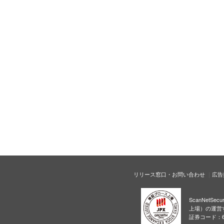
リリース窓口・お問い合わせ
広告
ScanNetS
上場）の運営
証券コード：6