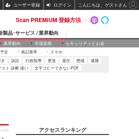
ユーザー登録
ログイン
こんにちは、ゲストさん
Scan PREMIUM 登録方法
 新製品･サービス / 業界動向
業界動向
市場規模
セキュリティとお金
予定
表記基準
スマホ
稼ぎ
訴訟
行政指導
更迭
退任
懲戒
逮捕
テスト 診断 違い
文字コピーできないPDF
アクセスランキング
e 8:00