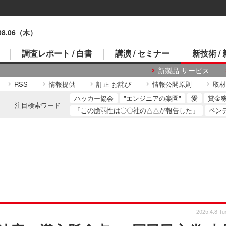
.08.06（木）
調査レポート / 白書
講演 / セミナー
新技術 /
新製品 サービス
RSS
情報提供
訂正 お詫び
情報公開原則
取材
ハッカー協会
"エンジニアの楽園"
愛
賞金
注目検索ワード
「この脆弱性は〇〇社の△△が報告した」
ペン
2025.4.8 Tu