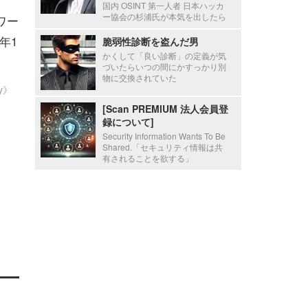
国内 OSINT 第一人者 日本ハッカ
ー協会の杉浦氏が本気を出したら
ワー
年1
脆弱性診断を盗んだ男
かくして「良い診断」の定義が気
づいたらいつの間にかすっかり別
物に交換されていた
ty》
[Scan PREMIUM 法人会員登
録について]
Security Information Wants To Be
Shared.「セキュリティ情報は共
有されることを欲する」