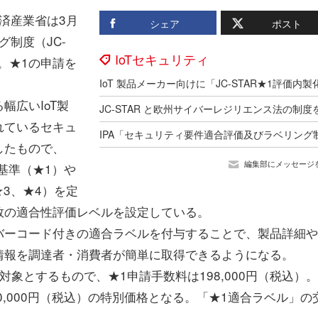
済産業省は3月
シェア
ポスト
グ制度（JC-
IoTセキュリティ
。★1の申請を
広いIoT製
れているセキュ
したもので、
編集部にメッセージ
基準（★1）や
★3、★4）を定
数の適合性評価レベルを設定している。
ーコード付きの適合ラベルを付与することで、製品詳細や
情報を調達者・消費者が簡単に取得できるようになる。
象とするもので、★1申請手数料は198,000円（税込）
10,000円（税込）の特別価格となる。「★1適合ラベル」の