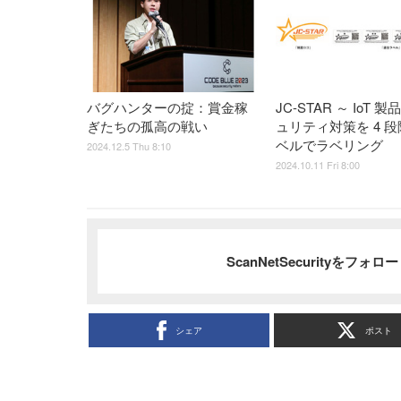
バグハンターの掟：賞金稼
JC-STAR ～ IoT 
ぎたちの孤高の戦い
ュリティ対策を 4 
ベルでラベリング
2024.12.5 Thu 8:10
2024.10.11 Fri 8:00
ScanNetSecurityをフォ
シェア
ポスト