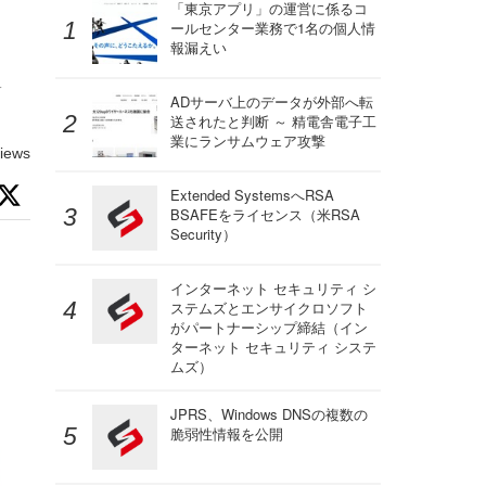
「東京アプリ」の運営に係るコ
ールセンター業務で1名の個人情
報漏えい
-
ADサーバ上のデータが外部へ転
送されたと判断 ～ 精電舎電子工
業にランサムウェア攻撃
iews
Extended SystemsへRSA
BSAFEをライセンス（米RSA
Security）
インターネット セキュリティ シ
ステムズとエンサイクロソフト
がパートナーシップ締結（イン
ターネット セキュリティ システ
ムズ）
JPRS、Windows DNSの複数の
脆弱性情報を公開