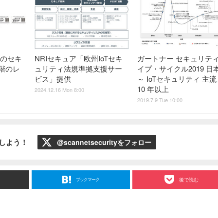
製品のセキ
NRIセキュア「欧州IoTセキ
ガートナー セキュリティ
段階のレ
ュリティ法規準拠支援サー
イプ・サイクル2019 日
ビス」提供
～ IoTセキュリティ 主
10 年以上
2024.12.16 Mon 8:00
2019.7.9 Tue 10:00
ローしよう！
@scannetsecurityをフォロー
ブックマーク
後で読む