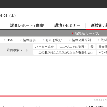
.08.08（土）
調査レポート / 白書
講演 / セミナー
新技術 /
新製品 サービス
RSS
情報提供
訂正 お詫び
情報公開原則
取材
ハッカー協会
"エンジニアの楽園"
愛
賞金
注目検索ワード
「この脆弱性は〇〇社の△△が報告した」
ペン
2025.4.4 Fr