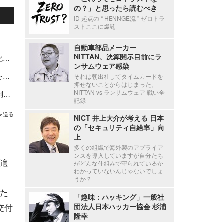
の？」と思ったら読むべき
ID 起点の “ HENNGE流 ” ゼロトラ
ストここに爆誕
自動車部品メーカー
NITTAN、決算開示目前にラ
IoT 製品メーカー向けに「JC-STAR★1評価内製化支援コース」を新設、9 / 18 セミナー開催
ンサムウェア感染
JC-STAR と欧州サイバーレジリエンス法の制度を比較
それは朝出社してタイムカードを
押せないことからはじまった。
NITTAN vs ランサムウェア 戦い全
IPA「セキュリティ要件適合評価及びラベリング制度 (JC-STAR) 通信機器 ★３セキュリティ要件」公開
記録
を送る
NICT 井上大介が考える 日本
の「セキュリティ自給率」向
上
多くの組織で海外製のアプライア
ンスを導入していますが自分たち
適
がどんな仕組みで守られているか
わかっていないんじゃないでしょ
うか？
。た
「趣味：ハッキング」一般社
交付
団法人日本ハッカー協会 杉浦
隆幸