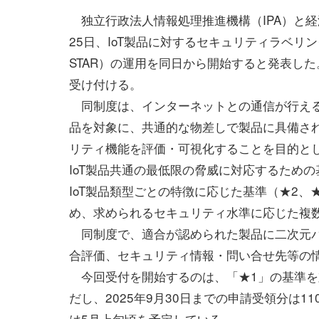
独立行政法人情報処理推進機構（IPA）と経
25日、IoT製品に対するセキュリティラベリン
STAR）の運用を同日から開始すると発表した
受け付ける。
同制度は、インターネットとの通信が行える幅
品を対象に、共通的な物差しで製品に具備さ
リティ機能を評価・可視化することを目的と
IoT製品共通の最低限の脅威に対応するための
IoT製品類型ごとの特徴に応じた基準（★2、
め、求められるセキュリティ水準に応じた複
同制度で、適合が認められた製品に二次元バ
合評価、セキュリティ情報・問い合せ先等の
今回受付を開始するのは、「★1」の基準を対
だし、2025年9月30日までの申請受領分は1
は5月上旬頃を予定している。