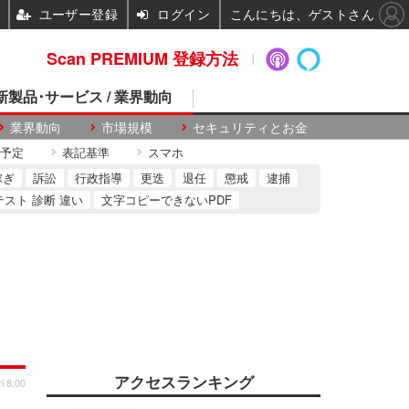
ユーザー登録
ログイン
こんにちは、ゲストさん
Scan PREMIUM 登録方法
 新製品･サービス / 業界動向
業界動向
市場規模
セキュリティとお金
予定
表記基準
スマホ
稼ぎ
訴訟
行政指導
更迭
退任
懲戒
逮捕
テスト 診断 違い
文字コピーできないPDF
アクセスランキング
i 8:00