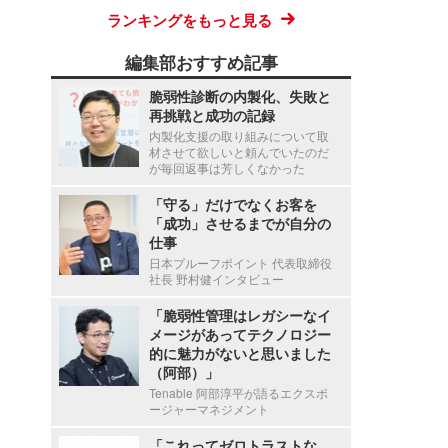
ランキングをもっと見る
編集部おすすめ記事
脆弱性診断の内製化、失敗と
再挑戦と成功の記録
内製化支援の取り組みについて取
材させて欲しいと頼んでいたのだ
が毎回返事は芳しくなかった
「守る」だけでなくお客を
「成功」させるまでが自分の
仕事
日本プルーフポイント 代表取締役
社長 野村健インタビュー
「脆弱性管理はレガシーなイ
メージがあってテクノロジー
的に魅力がないと思いました
（阿部）」
Tenable 阿部淳平が語るエクスポ
ージャーマネジメント
「これってゼロトラストな