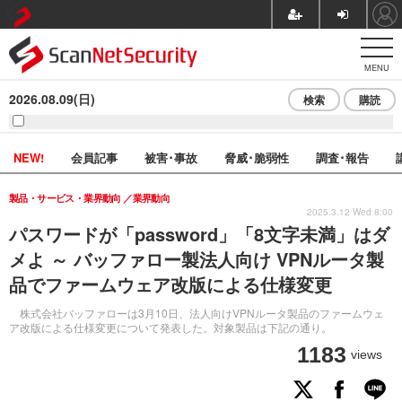
MENU
2026.08.09(日)
検索
購読
NEW!
会員記事
被害･事故
脅威･脆弱性
調査･報告
製品・サービス・業界動向
業界動向
2025.3.12 Wed 8:00
パスワードが「password」「8文字未満」はダ
メよ ～ バッファロー製法人向け VPNルータ製
品でファームウェア改版による仕様変更
株式会社バッファローは3月10日、法人向けVPNルータ製品のファームウェ
ア改版による仕様変更について発表した。対象製品は下記の通り。
1183
views