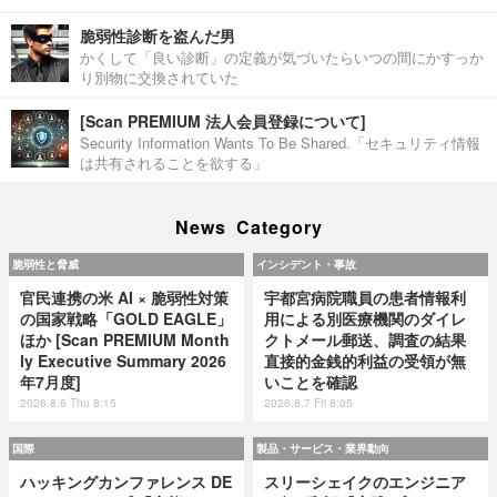
脆弱性診断を盗んだ男
かくして「良い診断」の定義が気づいたらいつの間にかすっか
り別物に交換されていた
[Scan PREMIUM 法人会員登録について]
Security Information Wants To Be Shared.「セキュリティ情報
は共有されることを欲する」
News Category
脆弱性と脅威
インシデント・事故
官民連携の米 AI × 脆弱性対策
宇都宮病院職員の患者情報利
の国家戦略「GOLD EAGLE」
用による別医療機関のダイレ
ほか [Scan PREMIUM Month
クトメール郵送、調査の結果
ly Executive Summary 2026
直接的金銭的利益の受領が無
年7月度]
いことを確認
2026.8.6 Thu 8:15
2026.8.7 Fri 8:05
国際
製品・サービス・業界動向
ハッキングカンファレンス DE
スリーシェイクのエンジニア