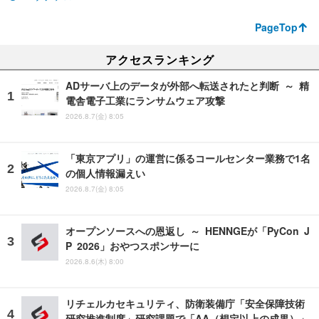
PageTop
アクセスランキング
ADサーバ上のデータが外部へ転送されたと判断 ～ 精
電舎電子工業にランサムウェア攻撃
2026.8.7(金) 8:05
「東京アプリ」の運営に係るコールセンター業務で1名
の個人情報漏えい
2026.8.7(金) 8:05
オープンソースへの恩返し ～ HENNGEが「PyCon J
P 2026」おやつスポンサーに
2026.8.6(木) 8:00
リチェルカセキュリティ、防衛装備庁「安全保障技術
研究推進制度」研究課題で「AA（想定以上の成果）」