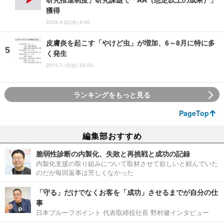
獲得
2026.4.22(水) 8:00
皮膚炎を起こす「やけど虫」が増加、6～8月に特に多
く発生
2013.7.12(金) 20:00
ランキングをもっと見る
PageTop
編集部おすすめ
脆弱性診断の内製化、失敗と再挑戦と成功の記録
内製化支援の取り組みについて取材させて欲しいと頼んでいた
のだが毎回返事は芳しくなかった
「守る」だけでなくお客を「成功」させるまでが自分の仕
事
日本プルーフポイント 代表取締役社長 野村健インタビュー