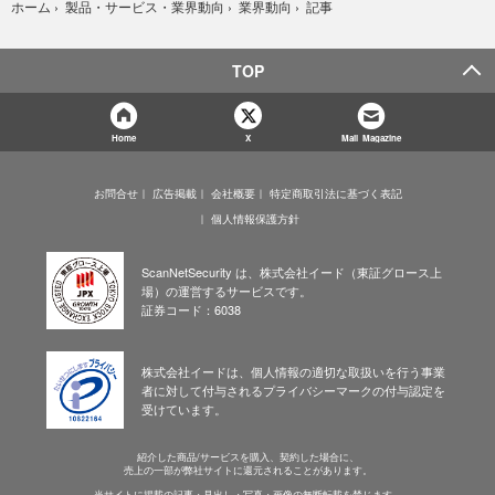
記事
ホーム
›
製品・サービス・業界動向
›
業界動向
›
TOP
Home
X
Mail Magazine
お問合せ
広告掲載
会社概要
特定商取引法に基づく表記
個人情報保護方針
ScanNetSecurity は、株式会社イード（東証グロース上
場）の運営するサービスです。
証券コード：6038
株式会社イードは、個人情報の適切な取扱いを行う事業
者に対して付与されるプライバシーマークの付与認定を
受けています。
紹介した商品/サービスを購入、契約した場合に、
売上の一部が弊社サイトに還元されることがあります。
当サイトに掲載の記事・見出し・写真・画像の無断転載を禁じます。