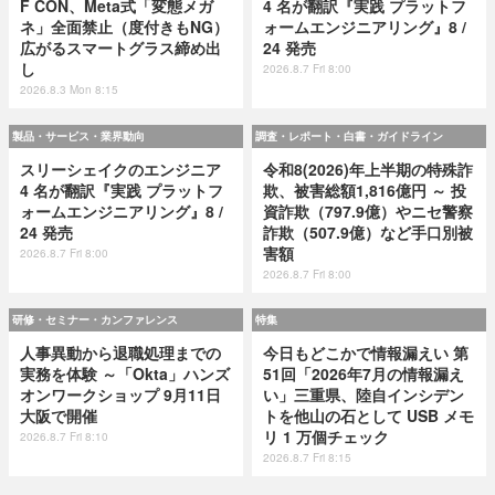
F CON、Meta式「変態メガ
4 名が翻訳『実践 プラットフ
ネ」全面禁止（度付きもNG）
ォームエンジニアリング』8 /
広がるスマートグラス締め出
24 発売
し
2026.8.7 Fri 8:00
2026.8.3 Mon 8:15
製品・サービス・業界動向
調査・レポート・白書・ガイドライン
スリーシェイクのエンジニア
令和8(2026)年上半期の特殊詐
4 名が翻訳『実践 プラットフ
欺、被害総額1,816億円 ～ 投
ォームエンジニアリング』8 /
資詐欺（797.9億）やニセ警察
24 発売
詐欺（507.9億）など手口別被
害額
2026.8.7 Fri 8:00
2026.8.7 Fri 8:00
研修・セミナー・カンファレンス
特集
人事異動から退職処理までの
今日もどこかで情報漏えい 第
実務を体験 ～「Okta」ハンズ
51回「2026年7月の情報漏え
オンワークショップ 9月11日
い」三重県、陸自インシデン
大阪で開催
トを他山の石として USB メモ
リ 1 万個チェック
2026.8.7 Fri 8:10
2026.8.7 Fri 8:15