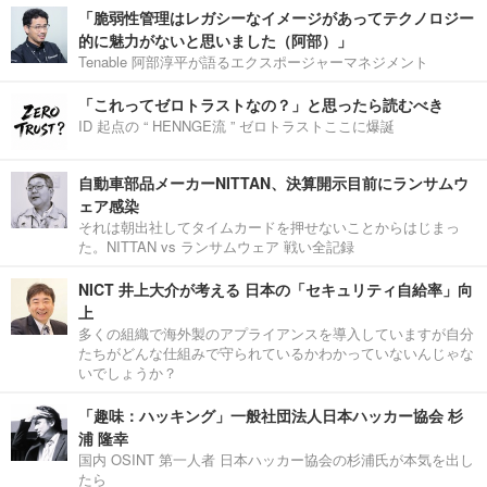
「脆弱性管理はレガシーなイメージがあってテクノロジー
的に魅力がないと思いました（阿部）」
Tenable 阿部淳平が語るエクスポージャーマネジメント
「これってゼロトラストなの？」と思ったら読むべき
ID 起点の “ HENNGE流 ” ゼロトラストここに爆誕
自動車部品メーカーNITTAN、決算開示目前にランサムウ
ェア感染
それは朝出社してタイムカードを押せないことからはじまっ
た。NITTAN vs ランサムウェア 戦い全記録
NICT 井上大介が考える 日本の「セキュリティ自給率」向
上
多くの組織で海外製のアプライアンスを導入していますが自分
たちがどんな仕組みで守られているかわかっていないんじゃな
いでしょうか？
「趣味：ハッキング」一般社団法人日本ハッカー協会 杉
浦 隆幸
国内 OSINT 第一人者 日本ハッカー協会の杉浦氏が本気を出し
たら