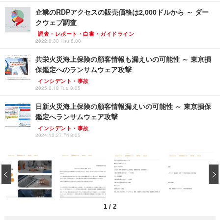
企業のRDPアクセスの販売価格は2,000ドルから ～ ダー
クウェブ調査
調査・レポート・白書・ガイドライン
2022.6.30 Thu 8:00
共栄火災海上保険の顧客情報も漏えいの可能性 ～ 東京損
保鑑定へのランサムウェア攻撃
インシデント・事故
2025.2.18 Tue 8:05
日新火災海上保険の顧客情報漏えいの可能性 ～ 東京損保
鑑定へランサムウェア攻撃
インシデント・事故
2024.12.27 Fri 8:05
‹
1
/
2