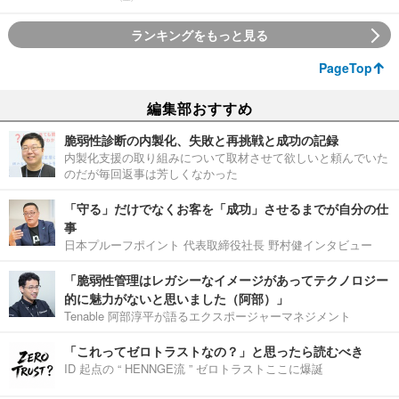
ランキングをもっと見る
PageTop
編集部おすすめ
脆弱性診断の内製化、失敗と再挑戦と成功の記録
内製化支援の取り組みについて取材させて欲しいと頼んでいた
のだが毎回返事は芳しくなかった
「守る」だけでなくお客を「成功」させるまでが自分の仕
事
日本プルーフポイント 代表取締役社長 野村健インタビュー
「脆弱性管理はレガシーなイメージがあってテクノロジー
的に魅力がないと思いました（阿部）」
Tenable 阿部淳平が語るエクスポージャーマネジメント
「これってゼロトラストなの？」と思ったら読むべき
ID 起点の “ HENNGE流 ” ゼロトラストここに爆誕