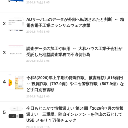
2026.8.7(金) 8:05
ADサーバ上のデータが外部へ転送されたと判断 ～ 精
電舎電子工業にランサムウェア攻撃
2026.8.7(金) 8:05
調査データの加工や転用 ～ 大和ハウス工業子会社が
受託した地盤調査業務で不適切行為
2026.8.5(水) 8:05
令和8(2026)年上半期の特殊詐欺、被害総額1,816億円
～ 投資詐欺（797.9億）やニセ警察詐欺（507.9億）な
ど手口別被害額
2026.8.7(金) 8:00
今日もどこかで情報漏えい 第51回「2026年7月の情報
漏えい」三重県、陸自インシデントを他山の石として
USB メモリ 1 万個チェック
2026.8.7(金) 8:15