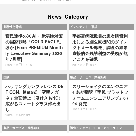
News Category
脆弱性と脅威
インシデント・事故
官民連携の米 AI × 脆弱性対策
宇都宮病院職員の患者情報利
の国家戦略「GOLD EAGLE」
用による別医療機関のダイレ
ほか [Scan PREMIUM Month
クトメール郵送、調査の結果
ly Executive Summary 2026
直接的金銭的利益の受領が無
年7月度]
いことを確認
2026.8.6 Thu 8:15
2026.8.7 Fri 8:05
国際
製品・サービス・業界動向
ハッキングカンファレンス DE
スリーシェイクのエンジニア
F CON、Meta式「変態メガ
4 名が翻訳『実践 プラットフ
ネ」全面禁止（度付きもNG）
ォームエンジニアリング』8 /
広がるスマートグラス締め出
24 発売
し
2026.8.7 Fri 8:00
2026.8.3 Mon 8:15
製品・サービス・業界動向
調査・レポート・白書・ガイドライン