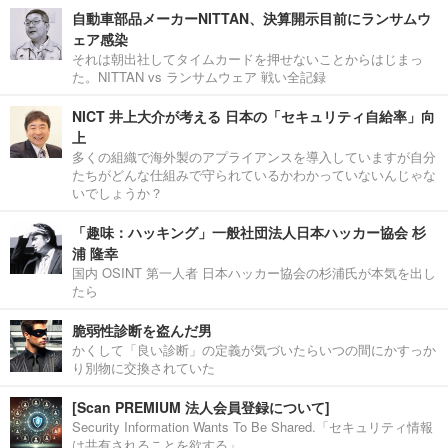
自動車部品メーカーNITTAN、決算開示目前にランサムウ
ェア感染
それは朝出社してタイムカードを押せないことからはじまっ
た。NITTAN vs ランサムウェア 戦い全記録
NICT 井上大介が考える 日本の「セキュリティ自給率」向
上
多くの組織で海外製のアプライアンスを導入していますが自分
たちがどんな仕組みで守られているかわかっていないんじゃな
いでしょうか？
「趣味：ハッキング」一般社団法人日本ハッカー協会 杉
浦 隆幸
国内 OSINT 第一人者 日本ハッカー協会の杉浦氏が本気を出し
たら
脆弱性診断を盗んだ男
かくして「良い診断」の定義が気づいたらいつの間にかすっか
り別物に交換されていた
[Scan PREMIUM 法人会員登録について]
Security Information Wants To Be Shared.「セキュリティ情報
は共有されることを欲する」