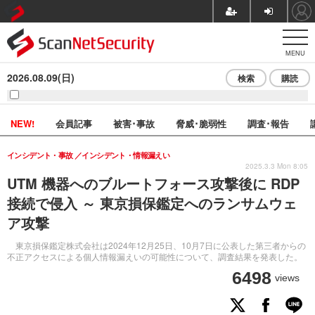
MENU
2026.08.09(日)
検索
購読
NEW!
会員記事
被害･事故
脅威･脆弱性
調査･報告
インシデント・事故
インシデント・情報漏えい
2025.3.3 Mon 8:05
UTM 機器へのブルートフォース攻撃後に RDP
接続で侵入 ～ 東京損保鑑定へのランサムウェ
ア攻撃
東京損保鑑定株式会社は2024年12月25日、10月7日に公表した第三者からの
不正アクセスによる個人情報漏えいの可能性について、調査結果を発表した。
6498
views