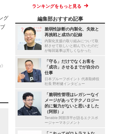
ランキングをもっと見る
ィング
編集部おすすめ記事
ブ
脆弱性診断の内製化、失敗と
再挑戦と成功の記録
内製化支援の取り組みについて取
材させて欲しいと頼んでいたのだ
が毎回返事は芳しくなかった
「守る」だけでなくお客を
ty》
「成功」させるまでが自分の
仕事
日本プルーフポイント 代表取締役
社長 野村健インタビュー
「脆弱性管理はレガシーなイ
メージがあってテクノロジー
的に魅力がないと思いました
（阿部）」
Tenable 阿部淳平が語るエクスポ
ージャーマネジメント
「これってゼロトラストな