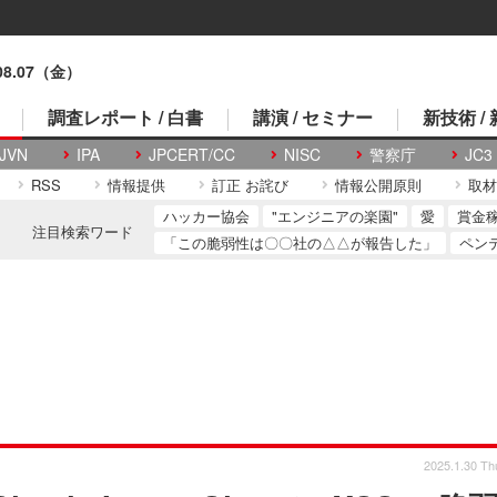
.08.07（金）
調査レポート / 白書
講演 / セミナー
新技術 /
JVN
IPA
JPCERT/CC
NISC
警察庁
JC3
RSS
情報提供
訂正 お詫び
情報公開原則
取材
ハッカー協会
"エンジニアの楽園"
愛
賞金
注目検索ワード
「この脆弱性は〇〇社の△△が報告した」
ペン
2025.1.30 Th