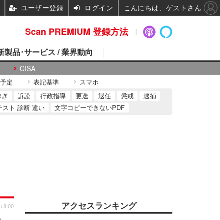
ユーザー登録
ログイン
こんにちは、ゲストさん
Scan PREMIUM 登録方法
 新製品･サービス / 業界動向
CISA
予定
表記基準
スマホ
稼ぎ
訴訟
行政指導
更迭
退任
懲戒
逮捕
テスト 診断 違い
文字コピーできないPDF
アクセスランキング
u 8:00