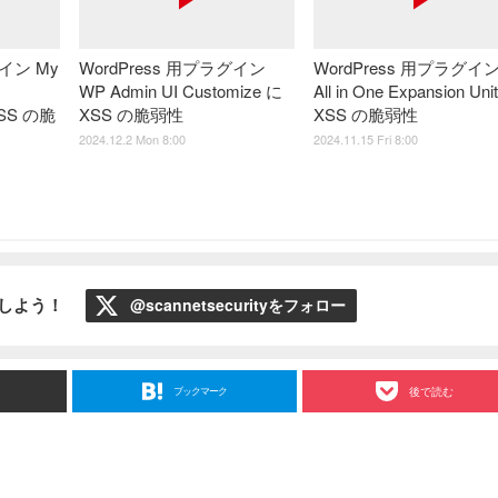
グイン My
WordPress 用プラグイン
WordPress 用プラグイン
WP Admin UI Customize に
All in One Expansion Uni
 XSS の脆
XSS の脆弱性
XSS の脆弱性
2024.12.2 Mon 8:00
2024.11.15 Fri 8:00
ローしよう！
@scannetsecurityをフォロー
ブックマーク
後で読む