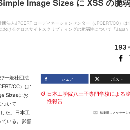
mple Image Sizes に XSS の脆
法人JPCERT コーディネーションセンター（JPCERT/CC）は
e Sizesにおけるクロスサイトスクリプティングの脆弱性について「Japan
193
v
び一般社団法
シェア
ポスト
ERT/CC）は1
日本工学院八王子専門学校による
e Sizesにお
性報告
について
」で発表した。日本工
編集部にメッセージ
っている。影響