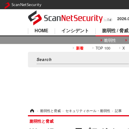
ScanNetSecurity
2026
HOME
インシデント
脆弱性 / 脅威
脆弱性
新着
TOP 100
X
ホーム
›
脆弱性と脅威
›
セキュリティホール・脆弱性
›
記事
脆弱性と脅威