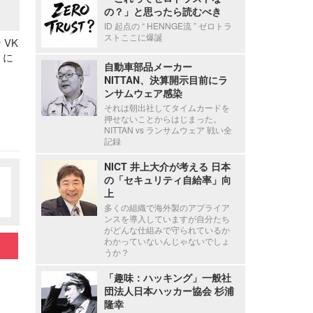
の？」と思ったら読むべき
ID 起点の “ HENNGE流 ” ゼロトラ
ストここに爆誕
 VK
t に
自動車部品メーカー
NITTAN、決算開示目前にラ
ンサムウェア感染
それは朝出社してタイムカードを
押せないことからはじまった。
NITTAN vs ランサムウェア 戦い全
記録
NICT 井上大介が考える 日本
の「セキュリティ自給率」向
上
多くの組織で海外製のアプライア
ンスを導入していますが自分たち
がどんな仕組みで守られているか
わかっていないんじゃないでしょ
うか？
「趣味：ハッキング」一般社
団法人日本ハッカー協会 杉浦
隆幸