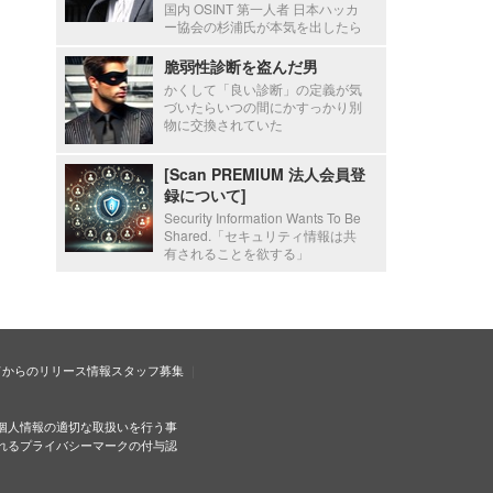
国内 OSINT 第一人者 日本ハッカ
ー協会の杉浦氏が本気を出したら
脆弱性診断を盗んだ男
かくして「良い診断」の定義が気
づいたらいつの間にかすっかり別
物に交換されていた
[Scan PREMIUM 法人会員登
録について]
Security Information Wants To Be
Shared.「セキュリティ情報は共
有されることを欲する」
ドからのリリース情報
スタッフ募集
個人情報の適切な取扱いを行う事
れるプライバシーマークの付与認