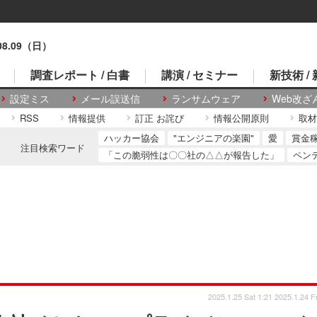
.08.09（日）
調査レポート / 白書
講演 / セミナー
新技術 /
設定ミス
メール誤送信
ランサムウェア
Web改ざ
RSS
情報提供
訂正 お詫び
情報公開原則
取材
ハッカー協会
"エンジニアの楽園"
愛
賞金
注目検索ワード
「この脆弱性は〇〇社の△△が報告した」
ペン
2025.1.25 Sat 1:21
2025.1.24 Fr