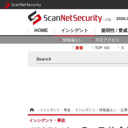
ScanNetSecurity
2026
HOME
インシデント
脆弱性 / 脅威
情報漏えい
不正アクセス
新着
TOP 100
X
ホーム
›
インシデント・事故
›
インシデント・情報漏えい
›
記事
インシデント・事故