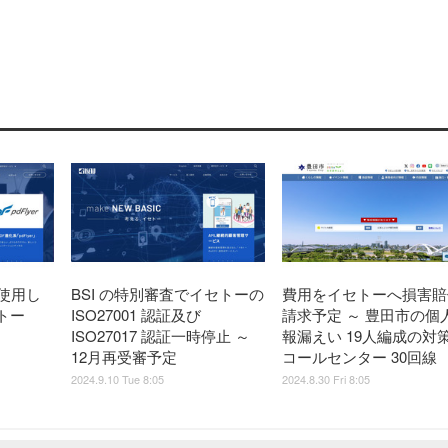
使用し
BSI の特別審査でイセトーの
費用をイセトーへ損害賠
トー
ISO27001 認証及び
請求予定 ～ 豊田市の個
ISO27017 認証一時停止 ～
報漏えい 19人編成の対
12月再受審予定
コールセンター 30回線
2024.9.10 Tue 8:05
2024.8.30 Fri 8:05