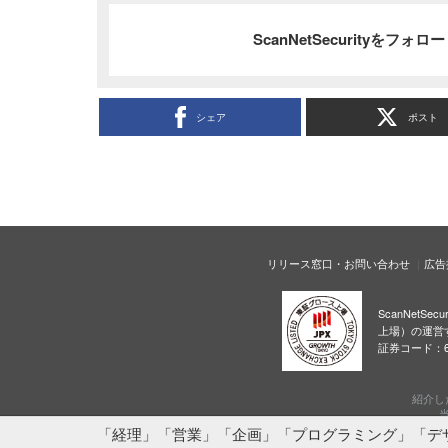
ScanNetSecurityをフォ
シェア
ポスト
リリース窓口・お問い合わせ
広告
ScanNetS
上場）の運営
証券コード：6
紹介し
当
「経理」「営業」「企画」「プログラミング」「デ