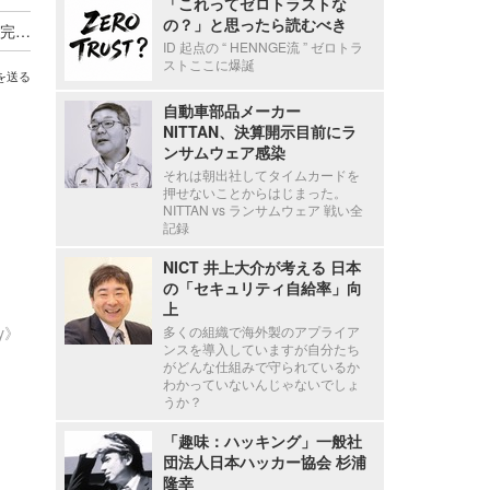
「これってゼロトラストな
の？」と思ったら読むべき
セシール、再発防止のため業務委託先の見直しを完了し選定基準と管理も強化
ID 起点の “ HENNGE流 ” ゼロトラ
ストここに爆誕
を送る
自動車部品メーカー
NITTAN、決算開示目前にラ
ンサムウェア感染
それは朝出社してタイムカードを
押せないことからはじまった。
NITTAN vs ランサムウェア 戦い全
記録
NICT 井上大介が考える 日本
の「セキュリティ自給率」向
上
多くの組織で海外製のアプライア
ty》
ンスを導入していますが自分たち
がどんな仕組みで守られているか
わかっていないんじゃないでしょ
うか？
「趣味：ハッキング」一般社
団法人日本ハッカー協会 杉浦
隆幸