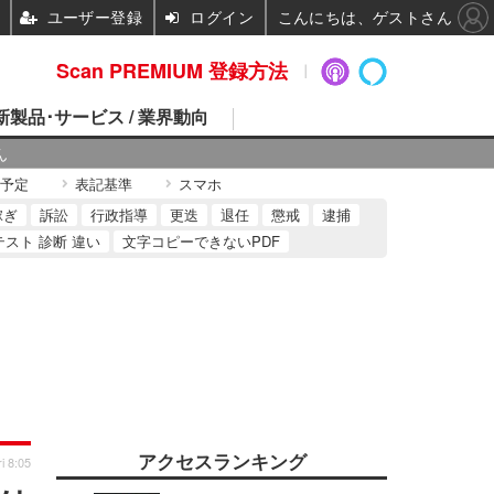
ユーザー登録
ログイン
こんにちは、ゲストさん
Scan PREMIUM 登録方法
 新製品･サービス / 業界動向
ん
予定
表記基準
スマホ
稼ぎ
訴訟
行政指導
更迭
退任
懲戒
逮捕
テスト 診断 違い
文字コピーできないPDF
アクセスランキング
i 8:05