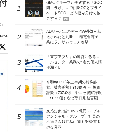
ク付
GMOグループが実践する「SOC
間コラボ」～ 商用SOCとプライ
ベートSOC、どう棲み分けて協
力する？
PR
た。
ADサーバ上のデータが外部へ転
iews
送されたと判断 ～ 精電舎電子工
業にランサムウェア攻撃
「東京アプリ」の運営に係るコ
ールセンター業務で1名の個人情
報漏えい
令和8(2026)年上半期の特殊詐
欺、被害総額1,816億円 ～ 投資
詐欺（797.9億）やニセ警察詐欺
（507.9億）など手口別被害額
支払対象は計 16.3 億円 ～ プル
デンシャル・グループ、社員の
不適切金銭行為に関する補償進
捗を発表