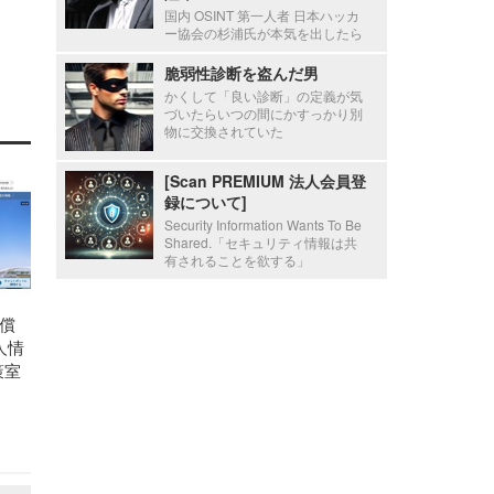
国内 OSINT 第一人者 日本ハッカ
ー協会の杉浦氏が本気を出したら
脆弱性診断を盗んだ男
かくして「良い診断」の定義が気
づいたらいつの間にかすっかり別
物に交換されていた
[Scan PREMIUM 法人会員登
録について]
Security Information Wants To Be
Shared.「セキュリティ情報は共
有されることを欲する」
償
人情
策室