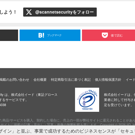
ローしよう！
@scannetsecurityをフォロー
ブックマーク
後で読む
掲載のお問い合わせ
会社概要
特定商取引法に基づく表記
個人情報保護方針
イー
ecurity は、株式会社イード（東証グロース
株式会社イードは、
するサービスです。
業者に対して付与さ
038
定を受けています。
た商品/サービスを購入、契約した場合に、売上の一部が弊社サイトに還元されることがあ
サイトに掲載の記事・見出し・写真・画像の無断転載を禁じます。Copyright © 2026 IID, In
ザイン」と並ぶ、事業で成功するためのビジネスセンスが「セキュ