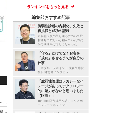
ランキングをもっと見る
編集部おすすめ記事
脆弱性診断の内製化、失敗と
再挑戦と成功の記録
内製化支援の取り組みについて取
材させて欲しいと頼んでいたのだ
が毎回返事は芳しくなかった
「守る」だけでなくお客を
「成功」させるまでが自分の
仕事
日本プルーフポイント 代表取締役
社長 野村健インタビュー
「脆弱性管理はレガシーなイ
メージがあってテクノロジー
的に魅力がないと思いました
（阿部）」
Tenable 阿部淳平が語るエクスポ
ADサーバ上のデータが外部へ転送されたと判断 ～ 精電舎電子工業にランサムウェア攻撃
ージャーマネジメント
新エフエイコムにランサムウェア攻撃、取引先の従業員に関する個人情報が漏えいした可能性