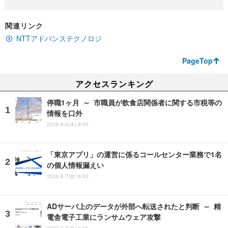
関連リンク
NTTアドバンステクノロジ
PageTop
アクセスランキング
停職1ヶ月 ～ 市職員が飲食店関係者に関する市税等の
情報を口外
2026.8.6(木) 8:05
「東京アプリ」の運営に係るコールセンター業務で1名
の個人情報漏えい
2026.8.7(金) 8:05
ADサーバ上のデータが外部へ転送されたと判断 ～ 精
電舎電子工業にランサムウェア攻撃