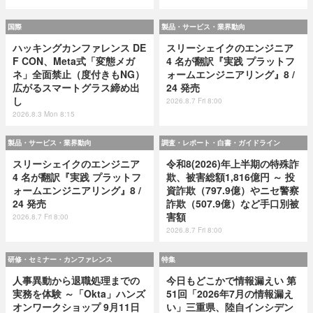
国際
製品・サービス・業界動向
ハッキングカンファレンス DE
スリーシェイクのエンジニア
F CON、Meta式「変態メガ
4 名が翻訳『実践 プラットフ
ネ」全面禁止（度付きもNG）
ォームエンジニアリング』8 /
広がるスマートグラス締め出
24 発売
し
2026.8.7 Fri 8:00
2026.8.3 Mon 8:15
製品・サービス・業界動向
調査・レポート・白書・ガイドライン
スリーシェイクのエンジニア
令和8(2026)年上半期の特殊詐
4 名が翻訳『実践 プラットフ
欺、被害総額1,816億円 ～ 投
ォームエンジニアリング』8 /
資詐欺（797.9億）やニセ警察
24 発売
詐欺（507.9億）など手口別被
害額
2026.8.7 Fri 8:00
2026.8.7 Fri 8:00
研修・セミナー・カンファレンス
特集
人事異動から退職処理までの
今日もどこかで情報漏えい 第
実務を体験 ～「Okta」ハンズ
51回「2026年7月の情報漏え
オンワークショップ 9月11日
い」三重県、陸自インシデン