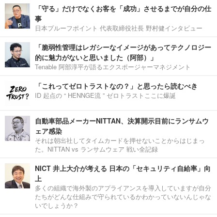
「守る」だけでなくお客を「成功」させるまでが自分の仕
事
日本プルーフポイント 代表取締役社長 野村健インタビュー
「脆弱性管理はレガシーなイメージがあってテクノロジー
的に魅力がないと思いました（阿部）」
Tenable 阿部淳平が語るエクスポージャーマネジメント
「これってゼロトラストなの？」と思ったら読むべき
ID 起点の “ HENNGE流 ” ゼロトラストここに爆誕
自動車部品メーカーNITTAN、決算開示目前にランサムウ
ェア感染
それは朝出社してタイムカードを押せないことからはじまっ
た。NITTAN vs ランサムウェア 戦い全記録
NICT 井上大介が考える 日本の「セキュリティ自給率」向
上
多くの組織で海外製のアプライアンスを導入していますが自分
たちがどんな仕組みで守られているかわかっていないんじゃな
いでしょうか？