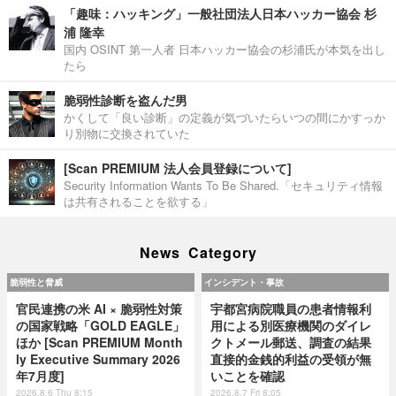
「趣味：ハッキング」一般社団法人日本ハッカー協会 杉
浦 隆幸
国内 OSINT 第一人者 日本ハッカー協会の杉浦氏が本気を出し
たら
脆弱性診断を盗んだ男
かくして「良い診断」の定義が気づいたらいつの間にかすっか
り別物に交換されていた
[Scan PREMIUM 法人会員登録について]
Security Information Wants To Be Shared.「セキュリティ情報
は共有されることを欲する」
News Category
脆弱性と脅威
インシデント・事故
官民連携の米 AI × 脆弱性対策
宇都宮病院職員の患者情報利
の国家戦略「GOLD EAGLE」
用による別医療機関のダイレ
ほか [Scan PREMIUM Month
クトメール郵送、調査の結果
ly Executive Summary 2026
直接的金銭的利益の受領が無
年7月度]
いことを確認
2026.8.6 Thu 8:15
2026.8.7 Fri 8:05