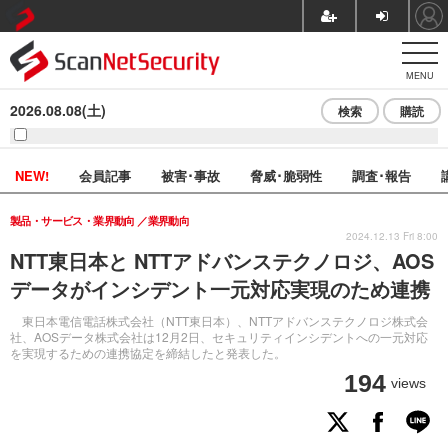
MENU
2026.08.08(土)
検索
購読
NEW!
会員記事
被害･事故
脅威･脆弱性
調査･報告
製品・サービス・業界動向
業界動向
2024.12.13 Fri 8:00
NTT東日本と NTTアドバンステクノロジ、AOS
データがインシデント一元対応実現のため連携
東日本電信電話株式会社（NTT東日本）、NTTアドバンステクノロジ株式会
社、AOSデータ株式会社は12月2日、セキュリティインシデントへの一元対応
を実現するための連携協定を締結したと発表した。
194
views