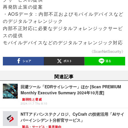
再発防止策の提案
・AOSデータ：内部不正およびモバイルデバイスなど
のデジタルフォレンジック
内部不正対応に必要なデジタルフォレンジックサービ
スの提供
モバイルデバイスなどのデジタルフォレンジック対応
《ScanNetSecurity》
シェア
ポスト
送る
関連記事
回避ツール「EDRサイレンサー」ほか [Scan PREMIUM
Monthly Executive Summary 2024年10月度]
脆弱性と脅威
2024.11.7 Thu 8:10
NTTアドバンステクノロジ、CyCraft の技術活用「AIサイ
バーインシデント分析官サービス」
製品・サービス・業界動向