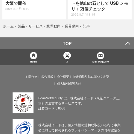
大阪で開催
トを他山の石として USB メモ
リ 1 万個チェック
2026.8.7 Fri 8:10
2026.8.7 Fri 8:15
記事
ホーム
›
製品・サービス・業界動向
›
業界動向
›
TOP
Home
X
Mail Magazine
お問合せ
広告掲載
会社概要
特定商取引法に基づく表記
個人情報保護方針
ScanNetSecurity は、株式会社イード（東証グロース上
場）の運営するサービスです。
証券コード：6038
株式会社イードは、個人情報の適切な取扱いを行う事業
者に対して付与されるプライバシーマークの付与認定を