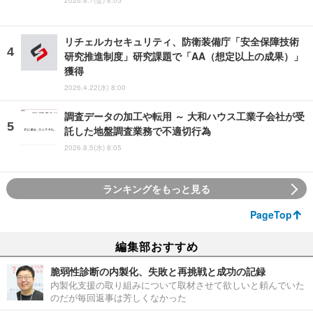
2026.8.7(金) 8:05
リチェルカセキュリティ、防衛装備庁「安全保障技術
研究推進制度」研究課題で「AA（想定以上の成果）」
獲得
2026.4.22(水) 8:00
調査データの加工や転用 ～ 大和ハウス工業子会社が受
託した地盤調査業務で不適切行為
2026.8.5(水) 8:05
ランキングをもっと見る
PageTop
編集部おすすめ
脆弱性診断の内製化、失敗と再挑戦と成功の記録
内製化支援の取り組みについて取材させて欲しいと頼んでいた
のだが毎回返事は芳しくなかった