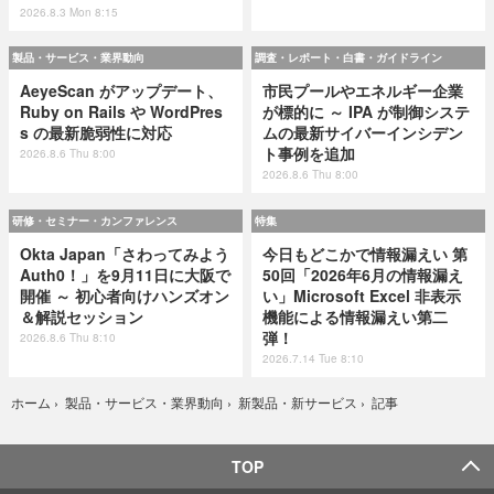
2026.8.3 Mon 8:15
製品・サービス・業界動向
調査・レポート・白書・ガイドライン
AeyeScan がアップデート、
市民プールやエネルギー企業
Ruby on Rails や WordPres
が標的に ～ IPA が制御システ
s の最新脆弱性に対応
ムの最新サイバーインシデン
ト事例を追加
2026.8.6 Thu 8:00
2026.8.6 Thu 8:00
研修・セミナー・カンファレンス
特集
Okta Japan「さわってみよう
今日もどこかで情報漏えい 第
Auth0！」を9月11日に大阪で
50回「2026年6月の情報漏え
開催 ～ 初心者向けハンズオン
い」Microsoft Excel 非表示
＆解説セッション
機能による情報漏えい第二
弾！
2026.8.6 Thu 8:10
2026.7.14 Tue 8:10
記事
ホーム
›
製品・サービス・業界動向
›
新製品・新サービス
›
TOP