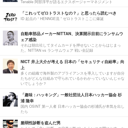
Tenable 阿部淳平が語るエクスポージャーマネジメント
「これってゼロトラストなの？」と思ったら読むべき
ID 起点の “ HENNGE流 ” ゼロトラストここに爆誕
自動車部品メーカーNITTAN、決算開示目前にランサムウ
ェア感染
それは朝出社してタイムカードを押せないことからはじまっ
た。NITTAN vs ランサムウェア 戦い全記録
NICT 井上大介が考える 日本の「セキュリティ自給率」向
上
多くの組織で海外製のアプライアンスを導入していますが自分
たちがどんな仕組みで守られているかわかっていないんじゃな
いでしょうか？
「趣味：ハッキング」一般社団法人日本ハッカー協会 杉
浦 隆幸
国内 OSINT 第一人者 日本ハッカー協会の杉浦氏が本気を出し
たら
脆弱性診断を盗んだ男