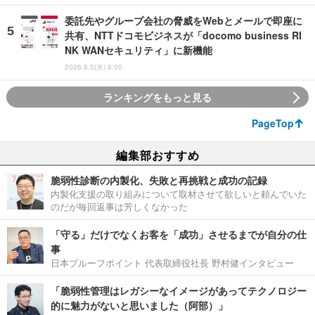
委託先やグループ会社の脅威をWebとメールで即座に
共有、NTTドコモビジネスが「docomo business RI
NK WANセキュリティ」に新機能
2026.8.5(水) 8:00
ランキングをもっと見る
PageTop
編集部おすすめ
脆弱性診断の内製化、失敗と再挑戦と成功の記録
内製化支援の取り組みについて取材させて欲しいと頼んでいた
のだが毎回返事は芳しくなかった
「守る」だけでなくお客を「成功」させるまでが自分の仕
事
日本プルーフポイント 代表取締役社長 野村健インタビュー
「脆弱性管理はレガシーなイメージがあってテクノロジー
的に魅力がないと思いました（阿部）」