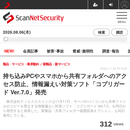
MENU
2026.08.06(木)
検索
購読
NEW!
会員記事
被害･事故
脅威･脆弱性
調査･報告
製品・サービス・業界動向
新製品・新サービス
2024.11.22 Fri 8:00
持ち込みPCやスマホから共有フォルダへのアク
セス防止、情報漏えい対策ソフト「コプリガー
ド Ver.7.0」発売
株式会社ティエスエスリンクは11月11日、サーバやパソコンから共有ファイ
ルのコピーを禁止する情報漏えい対策ソフト「コプリガード Ver.7.0」を同日か
ら発売すると発表した。新製品「共有フォルダー保護拡張オプション」も同日
発売している。
312
views