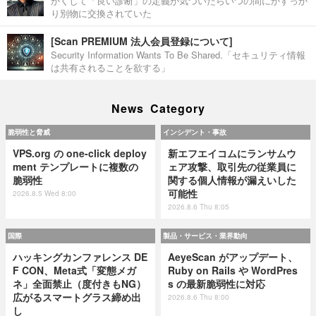
かくして「良い診断」の定義が気づいたらいつの間にかすっか
り別物に交換されていた
[Scan PREMIUM 法人会員登録について]
Security Information Wants To Be Shared.「セキュリティ情報
は共有されることを欲する」
News Category
脆弱性と脅威
インシデント・事故
VPS.org の one-click deploy
新エフエイコムにランサムウ
ment テンプレートに複数の
ェア攻撃、取引先の従業員に
脆弱性
関する個人情報が漏えいした
可能性
2026.8.5 Wed 8:00
2026.8.6 Thu 8:05
国際
製品・サービス・業界動向
ハッキングカンファレンス DE
AeyeScan がアップデート、
F CON、Meta式「変態メガ
Ruby on Rails や WordPres
ネ」全面禁止（度付きもNG）
s の最新脆弱性に対応
広がるスマートグラス締め出
2026.8.6 Thu 8:00
し