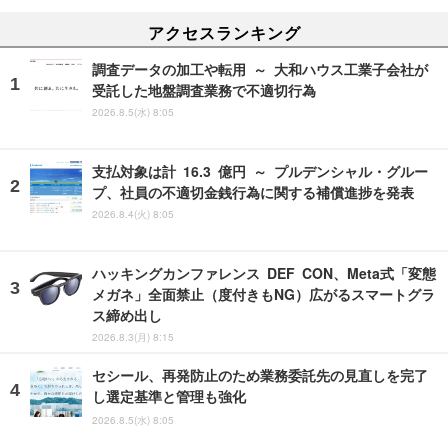
アクセスランキング
調査データの加工や転用 ～ 大和ハウス工業子会社が
受託した地盤調査業務で不適切行為
2026.8.5(水) 8:05
支払対象は計 16.3 億円 ～ プルデンシャル・グルー
プ、社員の不適切金銭行為に関する補償進捗を発表
2026.8.4(火) 8:05
ハッキングカンファレンス DEF CON、Meta式「変態
メガネ」全面禁止（度付きもNG）広がるスマートグラ
ス締め出し
2026.8.3(月) 8:15
セシール、再発防止のため業務委託先の見直しを完了
し選定基準と管理も強化
2026.8.5(水) 8:05