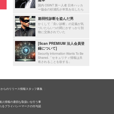
国内 OSINT 第一人者 日本ハッカ
ー協会の杉浦氏が本気を出したら
脆弱性診断を盗んだ男
かくして「良い診断」の定義が気
づいたらいつの間にかすっかり別
物に交換されていた
[Scan PREMIUM 法人会員登
録について]
Security Information Wants To Be
Shared.「セキュリティ情報は共
有されることを欲する」
ドからのリリース情報
スタッフ募集
個人情報の適切な取扱いを行う事
れるプライバシーマークの付与認