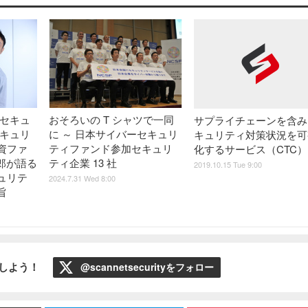
 セキュ
おそろいの T シャツで一同
サプライチェーンを含み
セキュリ
に ～ 日本サイバーセキュリ
キュリティ対策状況を可
資ファ
ティファンド参加セキュリ
化するサービス（CTC）
史郎が語る
ティ企業 13 社
2019.10.15 Tue 9:00
ュリテ
2024.7.31 Wed 8:00
旨
ローしよう！
@scannetsecurityをフォロー