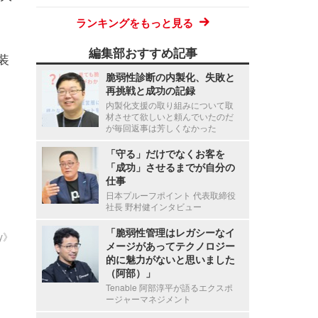
ランキングをもっと見る
編集部おすすめ記事
装
脆弱性診断の内製化、失敗と
再挑戦と成功の記録
内製化支援の取り組みについて取
材させて欲しいと頼んでいたのだ
が毎回返事は芳しくなかった
「守る」だけでなくお客を
「成功」させるまでが自分の
仕事
日本プルーフポイント 代表取締役
社長 野村健インタビュー
「脆弱性管理はレガシーなイ
ty》
メージがあってテクノロジー
的に魅力がないと思いました
（阿部）」
Tenable 阿部淳平が語るエクスポ
ージャーマネジメント