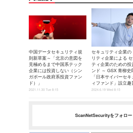
中国データセキュリティ規
セキュリティ企業の
則新草案～「北京の意図を
リティ企業による 
見極めるまで中国系テック
ティ企業のための投
企業には投資しない（シン
ンド ～ GSX 青柳
ガポール政府系投資ファン
「日本サイバーセキ
ド）」
ィファンド」設立趣
2021.11.30 Tue 8:15
2024.6.19 Wed 8:15
ScanNetSecurityをフォ