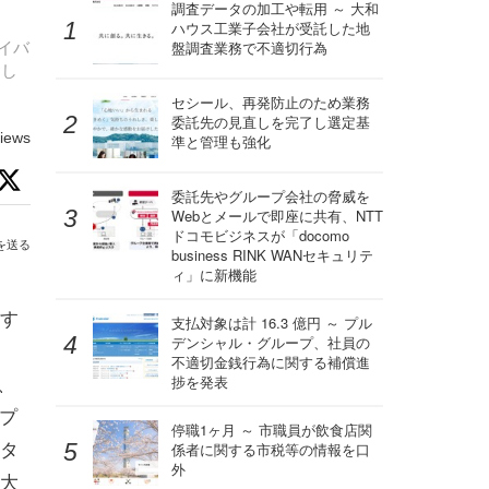
調査データの加工や転用 ～ 大和
ハウス工業子会社が受託した地
サイバ
盤調査業務で不適切行為
資し
セシール、再発防止のため業務
委託先の見直しを完了し選定基
iews
準と管理も強化
委託先やグループ会社の脅威を
Webとメールで即座に共有、NTT
ドコモビジネスが「docomo
を送る
business RINK WANセキュリテ
ィ」に新機能
す
支払対象は計 16.3 億円 ～ プル
デンシャル・グループ、社員の
不適切金銭行為に関する補償進
、
捗を発表
プ
停職1ヶ月 ～ 市職員が飲食店関
タ
係者に関する市税等の情報を口
外
大