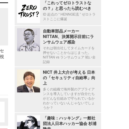
「これってゼロトラストな
の？」と思ったら読むべき
ID 起点の “ HENNGE流 ” ゼロトラ
ストここに爆誕
自動車部品メーカー
NITTAN、決算開示目前にラ
ンサムウェア感染
それは朝出社してタイムカードを
セ
押せないことからはじまった。
視
NITTAN vs ランサムウェア 戦い全
記録
NICT 井上大介が考える 日本
の「セキュリティ自給率」向
上
多くの組織で海外製のアプライア
ンスを導入していますが自分たち
がどんな仕組みで守られているか
わかっていないんじゃないでしょ
うか？
「趣味：ハッキング」一般社
団法人日本ハッカー協会 杉浦
隆幸