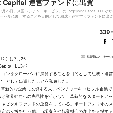
int Capital 運営ファンドに出資
、米国ベンチャーキャピタルのForgepoint Capital, LLCが
ーバルに展開することを目的として組成・運営するファンドに出
339
v
編集部にメッセージ
C）は7月26
ital, LLCが
ションをグローバルに展開することを目的として組成・運営
tner）として出資したことを発表した。
の未来を守る革新的な企業に投資する大手ベンチャーキャピタル企業で
識と業界動向への先見性を活かして、革新的なスタートアッ
キャピタルファンドの運営をしている。ポートフォリオのス
策定の支援を行う他、市場参入や協業機会の創出を支援する