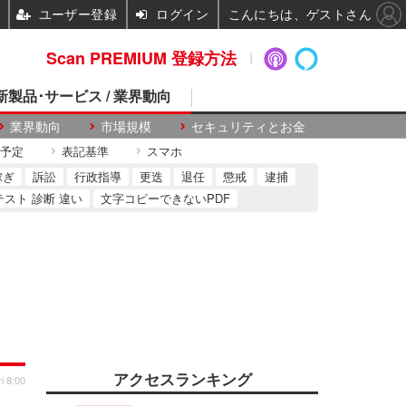
ユーザー登録
ログイン
こんにちは、ゲストさん
Scan PREMIUM 登録方法
 新製品･サービス / 業界動向
業界動向
市場規模
セキュリティとお金
予定
表記基準
スマホ
稼ぎ
訴訟
行政指導
更迭
退任
懲戒
逮捕
テスト 診断 違い
文字コピーできないPDF
アクセスランキング
i 8:00