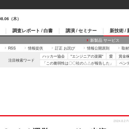
.08.06（木）
調査レポート / 白書
講演 / セミナー
新技術 /
新製品 サービス
RSS
情報提供
訂正 お詫び
情報公開原則
取材
ハッカー協会
"エンジニアの楽園"
愛
賞金
注目検索ワード
「この脆弱性は〇〇社の△△が報告した」
ペン
2024.8.2 Fr