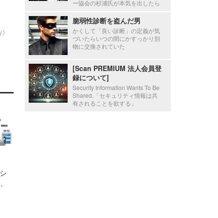
ー協会の杉浦氏が本気を出したら
脆弱性診断を盗んだ男
かくして「良い診断」の定義が気
ty》
づいたらいつの間にかすっかり別
物に交換されていた
[Scan PREMIUM 法人会員登
録について]
Security Information Wants To Be
Shared.「セキュリティ情報は共
有されることを欲する」
シ
携、