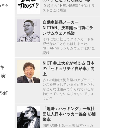
を送る
ID 起点の “ HENNGE流 ” ゼロトラ
ストここに爆誕
自動車部品メーカー
NITTAN、決算開示目前にラ
ンサムウェア感染
それは朝出社してタイムカードを
押せないことからはじまった。
NITTAN vs ランサムウェア 戦い全
記録
NICT 井上大介が考える 日本
セキ
の「セキュリティ自給率」向
上
を実
多くの組織で海外製のアプライア
ンスを導入していますが自分たち
がどんな仕組みで守られているか
よる解
わかっていないんじゃないでしょ
うか？
「趣味：ハッキング」一般社
団法人日本ハッカー協会 杉浦
隆幸
国内 OSINT 第一人者 日本ハッカ