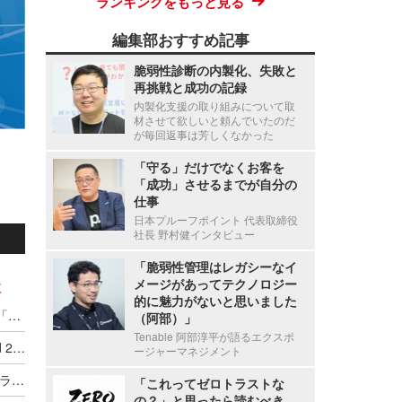
ランキングをもっと見る
編集部おすすめ記事
脆弱性診断の内製化、失敗と
再挑戦と成功の記録
内製化支援の取り組みについて取
材させて欲しいと頼んでいたのだ
が毎回返事は芳しくなかった
「守る」だけでなくお客を
「成功」させるまでが自分の
仕事
日本プルーフポイント 代表取締役
社長 野村健インタビュー
「脆弱性管理はレガシーなイ
社
メージがあってテクノロジー
的に魅力がないと思いました
セコムトラストシステムズ、SASE・EDR選定の「失敗しない判断軸」解説セミナーを 8 / 24・25・26 開催
（阿部）」
Tenable 阿部淳平が語るエクスポ
セコム安否確認サービス、「ITreview Grid Award 2026 Summer」安否確認システム部門で26期連続「Leader」を受賞
ージャーマネジメント
「セコム安否確認サービス」がITトレンド上半期ランキング2026の安否確認システム部門で第1位を獲得
「これってゼロトラストな
の？」と思ったら読むべき