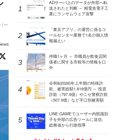
シ
ADサーバ上のデータが外部へ転
送されたと判断 ～ 精電舎電子工
業にランサムウェア攻撃
イバー
「東京アプリ」の運営に係るコ
ールセンター業務で1名の個人情
報漏えい
iews
停職1ヶ月 ～ 市職員が飲食店関
係者に関する市税等の情報を口
外
令和8(2026)年上半期の特殊詐
欺、被害総額1,816億円 ～ 投資
詐欺（797.9億）やニセ警察詐欺
（507.9億）など手口別被害額
LINE GAMEでユーザー内部識別
子を外部の広告ツールに送信、
総務省から行政指導