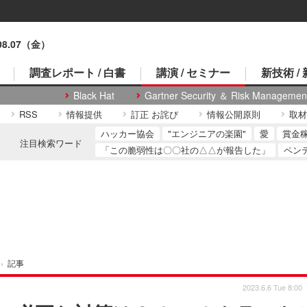
.08.07（金）
調査レポート / 白書
講演 / セミナー
新技術 /
Black Hat
Gartner Security ＆ Risk Managemen
RSS
情報提供
訂正 お詫び
情報公開原則
取材
ハッカー協会
"エンジニアの楽園"
愛
賞金
注目検索ワード
「この脆弱性は〇〇社の△△が報告した」
ペン
›
記事
2023.6.6 Tue 8:00