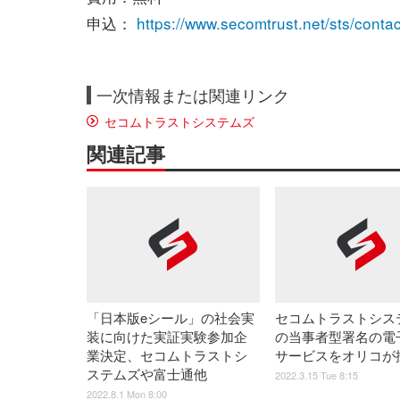
申込：
https://www.secomtrust.net/sts/cont
一次情報または関連リンク
セコムトラストシステムズ
関連記事
「日本版eシール」の社会実
セコムトラストシス
装に向けた実証実験参加企
の当事者型署名の電
業決定、セコムトラストシ
サービスをオリコが
ステムズや富士通他
2022.3.15 Tue 8:15
2022.8.1 Mon 8:00