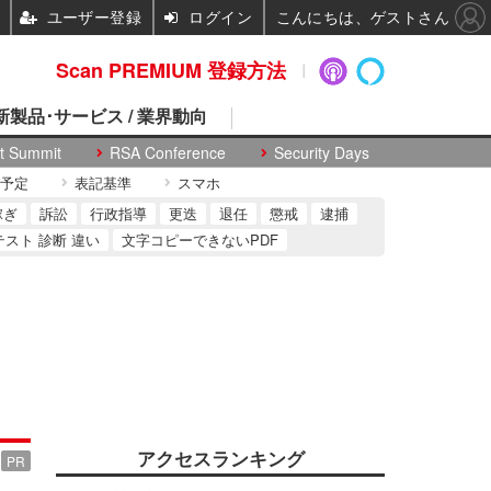
ユーザー登録
ログイン
こんにちは、ゲストさん
Scan PREMIUM 登録方法
 新製品･サービス / 業界動向
t Summit
RSA Conference
Security Days
予定
表記基準
スマホ
稼ぎ
訴訟
行政指導
更迭
退任
懲戒
逮捕
テスト 診断 違い
文字コピーできないPDF
アクセスランキング
PR