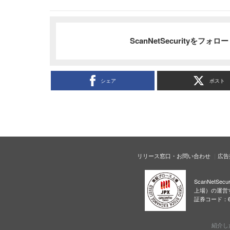
ScanNetSecurityをフォ
シェア
ポスト
リリース窓口・お問い合わせ
広告
ScanNetS
上場）の運営
証券コード：6
紹介し