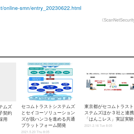
act/online-smn/entry_20230622.html
《ScanNetSecuri
セコムトラストシステムズ
東京都がセコムトラスト
テムズ
とセイコーソリューション
ステムズほか 3 社と連
子契約
ズが脱ハンコを進める共通
「はんこレス」実証実験
採用
プラットフォーム開発
2021.2.16 Tue 8:05
2021.5.20 Thu 8:05