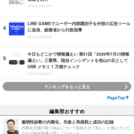
2026.8.6(木) 8:05
LINE GAMEでユーザー内部識別子を外部の広告ツール
に送信、総務省から行政指導
2026.8.7(金) 8:05
今日もどこかで情報漏えい 第51回「2026年7月の情報
漏えい」三重県、陸自インシデントを他山の石として
USB メモリ 1 万個チェック
2026.8.7(金) 8:15
ランキングをもっと見る
PageTop
編集部おすすめ
脆弱性診断の内製化、失敗と再挑戦と成功の記録
内製化支援の取り組みについて取材させて欲しいと頼んでいた
のだが毎回返事は芳しくなかった