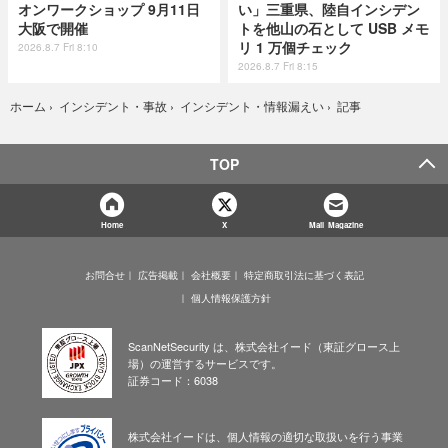
オンワークショップ 9月11日
い」三重県、陸自インシデン
大阪で開催
トを他山の石として USB メモ
リ 1 万個チェック
2026.8.7 Fri 8:10
2026.8.7 Fri 8:15
記事
ホーム
›
インシデント・事故
›
インシデント・情報漏えい
›
TOP
Home
X
Mail Magazine
お問合せ
広告掲載
会社概要
特定商取引法に基づく表記
個人情報保護方針
ScanNetSecurity は、株式会社イード（東証グロース上
場）の運営するサービスです。
証券コード：6038
株式会社イードは、個人情報の適切な取扱いを行う事業