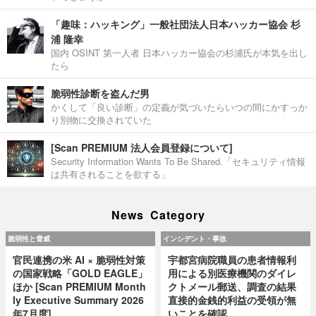
「趣味：ハッキング」一般社団法人日本ハッカー協会 杉
浦 隆幸
国内 OSINT 第一人者 日本ハッカー協会の杉浦氏が本気を出し
たら
脆弱性診断を盗んだ男
かくして「良い診断」の定義が気づいたらいつの間にかすっか
り別物に交換されていた
[Scan PREMIUM 法人会員登録について]
Security Information Wants To Be Shared.「セキュリティ情報
は共有されることを欲する」
News Category
脆弱性と脅威
インシデント・事故
官民連携の米 AI × 脆弱性対策
宇都宮病院職員の患者情報利
の国家戦略「GOLD EAGLE」
用による別医療機関のダイレ
ほか [Scan PREMIUM Month
クトメール郵送、調査の結果
ly Executive Summary 2026
直接的金銭的利益の受領が無
年7月度]
いことを確認