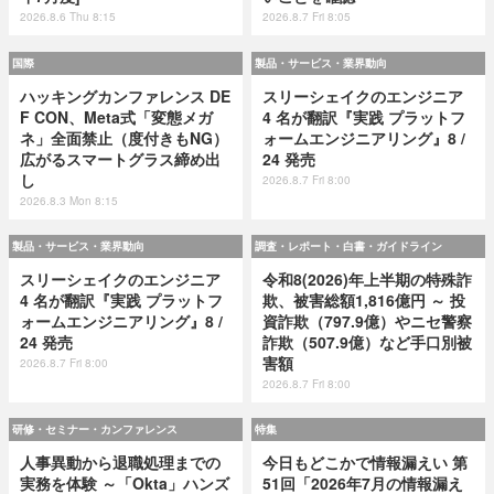
2026.8.6 Thu 8:15
2026.8.7 Fri 8:05
国際
製品・サービス・業界動向
ハッキングカンファレンス DE
スリーシェイクのエンジニア
F CON、Meta式「変態メガ
4 名が翻訳『実践 プラットフ
ネ」全面禁止（度付きもNG）
ォームエンジニアリング』8 /
広がるスマートグラス締め出
24 発売
し
2026.8.7 Fri 8:00
2026.8.3 Mon 8:15
製品・サービス・業界動向
調査・レポート・白書・ガイドライン
スリーシェイクのエンジニア
令和8(2026)年上半期の特殊詐
4 名が翻訳『実践 プラットフ
欺、被害総額1,816億円 ～ 投
ォームエンジニアリング』8 /
資詐欺（797.9億）やニセ警察
24 発売
詐欺（507.9億）など手口別被
害額
2026.8.7 Fri 8:00
2026.8.7 Fri 8:00
研修・セミナー・カンファレンス
特集
人事異動から退職処理までの
今日もどこかで情報漏えい 第
実務を体験 ～「Okta」ハンズ
51回「2026年7月の情報漏え