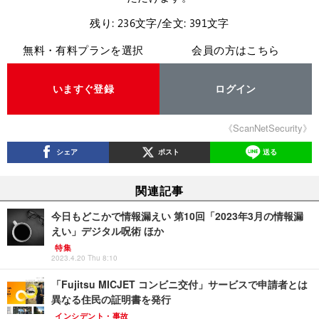
残り: 236文字/全文: 391文字
無料・有料プランを選択
会員の方はこちら
いますぐ登録
ログイン
《ScanNetSecurity》
シェア
ポスト
送る
関連記事
今日もどこかで情報漏えい 第10回「2023年3月の情報漏
えい」デジタル呪術 ほか
特集
2023.4.20 Thu 8:10
「Fujitsu MICJET コンビニ交付」サービスで申請者とは
異なる住民の証明書を発行
インシデント・事故