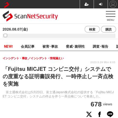
MENU
2026.08.07(金)
検索
購読
NEW!
会員記事
被害･事故
脅威･脆弱性
調査･報告
インシデント・事故
インシデント・情報漏えい
2023.5.29 Mon 8:05
「Fujitsu MICJET コンビニ交付」システムで
の度重なる証明書誤発行、一時停止し一斉点検
を実施
富士通株式会社は5月23日、富士通Japan株式会社の提供する「Fujitsu MICJ
ET コンビニ交付」システムの停止を伴う一斉点検について発表した。
678
views