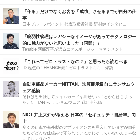
「守る」だけでなくお客を「成功」させるまでが自分の仕
事
日本プルーフポイント 代表取締役社長 野村健インタビュー
「脆弱性管理はレガシーなイメージがあってテクノロジー
的に魅力がないと思いました（阿部）」
Tenable 阿部淳平が語るエクスポージャーマネジメント
「これってゼロトラストなの？」と思ったら読むべき
ID 起点の “ HENNGE流 ” ゼロトラストここに爆誕
自動車部品メーカーNITTAN、決算開示目前にランサムウ
ェア感染
それは朝出社してタイムカードを押せないことからはじまっ
た。NITTAN vs ランサムウェア 戦い全記録
NICT 井上大介が考える 日本の「セキュリティ自給率」向
上
多くの組織で海外製のアプライアンスを導入していますが自分
たちがどんな仕組みで守られているかわかっていないんじゃな
いでしょうか？